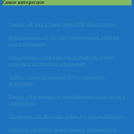
Самое интересное
Торрес: «Я, как и Хави, знаю ДНК «Барселоны»
Ибрагимович: «Я бы стал президентом, если бы
был политиком»
Роналдиньо: «Моя карьера не была бы лучше,
если бы я не посещал вечеринки»
Тебас: «Скоро 20 шейхов будут управлять
футболом»
Клопп: «Мне нравятся трансферные слухи, но не о
«Ливерпуле»
Президент «ПСЖ»: «Мы знаем все мысли Мбаппе»
Аллегри: «Бонуччи может купить капитанскую