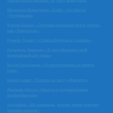
Златан Ибрагимович: «Я умру молодым»
Маурисио Почеттино: «Кейн – это Месси
«Тоттенхэма»
Юрген Клопп: «Сборная Бразилии хочет играть,
как «Ливерпуль»
Ромелу Лукаку: «Смысл футбола в трофеях»
Радамель Фалькао: «Я уже оформил свой
величайший хет-трик»
Хосеп Гвардиола: «О проигравших не пишут
книг»
Наингголан: «Терпеть не могу «Ювентус»
Лионель Месси: «Иногда я подрабатываю
плеймейкером»
Адебайор: «Не понимаю, почему меня считают
плохим парнем»