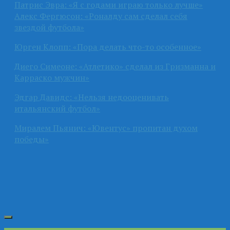
Патрис Эвра: «Я с годами играю только лучше»
Алекс Фергюсон: «Роналду сам сделал себя
звездой футбола»
Юрген Клопп: «Пора делать что-то особенное»
Диего Симеоне: «Атлетико» сделал из Гризманна и
Карраско мужчин»
Эдгар Давидс: «Нельзя недооценивать
итальянский футбол»
Миралем Пьянич: «Ювентус» пропитан духом
победы»