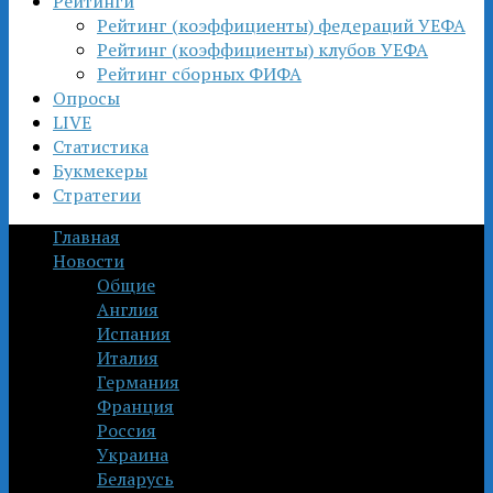
Рейтинги
Рейтинг (коэффициенты) федераций УЕФА
Рейтинг (коэффициенты) клубов УЕФА
Рейтинг сборных ФИФА
Опросы
LIVE
Статистика
Букмекеры
Стратегии
Главная
Новости
Общие
Англия
Испания
Италия
Германия
Франция
Россия
Украина
Беларусь