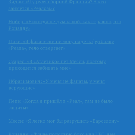
Зидан: «Я у руля сборной Франции? А кто
займётся «Реалом»?
Нойер: «Никогда не думал «ой, как страшно, это
Роналду»
Пике: «Я физически не могу надеть футболку
«Реала», тело отвергает»
Суарес: «В «Атлетико» нет Месси, поэтому
приходится забивать мне»
Ибрагимович: «У меня не фанаты, у меня
верующие»
Пепе: «Когда я пришёл в «Реал», там не было
защиты»
Месси: «Я легко мог бы разрушить «Барселону»
Роналду: «Лучше посмотрю бокс или UFC, чем