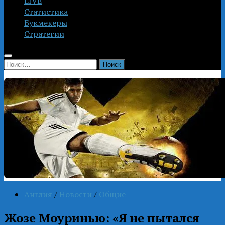
LIVE
Статистика
Букмекеры
Стратегии
Найти:
Англия
/
Новости
/
Общие
Жозе Моуринью: «Я не пытался