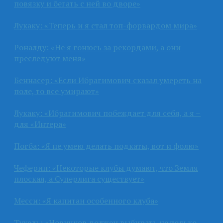
повязку и бегать с ней во дворе»
Лукаку: «Теперь и я стал топ-форвардом мира»
Роналду: «Не я гонюсь за рекордами, а они
преследуют меня»
Беннасер: «Если Ибрагимович сказал умереть на
поле, то все умирают»
Лукаку: «Ибрагимович побеждает для себя, а я –
для «Интера»
Погба: «Я не умею делать подкаты, вот и фолю»
Чеферин: «Некоторые клубы думают, что Земля
плоская, а Суперлига существует»
Месси: «Я капитан особенного клуба»
Тухель: «Новичков должен выбирать не только