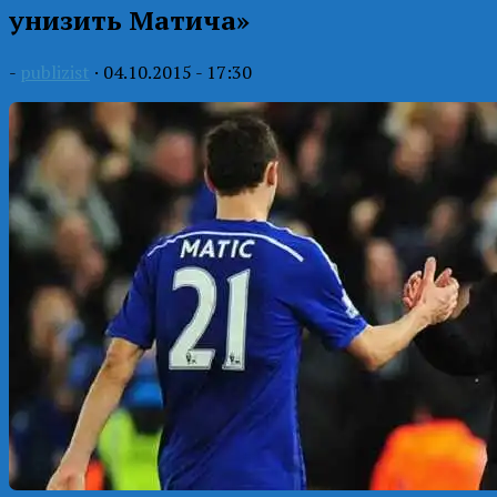
унизить Матича»
-
publizist
·
04.10.2015 - 17:30