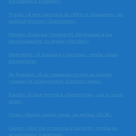
восхищаюсь Роналду»
Туран: «Я мог заиграть за «МЮ» и «Баварию», но
выбрал чёртову «Барселону»
Матич: «Если вас тренирует Моуринью и вы
проигрываете, то лучше убегайте»
Мхитарян: «Я покинул «Арсенал», чтобы снова
веселиться»
Де Брюйне: «Я не слишком отстал по своему
уровню от обладателей Золотого мяча»
Клопп: «Я был уверен в «Ливерпуле», как в своей
жене»
Орье: «Никто, кроме меня, не любил «ПСЖ»
Сарри: «Мог бы устроиться на почту, чтобы не
испытывать давления»