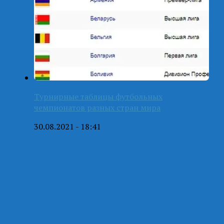
Турнирные таблицы футбольных
чемпионатов разных стран мира
30.08.2021 - 18:41