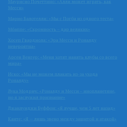
Маурисио Почеттино: «Алли может играть, как
Месси»
Марио Балотелли: «Мы с Погба из одного теста»
Мбаппе: «Скромность – дар великих»
Хосеп Гвардиола: «Эра Месси и Роналду
невероятна»
Арсен Венгер: «Меня хотят нанять клубы со всего
мира»
Иско: «Мы не можем плакать из-за ухода
Роналду»
Лука Модрич: «Роналду и Месси – инопланетяне,
но я заслужил признание»
Джанлуиджи Буффон: «Я лучше, чем 5 лет назад»
Канте: «Я — лишь звено между защитой и атакой»