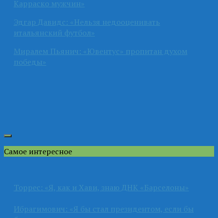
Карраско мужчин»
Эдгар Давидс: «Нельзя недооценивать
итальянский футбол»
Миралем Пьянич: «Ювентус» пропитан духом
победы»
Самое интересное
Торрес: «Я, как и Хави, знаю ДНК «Барселоны»
Ибрагимович: «Я бы стал президентом, если бы