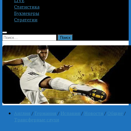
LIVE
Статистика
Букмекеры
Стратегии
Найти:
Англия
/
Германия
/
Испания
/
Новости
/
Общие
/
Трансферные слухи