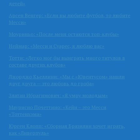
детей»
Арсен Венгер: «Если вы любите футбол, то любите
Месси»
Моуриньо: «После меня остаются топ-клубы»
Неймар: «Месси и Суарес, я люблю вас»
Тотти: «Легко мог бы выиграть много титулов в
составе других клубов»
Джорджо Кьеллини: «Мы с «Ювентусом» нашли
друг друга — это любовь до гроба»
Златан Ибрагимович: «Я умру молодым»
Маурисио Почеттино: «Кейн – это Месси
«Тоттенхэма»
Юрген Клопп: «Сборная Бразилии хочет играть,
как «Ливерпуль»