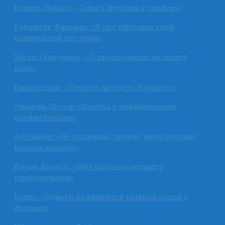
Ромелу Лукаку: «Смысл футбола в трофеях»
Радамель Фалькао: «Я уже оформил свой
величайший хет-трик»
Хосеп Гвардиола: «О проигравших не пишут
книг»
Наингголан: «Терпеть не могу «Ювентус»
Лионель Месси: «Иногда я подрабатываю
плеймейкером»
Адебайор: «Не понимаю, почему меня считают
плохим парнем»
Янник Боласи: «Мне платили зарплату
гамбургерами»
Конте: «Деньги не являются главной силой в
футболе»