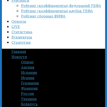
Рейтинги
Рейтинг (коэффициенты) федераций УЕФА
Рейтинг (коэффициенты) клубов УЕФА
Рейтинг сборных ФИФА
Опросы
LIVE
Статистика
Букмекеры
Стратегии
Главная
Новости
Общие
Англия
Испания
Италия
Германия
Франция
Россия
Украина
Беларусь