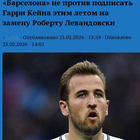
«Барселона» не против подписать
Гарри Кейна этим летом на
замену Роберту Левандовски
-
futbik
· Опубликовано
23.02.2026 - 13:59
· Обновлено
23.02.2026 - 14:01