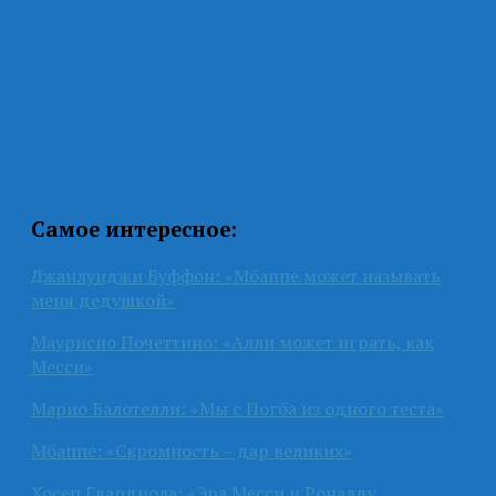
Самое интересное:
Джанлуиджи Буффон: «Мбаппе может называть
меня дедушкой»
Маурисио Почеттино: «Алли может играть, как
Месси»
Марио Балотелли: «Мы с Погба из одного теста»
Мбаппе: «Скромность – дар великих»
Хосеп Гвардиола: «Эра Месси и Роналду