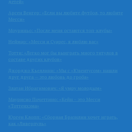
детей»
Арсен Венгер: «Если вы любите футбол, то любите
Месси»
Моуриньо: «После меня остаются топ-клубы»
Неймар: «Месси и Суарес, я люблю вас»
Тотти: «Легко мог бы выиграть много титулов в
составе других клубов»
Джорджо Кьеллини: «Мы с «Ювентусом» нашли
друг друга — это любовь до гроба»
Златан Ибрагимович: «Я умру молодым»
Маурисио Почеттино: «Кейн – это Месси
«Тоттенхэма»
Юрген Клопп: «Сборная Бразилии хочет играть,
как «Ливерпуль»