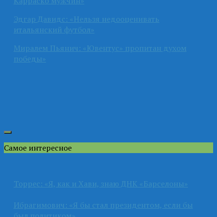
Карраско мужчин»
Эдгар Давидс: «Нельзя недооценивать
итальянский футбол»
Миралем Пьянич: «Ювентус» пропитан духом
победы»
Самое интересное
Торрес: «Я, как и Хави, знаю ДНК «Барселоны»
Ибрагимович: «Я бы стал президентом, если бы
был политиком»