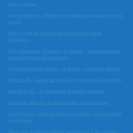
невероятна»
Арсен Венгер: «Меня хотят нанять клубы со всего
мира»
Иско: «Мы не можем плакать из-за ухода
Роналду»
Лука Модрич: «Роналду и Месси – инопланетяне,
но я заслужил признание»
Джанлуиджи Буффон: «Я лучше, чем 5 лет назад»
Канте: «Я — лишь звено между защитой и атакой»
Гарри Кейн: «Я хочу быть лучшим в мире»
Лионель Месси: «Я просто ещё один игрок»
Почеттино: «Нельзя бросать трубку, когда звонят
из «Реала»
Джиджи Буффон: «Меня похоронят в футболке