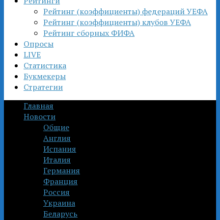
Рейтинги
Рейтинг (коэффициенты) федераций УЕФА
Рейтинг (коэффициенты) клубов УЕФА
Рейтинг сборных ФИФА
Опросы
LIVE
Статистика
Букмекеры
Стратегии
Главная
Новости
Общие
Англия
Испания
Италия
Германия
Франция
Россия
Украина
Беларусь