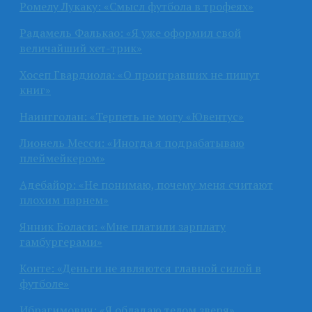
Ромелу Лукаку: «Смысл футбола в трофеях»
Радамель Фалькао: «Я уже оформил свой
величайший хет-трик»
Хосеп Гвардиола: «О проигравших не пишут
книг»
Наингголан: «Терпеть не могу «Ювентус»
Лионель Месси: «Иногда я подрабатываю
плеймейкером»
Адебайор: «Не понимаю, почему меня считают
плохим парнем»
Янник Боласи: «Мне платили зарплату
гамбургерами»
Конте: «Деньги не являются главной силой в
футболе»
Ибрагимович: «Я обладаю телом зверя»