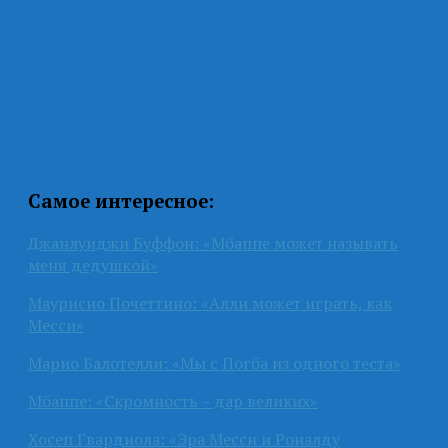
Самое интересное:
Джанлуиджи Буффон: «Мбаппе может называть
меня дедушкой»
Маурисио Почеттино: «Алли может играть, как
Месси»
Марио Балотелли: «Мы с Погба из одного теста»
Мбаппе: «Скромность – дар великих»
Хосеп Гвардиола: «Эра Месси и Роналду