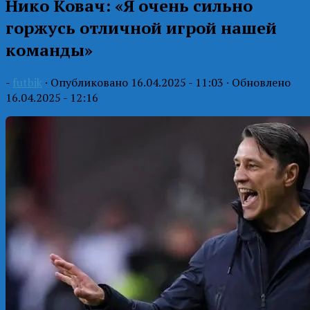
Нико Ковач: «Я очень сильно
горжусь отличной игрой нашей
команды»
-
futbik
· Опубликовано
16.04.2025 - 11:03
· Обновлено
16.04.2025 - 12:16