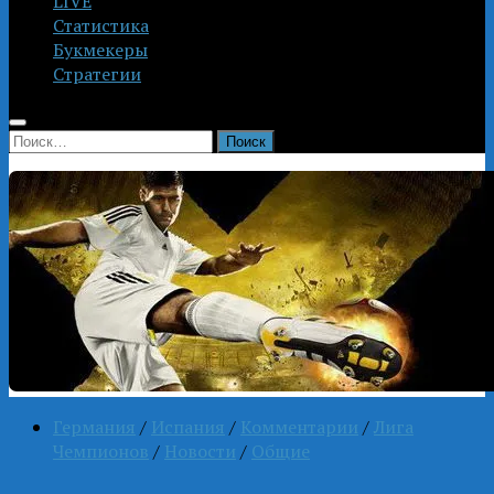
LIVE
Статистика
Букмекеры
Стратегии
Найти:
Германия
/
Испания
/
Комментарии
/
Лига
Чемпионов
/
Новости
/
Общие