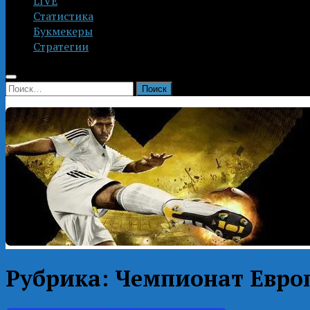
LIVE
Статистика
Букмекеры
Стратегии
Найти:
Рубрика:
Чемпионат Евро