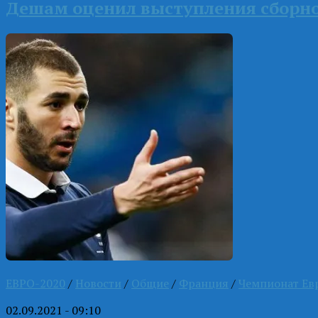
Дешам оценил выступления сборно
ЕВРО-2020
/
Новости
/
Общие
/
Франция
/
Чемпионат Ев
02.09.2021 - 09:10