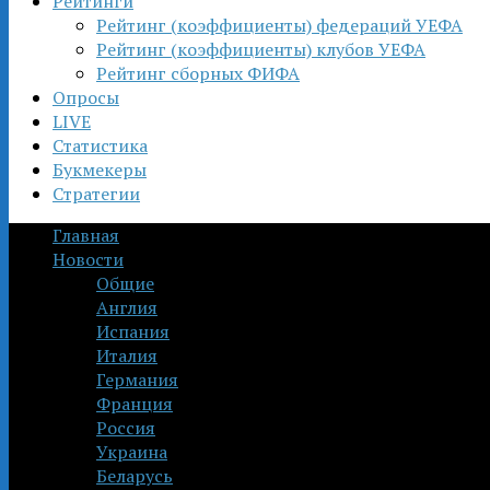
Рейтинги
Рейтинг (коэффициенты) федераций УЕФА
Рейтинг (коэффициенты) клубов УЕФА
Рейтинг сборных ФИФА
Опросы
LIVE
Статистика
Букмекеры
Стратегии
Главная
Новости
Общие
Англия
Испания
Италия
Германия
Франция
Россия
Украина
Беларусь