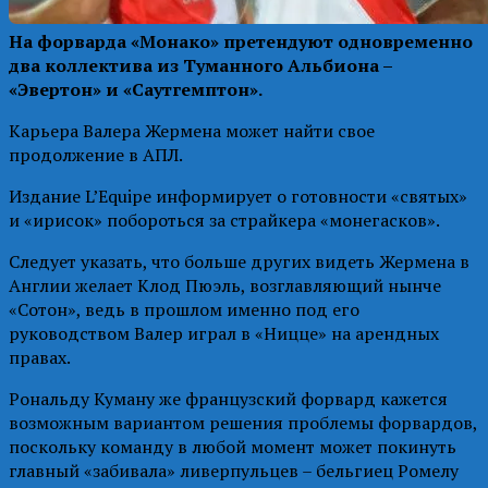
На форварда «Монако» претендуют одновременно
два коллектива из Туманного Альбиона –
«Эвертон» и «Саутгемптон».
Карьера Валера Жермена может найти свое
продолжение в АПЛ.
Издание L’Equipe информирует о готовности «святых»
и «ирисок» побороться за страйкера «монегасков».
Следует указать, что больше других видеть Жермена в
Англии желает Клод Пюэль, возглавляющий нынче
«Сотон», ведь в прошлом именно под его
руководством Валер играл в «Ницце» на арендных
правах.
Рональду Куману же французский форвард кажется
возможным вариантом решения проблемы форвардов,
поскольку команду в любой момент может покинуть
главный «забивала» ливерпульцев – бельгиец Ромелу