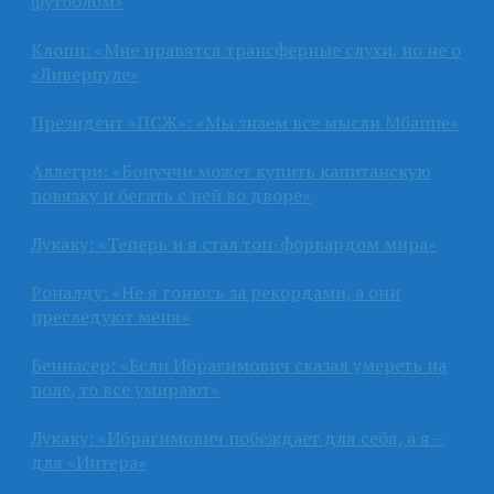
футболом»
Клопп: «Мне нравятся трансферные слухи, но не о
«Ливерпуле»
Президент «ПСЖ»: «Мы знаем все мысли Мбаппе»
Аллегри: «Бонуччи может купить капитанскую
повязку и бегать с ней во дворе»
Лукаку: «Теперь и я стал топ-форвардом мира»
Роналду: «Не я гонюсь за рекордами, а они
преследуют меня»
Беннасер: «Если Ибрагимович сказал умереть на
поле, то все умирают»
Лукаку: «Ибрагимович побеждает для себя, а я –
для «Интера»