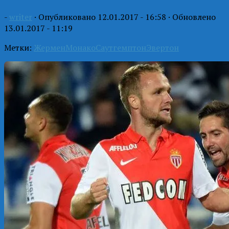
-
writer
· Опубликовано
12.01.2017 - 16:58
· Обновлено
13.01.2017 - 11:19
Метки:
Жермен
Монако
Саутгемптон
Эвертон