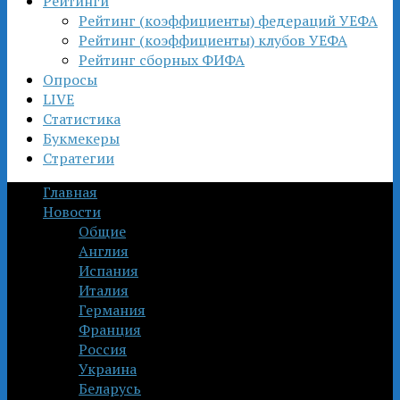
Рейтинги
Рейтинг (коэффициенты) федераций УЕФА
Рейтинг (коэффициенты) клубов УЕФА
Рейтинг сборных ФИФА
Опросы
LIVE
Статистика
Букмекеры
Стратегии
Главная
Новости
Общие
Англия
Испания
Италия
Германия
Франция
Россия
Украина
Беларусь