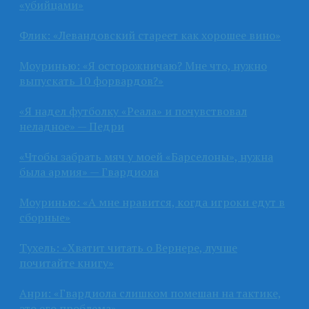
«убийцами»
Флик: «Левандовский стареет как хорошее вино»
Моуринью: «Я осторожничаю? Мне что, нужно
выпускать 10 форвардов?»
«Я надел футболку «Реала» и почувствовал
неладное» — Педри
«Чтобы забрать мяч у моей «Барселоны», нужна
была армия» — Гвардиола
Моуринью: «А мне нравится, когда игроки едут в
сборные»
Тухель: «Хватит читать о Вернере, лучше
почитайте книгу»
Анри: «Гвардиола слишком помешан на тактике,
это его проблема»