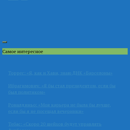
Самое интересное
Торрес: «Я, как и Хави, знаю ДНК «Барселоны»
Ибрагимович: «Я бы стал президентом, если бы
был политиком»
Роналдиньо: «Моя карьера не была бы лучше,
если бы я не посещал вечеринки»
Тебас: «Скоро 20 шейхов будут управлять