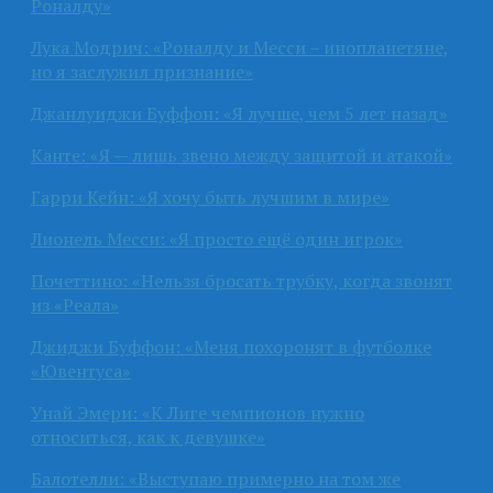
Роналду»
Лука Модрич: «Роналду и Месси – инопланетяне,
но я заслужил признание»
Джанлуиджи Буффон: «Я лучше, чем 5 лет назад»
Канте: «Я — лишь звено между защитой и атакой»
Гарри Кейн: «Я хочу быть лучшим в мире»
Лионель Месси: «Я просто ещё один игрок»
Почеттино: «Нельзя бросать трубку, когда звонят
из «Реала»
Джиджи Буффон: «Меня похоронят в футболке
«Ювентуса»
Унай Эмери: «К Лиге чемпионов нужно
относиться, как к девушке»
Балотелли: «Выступаю примерно на том же