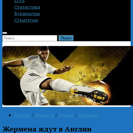
LIVE
Статистика
Букмекеры
Стратегии
Найти:
Англия
/
Новости
/
Общие
/
Франция
Жермена ждут в Англии