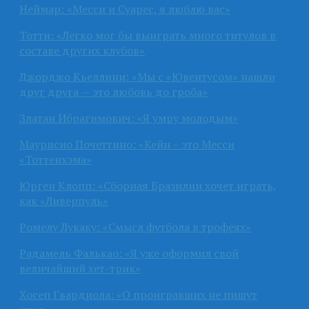
Неймар: «Месси и Суарес, я люблю вас»
Тотти: «Легко мог бы выиграть много титулов в
составе других клубов»
Джорджо Кьеллини: «Мы с «Ювентусом» нашли
друг друга — это любовь до гроба»
Златан Ибрагимович: «Я умру молодым»
Маурисио Почеттино: «Кейн – это Месси
«Тоттенхэма»
Юрген Клопп: «Сборная Бразилии хочет играть,
как «Ливерпуль»
Ромелу Лукаку: «Смысл футбола в трофеях»
Радамель Фалькао: «Я уже оформил свой
величайший хет-трик»
Хосеп Гвардиола: «О проигравших не пишут