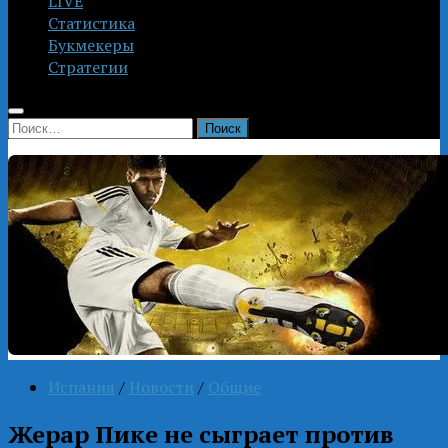
LIVE
Статистика
Букмекеры
Стратегии
Найти:
Испания
/
Новости
/
Общие
Жерар Пике не сыграет против