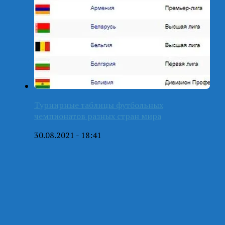
Турнирные таблицы футбольных
чемпионатов разных стран мира
30.08.2021 - 18:41