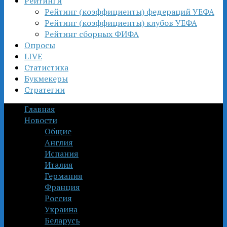
Рейтинги
Рейтинг (коэффициенты) федераций УЕФА
Рейтинг (коэффициенты) клубов УЕФА
Рейтинг сборных ФИФА
Опросы
LIVE
Статистика
Букмекеры
Стратегии
Главная
Новости
Общие
Англия
Испания
Италия
Германия
Франция
Россия
Украина
Беларусь