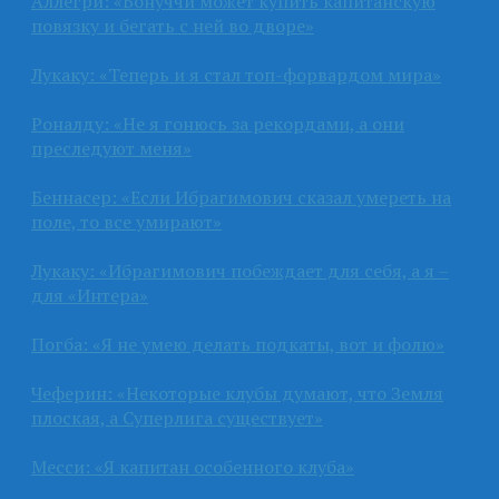
Аллегри: «Бонуччи может купить капитанскую
повязку и бегать с ней во дворе»
Лукаку: «Теперь и я стал топ-форвардом мира»
Роналду: «Не я гонюсь за рекордами, а они
преследуют меня»
Беннасер: «Если Ибрагимович сказал умереть на
поле, то все умирают»
Лукаку: «Ибрагимович побеждает для себя, а я –
для «Интера»
Погба: «Я не умею делать подкаты, вот и фолю»
Чеферин: «Некоторые клубы думают, что Земля
плоская, а Суперлига существует»
Месси: «Я капитан особенного клуба»