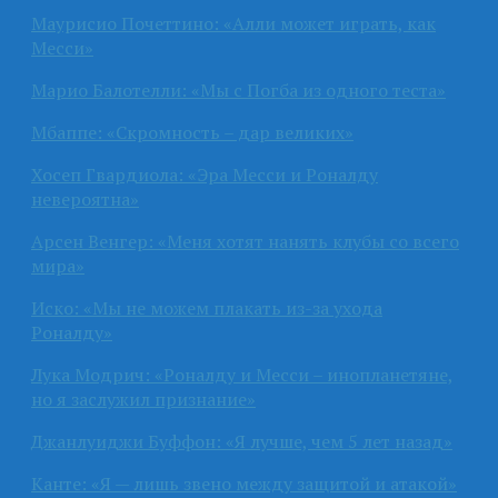
Маурисио Почеттино: «Алли может играть, как
Месси»
Марио Балотелли: «Мы с Погба из одного теста»
Мбаппе: «Скромность – дар великих»
Хосеп Гвардиола: «Эра Месси и Роналду
невероятна»
Арсен Венгер: «Меня хотят нанять клубы со всего
мира»
Иско: «Мы не можем плакать из-за ухода
Роналду»
Лука Модрич: «Роналду и Месси – инопланетяне,
но я заслужил признание»
Джанлуиджи Буффон: «Я лучше, чем 5 лет назад»
Канте: «Я — лишь звено между защитой и атакой»