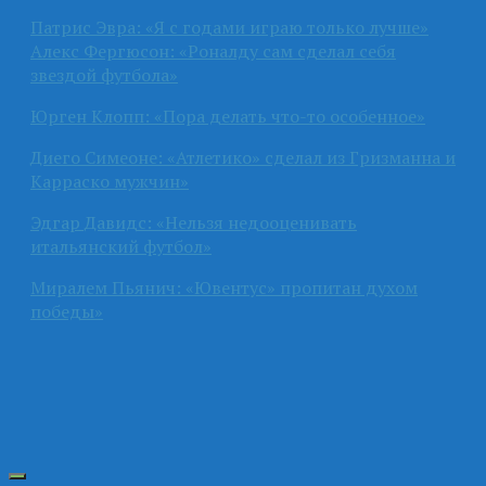
Патрис Эвра: «Я с годами играю только лучше»
Алекс Фергюсон: «Роналду сам сделал себя
звездой футбола»
Юрген Клопп: «Пора делать что-то особенное»
Диего Симеоне: «Атлетико» сделал из Гризманна и
Карраско мужчин»
Эдгар Давидс: «Нельзя недооценивать
итальянский футбол»
Миралем Пьянич: «Ювентус» пропитан духом
победы»