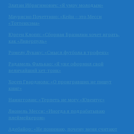
Златан Ибрагимович: «Я умру молодым»
Маурисио Почеттино: «Кейн – это Месси
«Тоттенхэма»
Юрген Клопп: «Сборная Бразилии хочет играть,
как «Ливерпуль»
Ромелу Лукаку: «Смысл футбола в трофеях»
Радамель Фалькао: «Я уже оформил свой
величайший хет-трик»
Хосеп Гвардиола: «О проигравших не пишут
книг»
Наингголан: «Терпеть не могу «Ювентус»
Лионель Месси: «Иногда я подрабатываю
плеймейкером»
Адебайор: «Не понимаю, почему меня считают