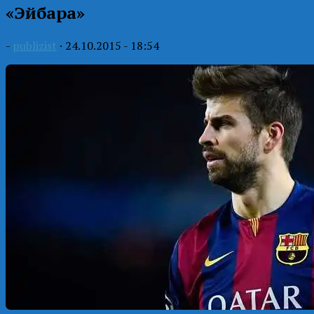
«Эйбара»
-
publizist
·
24.10.2015 - 18:54