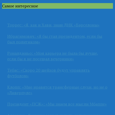
Самое интересное
Торрес: «Я, как и Хави, знаю ДНК «Барселоны»
Ибрагимович: «Я бы стал президентом, если бы
был политиком»
Роналдиньо: «Моя карьера не была бы лучше,
если бы я не посещал вечеринки»
Тебас: «Скоро 20 шейхов будут управлять
футболом»
Клопп: «Мне нравятся трансферные слухи, но не о
«Ливерпуле»
Президент «ПСЖ»: «Мы знаем все мысли Мбаппе»