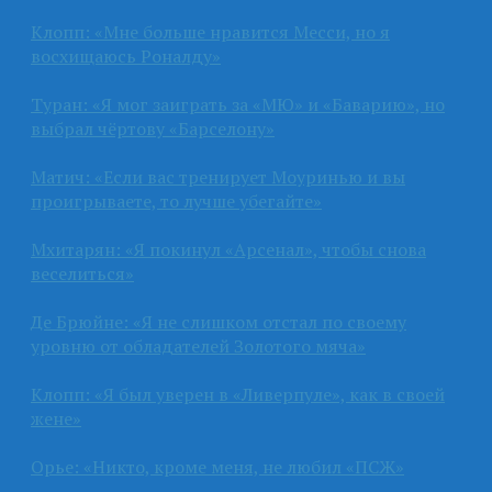
Клопп: «Мне больше нравится Месси, но я
восхищаюсь Роналду»
Туран: «Я мог заиграть за «МЮ» и «Баварию», но
выбрал чёртову «Барселону»
Матич: «Если вас тренирует Моуринью и вы
проигрываете, то лучше убегайте»
Мхитарян: «Я покинул «Арсенал», чтобы снова
веселиться»
Де Брюйне: «Я не слишком отстал по своему
уровню от обладателей Золотого мяча»
Клопп: «Я был уверен в «Ливерпуле», как в своей
жене»
Орье: «Никто, кроме меня, не любил «ПСЖ»