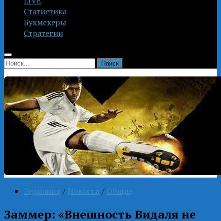
LIVE
Статистика
Букмекеры
Стратегии
Найти:
Германия
/
Новости
/
Общие
Заммер: «Внешность Видаля не