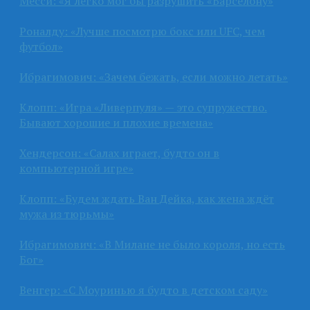
Месси: «Я легко мог бы разрушить «Барселону»
Роналду: «Лучше посмотрю бокс или UFC, чем
футбол»
Ибрагимович: «Зачем бежать, если можно летать»
Клопп: «Игра «Ливерпуля» — это супружество.
Бывают хорошие и плохие времена»
Хендерсон: «Салах играет, будто он в
компьютерной игре»
Клопп: «Будем ждать Ван Дейка, как жена ждёт
мужа из тюрьмы»
Ибрагимович: «В Милане не было короля, но есть
Бог»
Венгер: «С Моуринью я будто в детском саду»