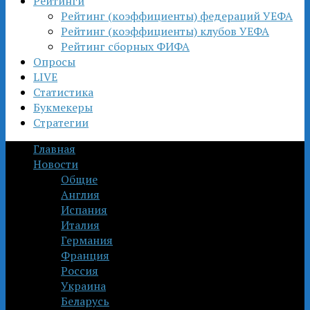
Рейтинги
Рейтинг (коэффициенты) федераций УЕФА
Рейтинг (коэффициенты) клубов УЕФА
Рейтинг сборных ФИФА
Опросы
LIVE
Статистика
Букмекеры
Стратегии
Главная
Новости
Общие
Англия
Испания
Италия
Германия
Франция
Россия
Украина
Беларусь