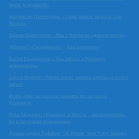
меня дедушкой»
Маурисио Почеттино: «Алли может играть, как
Месси»
Марио Балотелли: «Мы с Погба из одного теста»
Мбаппе: «Скромность – дар великих»
Хосеп Гвардиола: «Эра Месси и Роналду
невероятна»
Арсен Венгер: «Меня хотят нанять клубы со всего
мира»
Иско: «Мы не можем плакать из-за ухода
Роналду»
Лука Модрич: «Роналду и Месси – инопланетяне,
но я заслужил признание»
Джанлуиджи Буффон: «Я лучше, чем 5 лет назад»