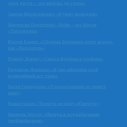
друг друга — это любовь до гроба»
Златан Ибрагимович: «Я умру молодым»
Маурисио Почеттино: «Кейн – это Месси
«Тоттенхэма»
Юрген Клопп: «Сборная Бразилии хочет играть,
как «Ливерпуль»
Ромелу Лукаку: «Смысл футбола в трофеях»
Радамель Фалькао: «Я уже оформил свой
величайший хет-трик»
Хосеп Гвардиола: «О проигравших не пишут
книг»
Наингголан: «Терпеть не могу «Ювентус»
Лионель Месси: «Иногда я подрабатываю
плеймейкером»