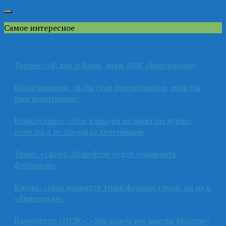
Самое интересное
Торрес: «Я, как и Хави, знаю ДНК «Барселоны»
Ибрагимович: «Я бы стал президентом, если бы
был политиком»
Роналдиньо: «Моя карьера не была бы лучше,
если бы я не посещал вечеринки»
Тебас: «Скоро 20 шейхов будут управлять
футболом»
Клопп: «Мне нравятся трансферные слухи, но не о
«Ливерпуле»
Президент «ПСЖ»: «Мы знаем все мысли Мбаппе»