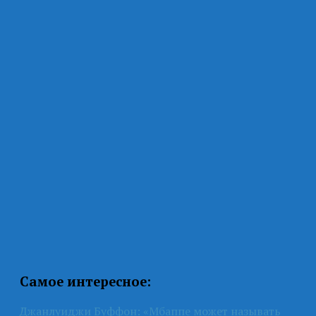
Самое интересное:
Джанлуиджи Буффон: «Мбаппе может называть