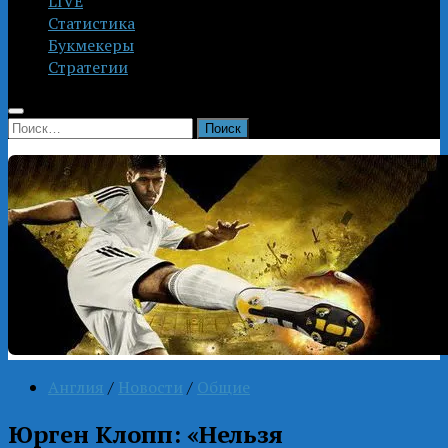
LIVE
Статистика
Букмекеры
Стратегии
Найти:
Англия
/
Новости
/
Общие
Юрген Клопп: «Нельзя