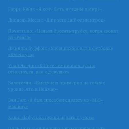
Гарри Кейн: «Я хочу быть лучшим в мире»
Лионель Месси: «Я просто ещё один игрок»
Почеттино: «Нельзя бросать трубку, когда звонят
из «Реала»
Джиджи Буффон: «Меня похоронят в футболке
«Ювентуса»
Унай Эмери: «К Лиге чемпионов нужно
относиться, как к девушке»
Балотелли: «Выступаю примерно на том же
уровне, что и Неймар»
Ван Гал: «Я был способен сделать из «МЮ»
машину»
Хави: «В футбол нужно играть с умом»
Поль Погба: «Я не знаю, чего от меня ждут»