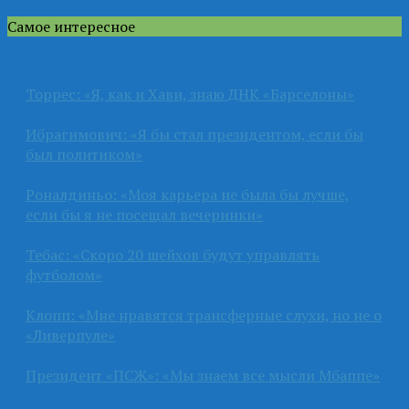
Самое интересное
Торрес: «Я, как и Хави, знаю ДНК «Барселоны»
Ибрагимович: «Я бы стал президентом, если бы
был политиком»
Роналдиньо: «Моя карьера не была бы лучше,
если бы я не посещал вечеринки»
Тебас: «Скоро 20 шейхов будут управлять
футболом»
Клопп: «Мне нравятся трансферные слухи, но не о
«Ливерпуле»
Президент «ПСЖ»: «Мы знаем все мысли Мбаппе»