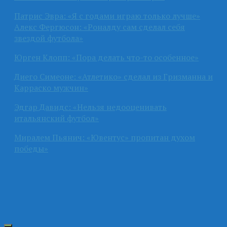
Патрис Эвра: «Я с годами играю только лучше»
Алекс Фергюсон: «Роналду сам сделал себя
звездой футбола»
Юрген Клопп: «Пора делать что-то особенное»
Диего Симеоне: «Атлетико» сделал из Гризманна и
Карраско мужчин»
Эдгар Давидс: «Нельзя недооценивать
итальянский футбол»
Миралем Пьянич: «Ювентус» пропитан духом
победы»