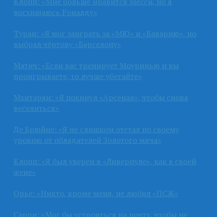
Клопп: «Мне больше нравится Месси, но я
восхищаюсь Роналду»
Туран: «Я мог заиграть за «МЮ» и «Баварию», но
выбрал чёртову «Барселону»
Матич: «Если вас тренирует Моуринью и вы
проигрываете, то лучше убегайте»
Мхитарян: «Я покинул «Арсенал», чтобы снова
веселиться»
Де Брюйне: «Я не слишком отстал по своему
уровню от обладателей Золотого мяча»
Клопп: «Я был уверен в «Ливерпуле», как в своей
жене»
Орье: «Никто, кроме меня, не любил «ПСЖ»
Сарри: «Мог бы устроиться на почту, чтобы не