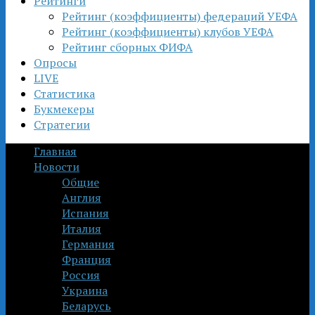
Рейтинги
Рейтинг (коэффициенты) федераций УЕФА
Рейтинг (коэффициенты) клубов УЕФА
Рейтинг сборных ФИФА
Опросы
LIVE
Статистика
Букмекеры
Стратегии
Главная
Новости
Общие
Англия
Испания
Италия
Германия
Франция
Россия
Украина
Беларусь