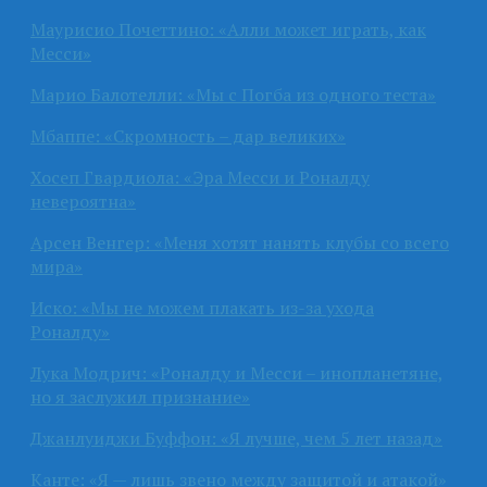
Маурисио Почеттино: «Алли может играть, как
Месси»
Марио Балотелли: «Мы с Погба из одного теста»
Мбаппе: «Скромность – дар великих»
Хосеп Гвардиола: «Эра Месси и Роналду
невероятна»
Арсен Венгер: «Меня хотят нанять клубы со всего
мира»
Иско: «Мы не можем плакать из-за ухода
Роналду»
Лука Модрич: «Роналду и Месси – инопланетяне,
но я заслужил признание»
Джанлуиджи Буффон: «Я лучше, чем 5 лет назад»
Канте: «Я — лишь звено между защитой и атакой»