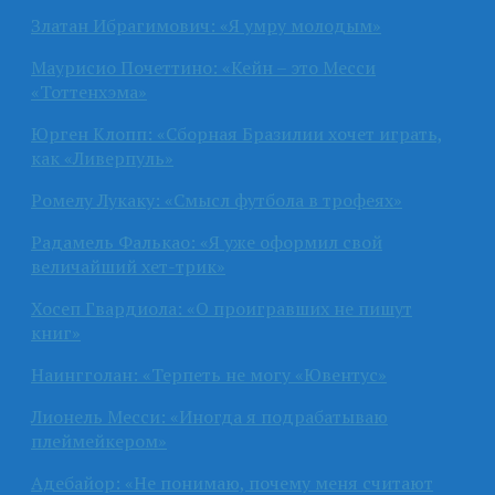
Златан Ибрагимович: «Я умру молодым»
Маурисио Почеттино: «Кейн – это Месси
«Тоттенхэма»
Юрген Клопп: «Сборная Бразилии хочет играть,
как «Ливерпуль»
Ромелу Лукаку: «Смысл футбола в трофеях»
Радамель Фалькао: «Я уже оформил свой
величайший хет-трик»
Хосеп Гвардиола: «О проигравших не пишут
книг»
Наингголан: «Терпеть не могу «Ювентус»
Лионель Месси: «Иногда я подрабатываю
плеймейкером»
Адебайор: «Не понимаю, почему меня считают