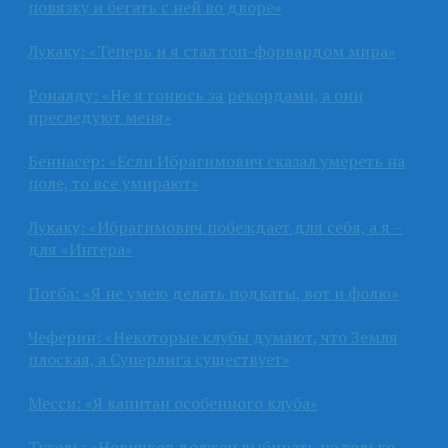
повязку и бегать с ней во дворе»
Лукаку: «Теперь и я стал топ-форвардом мира»
Роналду: «Не я гонюсь за рекордами, а они
преследуют меня»
Беннасер: «Если Ибрагимович сказал умереть на
поле, то все умирают»
Лукаку: «Ибрагимович побеждает для себя, а я –
для «Интера»
Погба: «Я не умею делать подкаты, вот и фолю»
Чеферин: «Некоторые клубы думают, что Земля
плоская, а Суперлига существует»
Месси: «Я капитан особенного клуба»
Тухель: «Новичков должен выбирать не только