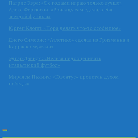
Патрис Эвра: «Я с годами играю только лучше»
Алекс Фергюсон: «Роналду сам сделал себя
звездой футбола»
Юрген Клопп: «Пора делать что-то особенное»
Диего Симеоне: «Атлетико» сделал из Гризманна и
Карраско мужчин»
Эдгар Давидс: «Нельзя недооценивать
итальянский футбол»
Миралем Пьянич: «Ювентус» пропитан духом
победы»