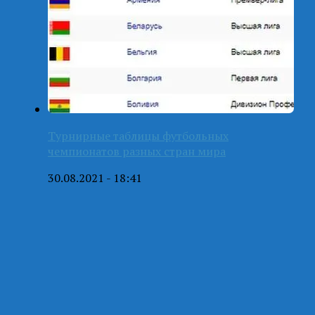
Турнирные таблицы футбольных
чемпионатов разных стран мира
30.08.2021 - 18:41