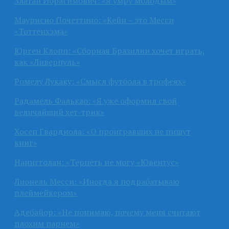
Златан Ибрагимович: «Я умру молодым»
Маурисио Почеттино: «Кейн – это Месси
«Тоттенхэма»
Юрген Клопп: «Сборная Бразилии хочет играть,
как «Ливерпуль»
Ромелу Лукаку: «Смысл футбола в трофеях»
Радамель Фалькао: «Я уже оформил свой
величайший хет-трик»
Хосеп Гвардиола: «О проигравших не пишут
книг»
Наингголан: «Терпеть не могу «Ювентус»
Лионель Месси: «Иногда я подрабатываю
плеймейкером»
Адебайор: «Не понимаю, почему меня считают
плохим парнем»