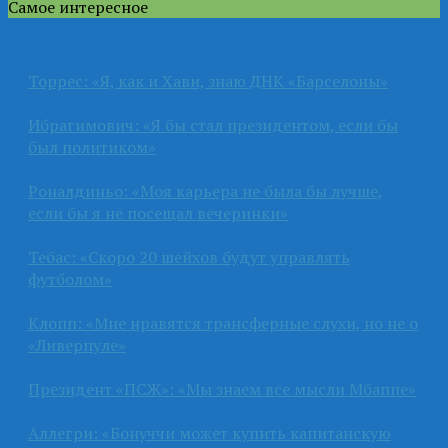
Самое интересное
Торрес: «Я, как и Хави, знаю ДНК «Барселоны»
Ибрагимович: «Я бы стал президентом, если бы
был политиком»
Роналдиньо: «Моя карьера не была бы лучше,
если бы я не посещал вечеринки»
Тебас: «Скоро 20 шейхов будут управлять
футболом»
Клопп: «Мне нравятся трансферные слухи, но не о
«Ливерпуле»
Президент «ПСЖ»: «Мы знаем все мысли Мбаппе»
Аллегри: «Бонуччи может купить капитанскую