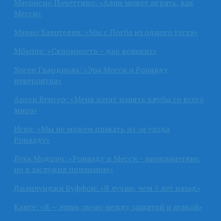
Маурисио Почеттино: «Алли может играть, как
Месси»
Марио Балотелли: «Мы с Погба из одного теста»
Мбаппе: «Скромность – дар великих»
Хосеп Гвардиола: «Эра Месси и Роналду
невероятна»
Арсен Венгер: «Меня хотят нанять клубы со всего
мира»
Иско: «Мы не можем плакать из-за ухода
Роналду»
Лука Модрич: «Роналду и Месси – инопланетяне,
но я заслужил признание»
Джанлуиджи Буффон: «Я лучше, чем 5 лет назад»
Канте: «Я — лишь звено между защитой и атакой»