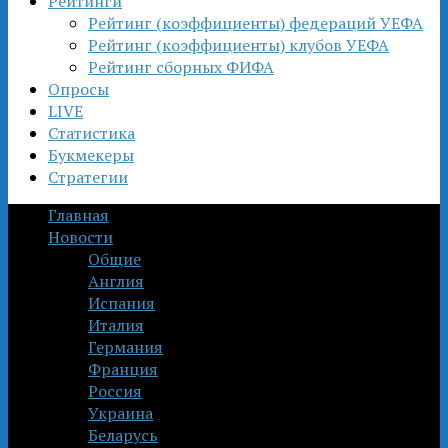
Рейтинги
Рейтинг (коэффициенты) федераций УЕФА
Рейтинг (коэффициенты) клубов УЕФА
Рейтинг сборных ФИФА
Опросы
LIVE
Статистика
Букмекеры
Стратегии
Главная
Новости
Общие
Англия
Испания
Италия
Германия
Франция
Россия
Украина
Беларусь