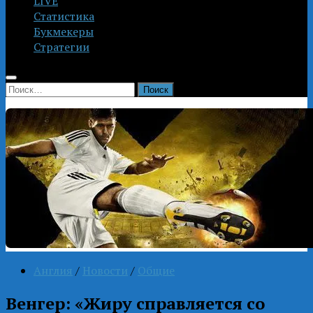
LIVE
Статистика
Букмекеры
Стратегии
Найти:
Англия
/
Новости
/
Общие
Венгер: «Жиру справляется со