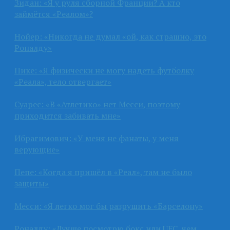
Зидан: «Я у руля сборной Франции? А кто
займётся «Реалом»?
Нойер: «Никогда не думал «ой, как страшно, это
Роналду»
Пике: «Я физически не могу надеть футболку
«Реала», тело отвергает»
Суарес: «В «Атлетико» нет Месси, поэтому
приходится забивать мне»
Ибрагимович: «У меня не фанаты, у меня
верующие»
Пепе: «Когда я пришёл в «Реал», там не было
защиты»
Месси: «Я легко мог бы разрушить «Барселону»
Роналду: «Лучше посмотрю бокс или UFC, чем