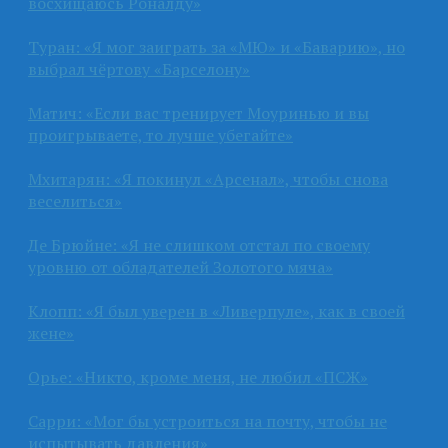
восхищаюсь Роналду»
Туран: «Я мог заиграть за «МЮ» и «Баварию», но
выбрал чёртову «Барселону»
Матич: «Если вас тренирует Моуринью и вы
проигрываете, то лучше убегайте»
Мхитарян: «Я покинул «Арсенал», чтобы снова
веселиться»
Де Брюйне: «Я не слишком отстал по своему
уровню от обладателей Золотого мяча»
Клопп: «Я был уверен в «Ливерпуле», как в своей
жене»
Орье: «Никто, кроме меня, не любил «ПСЖ»
Сарри: «Мог бы устроиться на почту, чтобы не
испытывать давления»