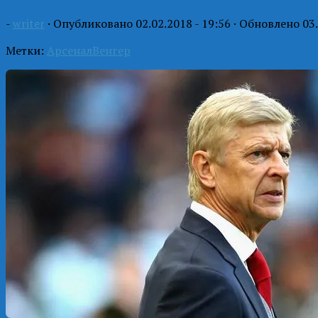
-
writer
· Опубликовано
02.02.2018 - 19:56
· Обновлено
03
Метки:
Арсенал
Венгер