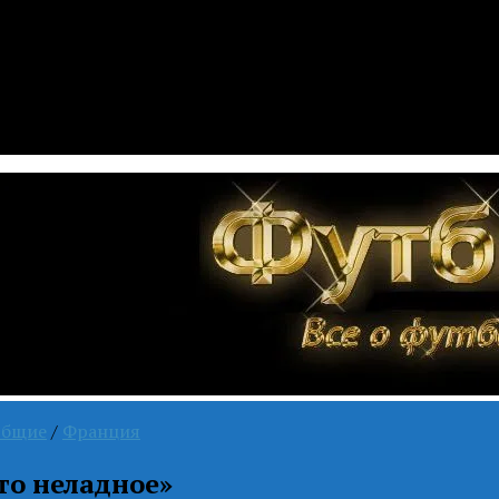
бщие
/
Франция
то неладное»