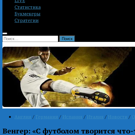
LIVE
Статистика
Букмекеры
Стратегии
Найти:
Англия
/
Германия
/
Испания
/
Италия
/
Новости
/
О
Венгер: «С футболом творится что-