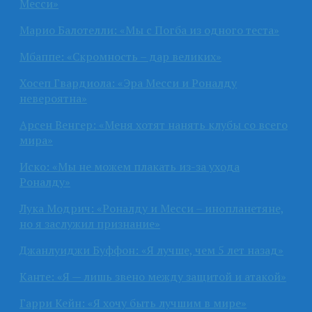
Месси»
Марио Балотелли: «Мы с Погба из одного теста»
Мбаппе: «Скромность – дар великих»
Хосеп Гвардиола: «Эра Месси и Роналду
невероятна»
Арсен Венгер: «Меня хотят нанять клубы со всего
мира»
Иско: «Мы не можем плакать из-за ухода
Роналду»
Лука Модрич: «Роналду и Месси – инопланетяне,
но я заслужил признание»
Джанлуиджи Буффон: «Я лучше, чем 5 лет назад»
Канте: «Я — лишь звено между защитой и атакой»
Гарри Кейн: «Я хочу быть лучшим в мире»