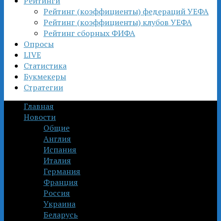
Рейтинги
Рейтинг (коэффициенты) федераций УЕФА
Рейтинг (коэффициенты) клубов УЕФА
Рейтинг сборных ФИФА
Опросы
LIVE
Статистика
Букмекеры
Стратегии
Главная
Новости
Общие
Англия
Испания
Италия
Германия
Франция
Россия
Украина
Беларусь