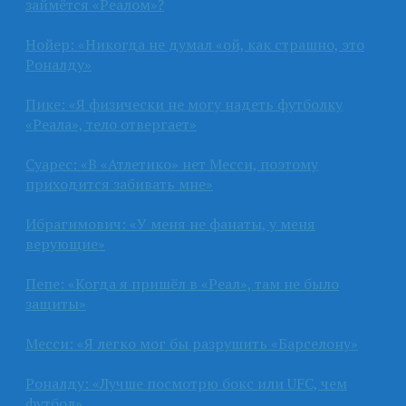
займётся «Реалом»?
Нойер: «Никогда не думал «ой, как страшно, это
Роналду»
Пике: «Я физически не могу надеть футболку
«Реала», тело отвергает»
Суарес: «В «Атлетико» нет Месси, поэтому
приходится забивать мне»
Ибрагимович: «У меня не фанаты, у меня
верующие»
Пепе: «Когда я пришёл в «Реал», там не было
защиты»
Месси: «Я легко мог бы разрушить «Барселону»
Роналду: «Лучше посмотрю бокс или UFC, чем
футбол»