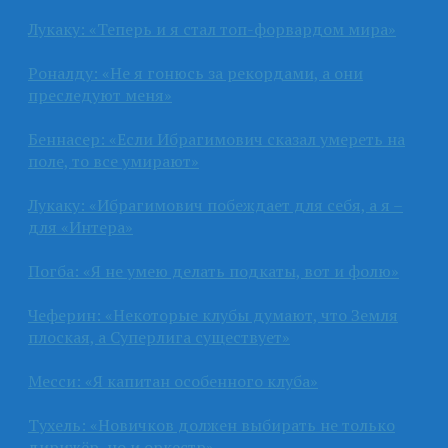
Лукаку: «Теперь и я стал топ-форвардом мира»
Роналду: «Не я гонюсь за рекордами, а они
преследуют меня»
Беннасер: «Если Ибрагимович сказал умереть на
поле, то все умирают»
Лукаку: «Ибрагимович побеждает для себя, а я –
для «Интера»
Погба: «Я не умею делать подкаты, вот и фолю»
Чеферин: «Некоторые клубы думают, что Земля
плоская, а Суперлига существует»
Месси: «Я капитан особенного клуба»
Тухель: «Новичков должен выбирать не только
дирижёр, но и оркестр»