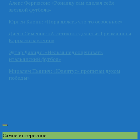
Алекс Фергюсон: «Роналду сам сделал себя
звездой футбола»
Юрген Клопп: «Пора делать что-то особенное»
Диего Симеоне: «Атлетико» сделал из Гризманна и
Карраско мужчин»
Эдгар Давидс: «Нельзя недооценивать
итальянский футбол»
Миралем Пьянич: «Ювентус» пропитан духом
победы»
Самое интересное