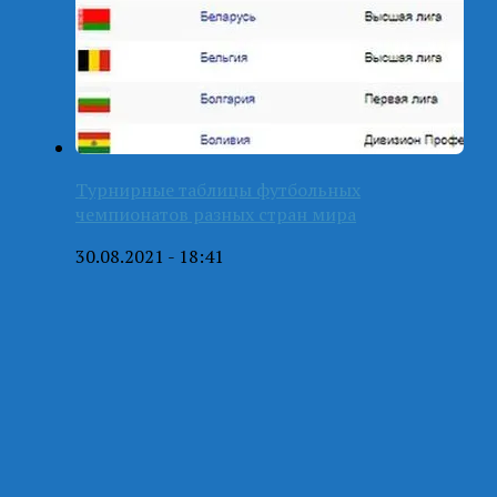
Турнирные таблицы футбольных
чемпионатов разных стран мира
30.08.2021 - 18:41