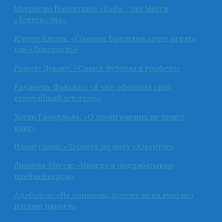
Маурисио Почеттино: «Кейн – это Месси
«Тоттенхэма»
Юрген Клопп: «Сборная Бразилии хочет играть,
как «Ливерпуль»
Ромелу Лукаку: «Смысл футбола в трофеях»
Радамель Фалькао: «Я уже оформил свой
величайший хет-трик»
Хосеп Гвардиола: «О проигравших не пишут
книг»
Наингголан: «Терпеть не могу «Ювентус»
Лионель Месси: «Иногда я подрабатываю
плеймейкером»
Адебайор: «Не понимаю, почему меня считают
плохим парнем»