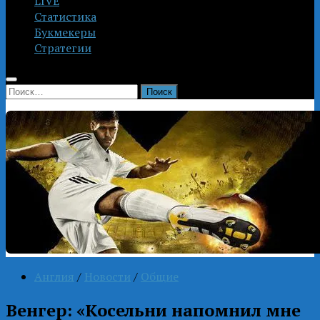
LIVE
Статистика
Букмекеры
Стратегии
Найти:
Англия
/
Новости
/
Общие
Венгер: «Косельни напомнил мне