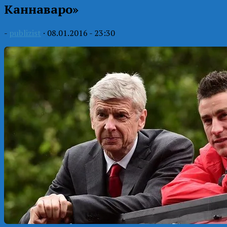
Каннаваро»
-
publizist
·
08.01.2016 - 23:30