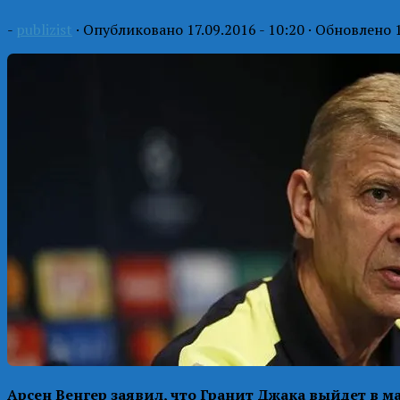
-
publizist
· Опубликовано
17.09.2016 - 10:20
· Обновлено
Арсен Венгер заявил, что Гранит Джака выйдет в м