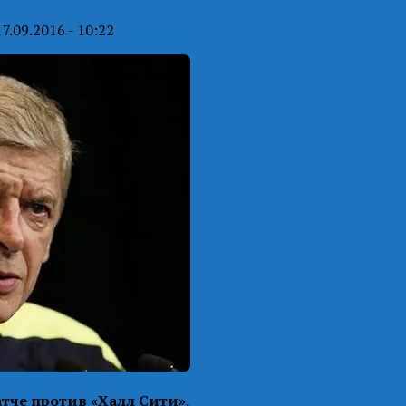
17.09.2016 - 10:22
атче против «Халл Сити».