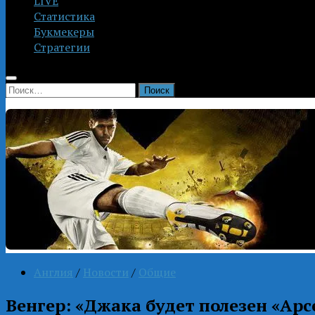
LIVE
Статистика
Букмекеры
Стратегии
Найти:
Англия
/
Новости
/
Общие
Венгер: «Джака будет полезен «Арс