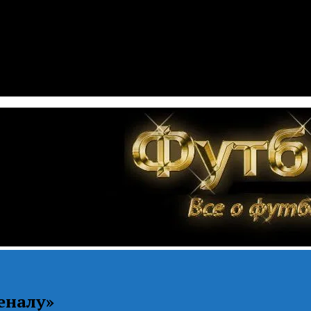
еналу»