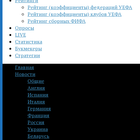
Рейтинги
Рейтинг (коэффициенты) федераций УЕФА
Рейтинг (коэффициенты) клубов УЕФА
Рейтинг сборных ФИФА
Опросы
LIVE
Статистика
Букмекеры
Стратегии
Главная
Новости
Общие
Англия
Испания
Италия
Германия
Франция
Россия
Украина
Беларусь