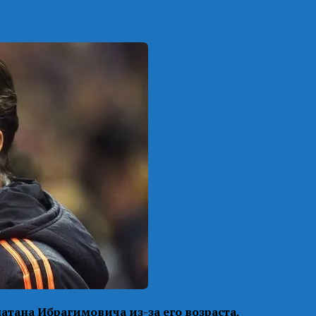
атана Ибрагимовича из-за его возраста.