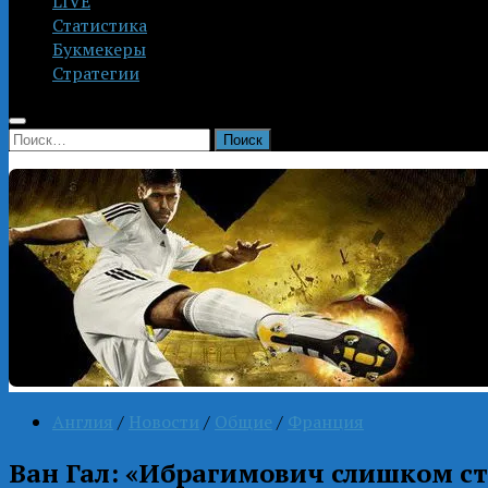
LIVE
Статистика
Букмекеры
Стратегии
Найти:
Англия
/
Новости
/
Общие
/
Франция
Ван Гал: «Ибрагимович слишком с