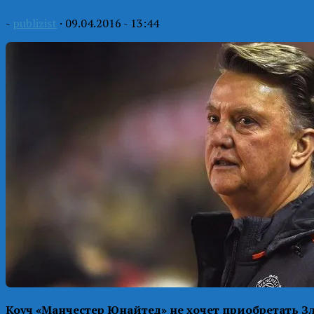
-
publizist
·
09.04.2016 - 13:44
Коуч «Манчестер Юнайтед» не хочет приобретать Зл