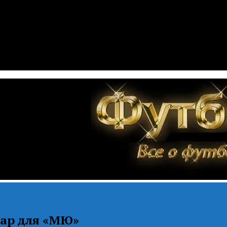
тар для «МЮ»