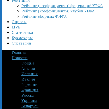
Рейтинги
Рейтинг (коэффициенты) федераций УЕФА
Рейтинг (коэффициенты) клубов УЕФА
Рейтинг сборных ФИФА
Опросы
LIVE
Статистика
Букмекеры
Стратегии
Главная
Новости
Общие
Англия
Испания
Италия
Германия
Франция
Россия
Украина
Беларусь