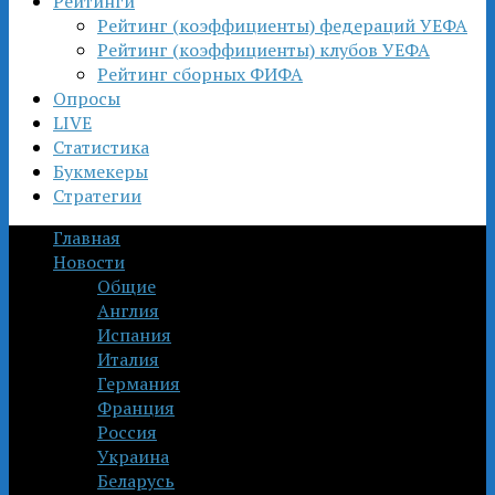
Рейтинги
Рейтинг (коэффициенты) федераций УЕФА
Рейтинг (коэффициенты) клубов УЕФА
Рейтинг сборных ФИФА
Опросы
LIVE
Статистика
Букмекеры
Стратегии
Главная
Новости
Общие
Англия
Испания
Италия
Германия
Франция
Россия
Украина
Беларусь