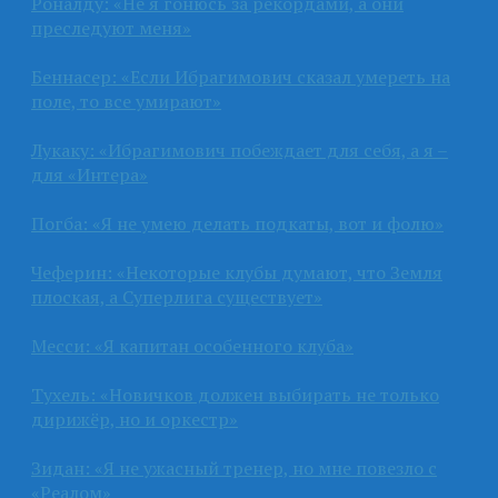
Роналду: «Не я гонюсь за рекордами, а они
преследуют меня»
Беннасер: «Если Ибрагимович сказал умереть на
поле, то все умирают»
Лукаку: «Ибрагимович побеждает для себя, а я –
для «Интера»
Погба: «Я не умею делать подкаты, вот и фолю»
Чеферин: «Некоторые клубы думают, что Земля
плоская, а Суперлига существует»
Месси: «Я капитан особенного клуба»
Тухель: «Новичков должен выбирать не только
дирижёр, но и оркестр»
Зидан: «Я не ужасный тренер, но мне повезло с
«Реалом»