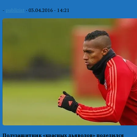
-
publizist
·
03.04.2016 - 14:21
Полузащитник «красных дьяволов» поделился