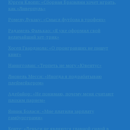
Юрген Клопп: «Сборная Бразилии хочет играть,
как «Ливерпуль»
Ромелу Лукаку: «Смысл футбола в трофеях»
Радамель Фалькао: «Я уже оформил свой
величайший хет-трик»
Хосеп Гвардиола: «О проигравших не пишут
книг»
Наингголан: «Терпеть не могу «Ювентус»
Лионель Месси: «Иногда я подрабатываю
плеймейкером»
Адебайор: «Не понимаю, почему меня считают
плохим парнем»
Янник Боласи: «Мне платили зарплату
гамбургерами»
Конте: «Деньги не являются главной силой в