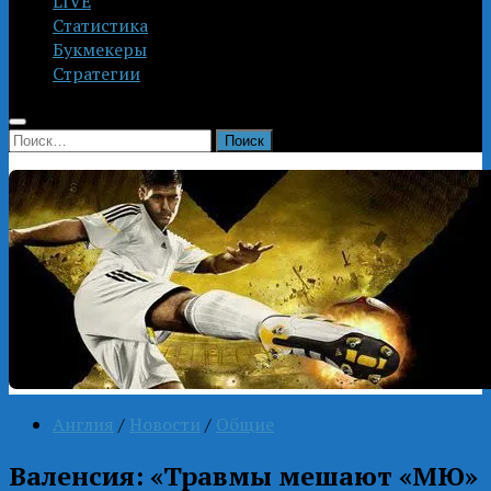
LIVE
Статистика
Букмекеры
Стратегии
Найти:
Англия
/
Новости
/
Общие
Валенсия: «Травмы мешают «МЮ»