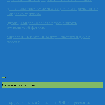
Диего Симеоне: «Атлетико» сделал из Гризманна и
Карраско мужчин»
Эдгар Давидс: «Нельзя недооценивать
итальянский футбол»
Миралем Пьянич: «Ювентус» пропитан духом
победы»
Самое интересное
Торрес: «Я, как и Хави, знаю ДНК «Барселоны»