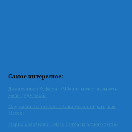
Самое интересное:
Джанлуиджи Буффон: «Мбаппе может называть
меня дедушкой»
Маурисио Почеттино: «Алли может играть, как
Месси»
Марио Балотелли: «Мы с Погба из одного теста»