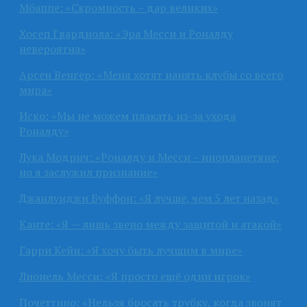
Мбаппе: «Скромность – дар великих»
Хосеп Гвардиола: «Эра Месси и Роналду
невероятна»
Арсен Венгер: «Меня хотят нанять клубы со всего
мира»
Иско: «Мы не можем плакать из-за ухода
Роналду»
Лука Модрич: «Роналду и Месси – инопланетяне,
но я заслужил признание»
Джанлуиджи Буффон: «Я лучше, чем 5 лет назад»
Канте: «Я — лишь звено между защитой и атакой»
Гарри Кейн: «Я хочу быть лучшим в мире»
Лионель Месси: «Я просто ещё один игрок»
Почеттино: «Нельзя бросать трубку, когда звонят