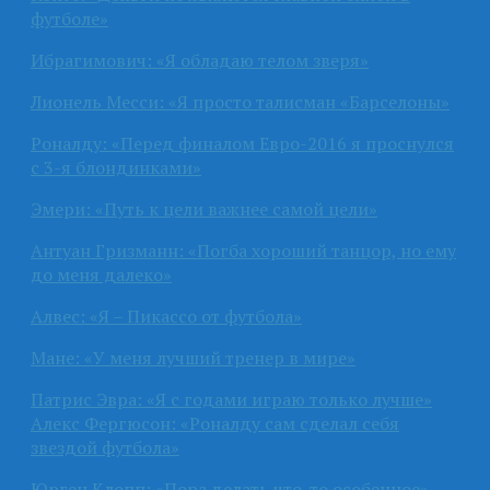
футболе»
Ибрагимович: «Я обладаю телом зверя»
Лионель Месси: «Я просто талисман «Барселоны»
Роналду: «Перед финалом Евро-2016 я проснулся
с 3-я блондинками»
Эмери: «Путь к цели важнее самой цели»
Антуан Гризманн: «Погба хороший танцор, но ему
до меня далеко»
Алвес: «Я – Пикассо от футбола»
Мане: «У меня лучший тренер в мире»
Патрис Эвра: «Я с годами играю только лучше»
Алекс Фергюсон: «Роналду сам сделал себя
звездой футбола»
Юрген Клопп: «Пора делать что-то особенное»