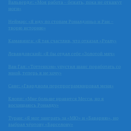
Вальверде: «Моя работа – бежать, пока не откажут
ноги»
Неймар: «Я иду по стопам Роналдиньо и Раи –
творю историю»
Камавинга: «Я так счастлив, что отказал «Реалу»
Левандовский: «Я бы отдал себе «Золотой мяч»
Ван Гал: «Тоттенхэм» упустил шанс поработать со
мной, теперь я не хочу»
Сане: «Гвардиола перепрограммировал меня»
Клопп: «Мне больше нравится Месси, но я
восхищаюсь Роналду»
Туран: «Я мог заиграть за «МЮ» и «Баварию», но
выбрал чёртову «Барселону»