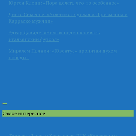
Юрген Клопп: «Пора делать что-то особенное»
Диего Симеоне: «Атлетико» сделал из Гризманна и
Карраско мужчин»
Эдгар Давидс: «Нельзя недооценивать
итальянский футбол»
Миралем Пьянич: «Ювентус» пропитан духом
победы»
Самое интересное
Торрес: «Я, как и Хави, знаю ДНК «Барселоны»