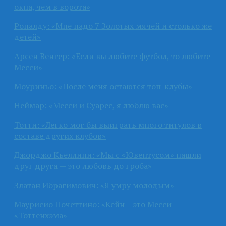
окна, чем в ворота»
Роналду: «Мне надо 7 Золотых мячей и столько же
детей»
Арсен Венгер: «Если вы любите футбол, то любите
Месси»
Моуриньо: «После меня остаются топ-клубы»
Неймар: «Месси и Суарес, я люблю вас»
Тотти: «Легко мог бы выиграть много титулов в
составе других клубов»
Джорджо Кьеллини: «Мы с «Ювентусом» нашли
друг друга — это любовь до гроба»
Златан Ибрагимович: «Я умру молодым»
Маурисио Почеттино: «Кейн – это Месси
«Тоттенхэма»