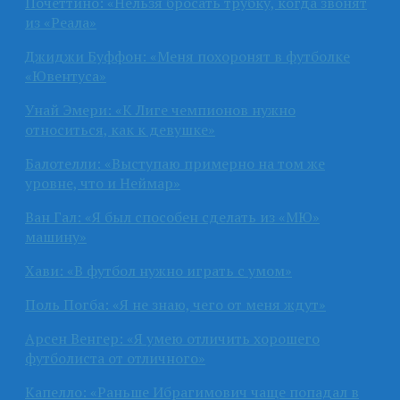
Почеттино: «Нельзя бросать трубку, когда звонят
из «Реала»
Джиджи Буффон: «Меня похоронят в футболке
«Ювентуса»
Унай Эмери: «К Лиге чемпионов нужно
относиться, как к девушке»
Балотелли: «Выступаю примерно на том же
уровне, что и Неймар»
Ван Гал: «Я был способен сделать из «МЮ»
машину»
Хави: «В футбол нужно играть с умом»
Поль Погба: «Я не знаю, чего от меня ждут»
Арсен Венгер: «Я умею отличить хорошего
футболиста от отличного»
Капелло: «Раньше Ибрагимович чаще попадал в