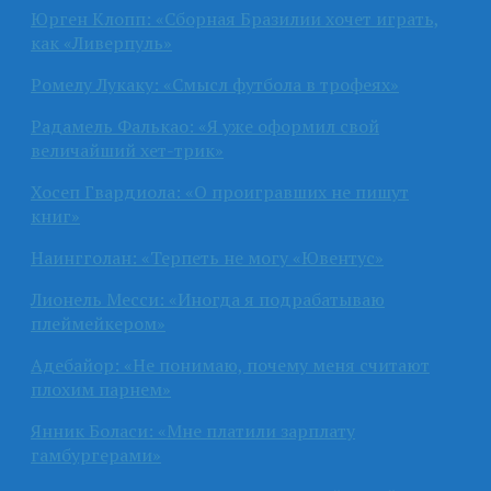
Юрген Клопп: «Сборная Бразилии хочет играть,
как «Ливерпуль»
Ромелу Лукаку: «Смысл футбола в трофеях»
Радамель Фалькао: «Я уже оформил свой
величайший хет-трик»
Хосеп Гвардиола: «О проигравших не пишут
книг»
Наингголан: «Терпеть не могу «Ювентус»
Лионель Месси: «Иногда я подрабатываю
плеймейкером»
Адебайор: «Не понимаю, почему меня считают
плохим парнем»
Янник Боласи: «Мне платили зарплату
гамбургерами»