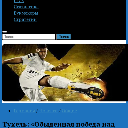
LIVE
Статистика
Букмекеры
Стратегии
Найти:
Германия
/
Новости
/
Общие
Тухель: «Обыденная победа над