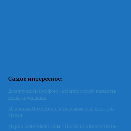
Самое интересное:
Джанлуиджи Буффон: «Мбаппе может называть
меня дедушкой»
Маурисио Почеттино: «Алли может играть, как
Месси»
Марио Балотелли: «Мы с Погба из одного теста»