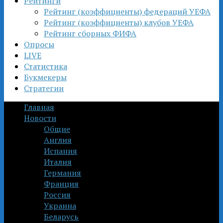
Рейтинги
Рейтинг (коэффициенты) федераций УЕФА
Рейтинг (коэффициенты) клубов УЕФА
Рейтинг сборных ФИФА
Опросы
LIVE
Статистика
Букмекеры
Стратегии
Главная
Новости
Общие
Англия
Испания
Италия
Германия
Франция
Россия
Украина
Беларусь