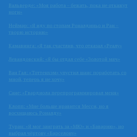
Вальверде: «Моя работа – бежать, пока не откажут
ноги»
Неймар: «Я иду по стопам Роналдиньо и Раи –
творю историю»
Камавинга: «Я так счастлив, что отказал «Реалу»
Левандовский: «Я бы отдал себе «Золотой мяч»
Ван Гал: «Тоттенхэм» упустил шанс поработать со
мной, теперь я не хочу»
Сане: «Гвардиола перепрограммировал меня»
Клопп: «Мне больше нравится Месси, но я
восхищаюсь Роналду»
Туран: «Я мог заиграть за «МЮ» и «Баварию», но
выбрал чёртову «Барселону»