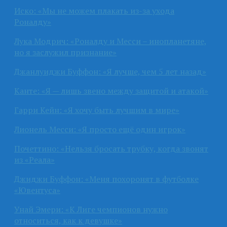
Иско: «Мы не можем плакать из-за ухода
Роналду»
Лука Модрич: «Роналду и Месси – инопланетяне,
но я заслужил признание»
Джанлуиджи Буффон: «Я лучше, чем 5 лет назад»
Канте: «Я — лишь звено между защитой и атакой»
Гарри Кейн: «Я хочу быть лучшим в мире»
Лионель Месси: «Я просто ещё один игрок»
Почеттино: «Нельзя бросать трубку, когда звонят
из «Реала»
Джиджи Буффон: «Меня похоронят в футболке
«Ювентуса»
Унай Эмери: «К Лиге чемпионов нужно
относиться, как к девушке»