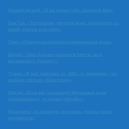
Левандовский: «Я бы отдал себе «Золотой мяч»
Ван Гал: «Тоттенхэм» упустил шанс поработать со
мной, теперь я не хочу»
Сане: «Гвардиола перепрограммировал меня»
Клопп: «Мне больше нравится Месси, но я
восхищаюсь Роналду»
Туран: «Я мог заиграть за «МЮ» и «Баварию», но
выбрал чёртову «Барселону»
Матич: «Если вас тренирует Моуринью и вы
проигрываете, то лучше убегайте»
Мхитарян: «Я покинул «Арсенал», чтобы снова
веселиться»