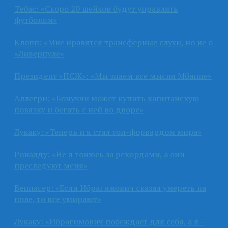
Тебас: «Скоро 20 шейхов будут управлять
футболом»
Клопп: «Мне нравятся трансферные слухи, но не о
«Ливерпуле»
Президент «ПСЖ»: «Мы знаем все мысли Мбаппе»
Аллегри: «Бонуччи может купить капитанскую
повязку и бегать с ней во дворе»
Лукаку: «Теперь и я стал топ-форвардом мира»
Роналду: «Не я гонюсь за рекордами, а они
преследуют меня»
Беннасер: «Если Ибрагимович сказал умереть на
поле, то все умирают»
Лукаку: «Ибрагимович побеждает для себя, а я –