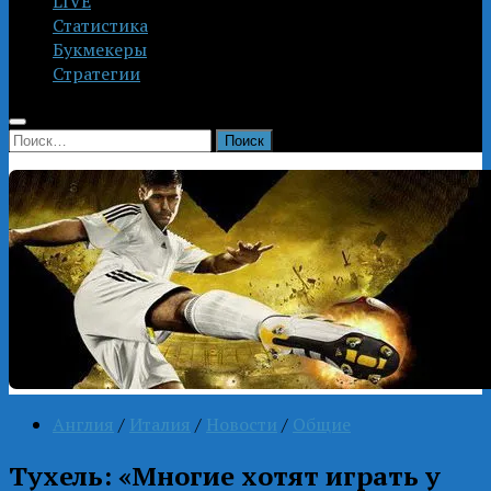
LIVE
Статистика
Букмекеры
Стратегии
Найти:
Англия
/
Италия
/
Новости
/
Общие
Тухель: «Многие хотят играть у