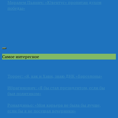
Миралем Пьянич: «Ювентус» пропитан духом
победы»
Самое интересное
Торрес: «Я, как и Хави, знаю ДНК «Барселоны»
Ибрагимович: «Я бы стал президентом, если бы
был политиком»
Роналдиньо: «Моя карьера не была бы лучше,
если бы я не посещал вечеринки»