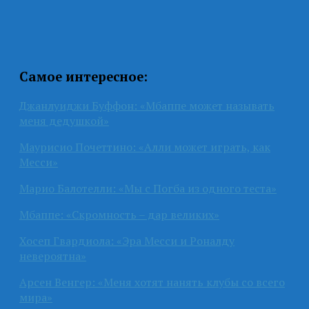
Самое интересное:
Джанлуиджи Буффон: «Мбаппе может называть
меня дедушкой»
Маурисио Почеттино: «Алли может играть, как
Месси»
Марио Балотелли: «Мы с Погба из одного теста»
Мбаппе: «Скромность – дар великих»
Хосеп Гвардиола: «Эра Месси и Роналду
невероятна»
Арсен Венгер: «Меня хотят нанять клубы со всего
мира»