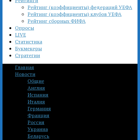
Рейтинги
Рейтинг (коэффициенты) федераций УЕФА
Рейтинг (коэффициенты) клубов УЕФА
Рейтинг сборных ФИФА
Опросы
LIVE
Статистика
Букмекеры
Стратегии
Главная
Новости
Общие
Англия
Испания
Италия
Германия
Франция
Россия
Украина
Беларусь