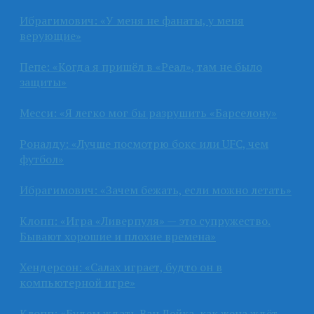
Ибрагимович: «У меня не фанаты, у меня
верующие»
Пепе: «Когда я пришёл в «Реал», там не было
защиты»
Месси: «Я легко мог бы разрушить «Барселону»
Роналду: «Лучше посмотрю бокс или UFC, чем
футбол»
Ибрагимович: «Зачем бежать, если можно летать»
Клопп: «Игра «Ливерпуля» — это супружество.
Бывают хорошие и плохие времена»
Хендерсон: «Салах играет, будто он в
компьютерной игре»
Клопп: «Будем ждать Ван Дейка, как жена ждёт