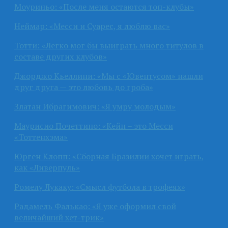
Моуриньо: «После меня остаются топ-клубы»
Неймар: «Месси и Суарес, я люблю вас»
Тотти: «Легко мог бы выиграть много титулов в
составе других клубов»
Джорджо Кьеллини: «Мы с «Ювентусом» нашли
друг друга — это любовь до гроба»
Златан Ибрагимович: «Я умру молодым»
Маурисио Почеттино: «Кейн – это Месси
«Тоттенхэма»
Юрген Клопп: «Сборная Бразилии хочет играть,
как «Ливерпуль»
Ромелу Лукаку: «Смысл футбола в трофеях»
Радамель Фалькао: «Я уже оформил свой
величайший хет-трик»