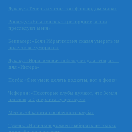
Лукаку: «Теперь и я стал топ-форвардом мира»
Роналду: «Не я гонюсь за рекордами, а они
преследуют меня»
Беннасер: «Если Ибрагимович сказал умереть на
поле, то все умирают»
Лукаку: «Ибрагимович побеждает для себя, а я –
для «Интера»
Погба: «Я не умею делать подкаты, вот и фолю»
Чеферин: «Некоторые клубы думают, что Земля
плоская, а Суперлига существует»
Месси: «Я капитан особенного клуба»
Тухель: «Новичков должен выбирать не только
дирижёр, но и оркестр»