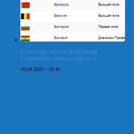
Турнирные таблицы футбольных
чемпионатов разных стран мира
30.08.2021 - 18:41