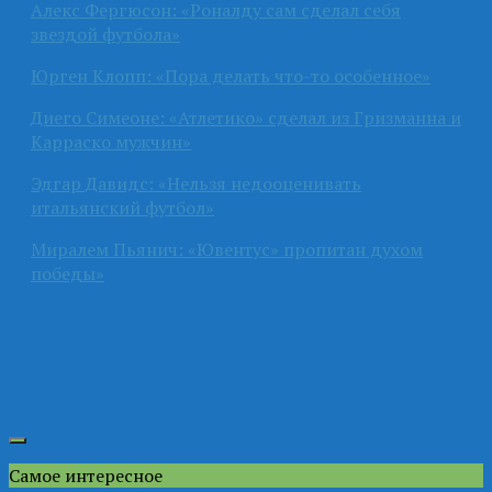
Алекс Фергюсон: «Роналду сам сделал себя
звездой футбола»
Юрген Клопп: «Пора делать что-то особенное»
Диего Симеоне: «Атлетико» сделал из Гризманна и
Карраско мужчин»
Эдгар Давидс: «Нельзя недооценивать
итальянский футбол»
Миралем Пьянич: «Ювентус» пропитан духом
победы»
Самое интересное