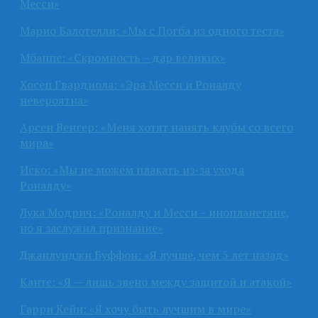
Месси»
Марио Балотелли: «Мы с Погба из одного теста»
Мбаппе: «Скромность – дар великих»
Хосеп Гвардиола: «Эра Месси и Роналду
невероятна»
Арсен Венгер: «Меня хотят нанять клубы со всего
мира»
Иско: «Мы не можем плакать из-за ухода
Роналду»
Лука Модрич: «Роналду и Месси – инопланетяне,
но я заслужил признание»
Джанлуиджи Буффон: «Я лучше, чем 5 лет назад»
Канте: «Я — лишь звено между защитой и атакой»
Гарри Кейн: «Я хочу быть лучшим в мире»