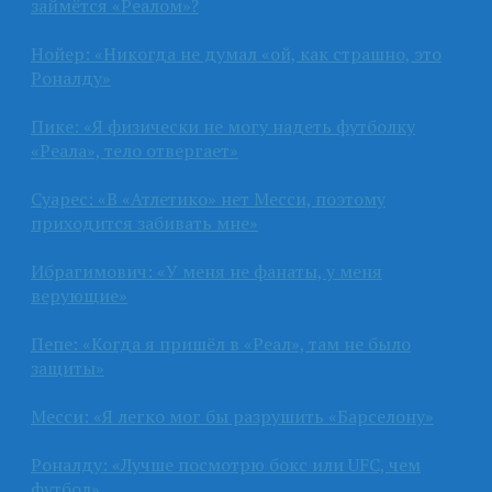
займётся «Реалом»?
Нойер: «Никогда не думал «ой, как страшно, это
Роналду»
Пике: «Я физически не могу надеть футболку
«Реала», тело отвергает»
Суарес: «В «Атлетико» нет Месси, поэтому
приходится забивать мне»
Ибрагимович: «У меня не фанаты, у меня
верующие»
Пепе: «Когда я пришёл в «Реал», там не было
защиты»
Месси: «Я легко мог бы разрушить «Барселону»
Роналду: «Лучше посмотрю бокс или UFC, чем
футбол»