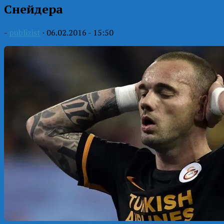
Снейдера
-
publizist
·
06.02.2016 - 15:50