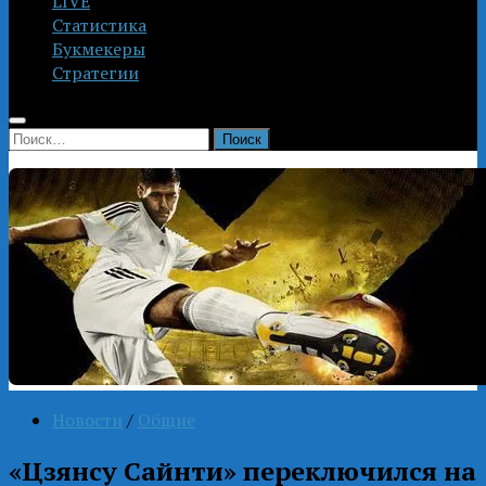
LIVE
Статистика
Букмекеры
Стратегии
Найти:
Новости
/
Общие
«Цзянсу Сайнти» переключился на