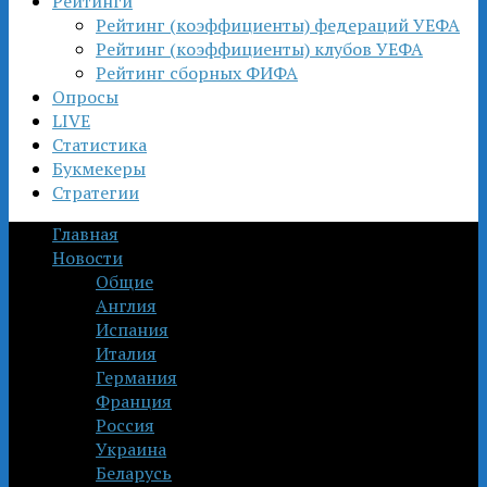
Рейтинги
Рейтинг (коэффициенты) федераций УЕФА
Рейтинг (коэффициенты) клубов УЕФА
Рейтинг сборных ФИФА
Опросы
LIVE
Статистика
Букмекеры
Стратегии
Главная
Новости
Общие
Англия
Испания
Италия
Германия
Франция
Россия
Украина
Беларусь