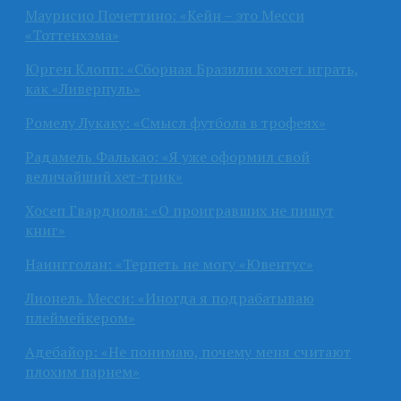
Маурисио Почеттино: «Кейн – это Месси
«Тоттенхэма»
Юрген Клопп: «Сборная Бразилии хочет играть,
как «Ливерпуль»
Ромелу Лукаку: «Смысл футбола в трофеях»
Радамель Фалькао: «Я уже оформил свой
величайший хет-трик»
Хосеп Гвардиола: «О проигравших не пишут
книг»
Наингголан: «Терпеть не могу «Ювентус»
Лионель Месси: «Иногда я подрабатываю
плеймейкером»
Адебайор: «Не понимаю, почему меня считают
плохим парнем»