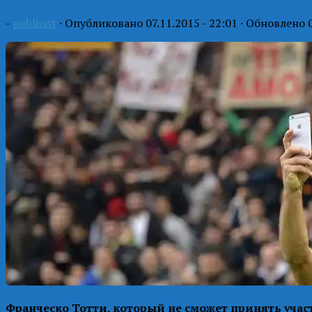
-
publizist
· Опубликовано
07.11.2015 - 22:01
· Обновлено
Франческо Тотти, который не сможет принять учас