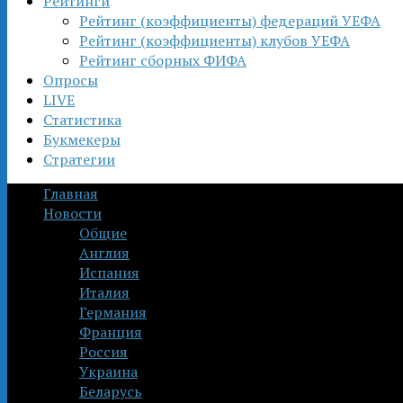
Рейтинги
Рейтинг (коэффициенты) федераций УЕФА
Рейтинг (коэффициенты) клубов УЕФА
Рейтинг сборных ФИФА
Опросы
LIVE
Статистика
Букмекеры
Стратегии
Главная
Новости
Общие
Англия
Испания
Италия
Германия
Франция
Россия
Украина
Беларусь