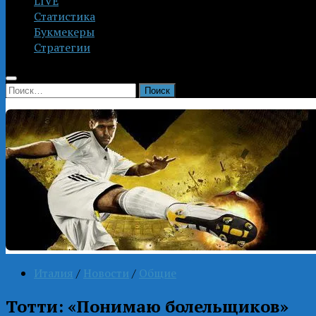
LIVE
Статистика
Букмекеры
Стратегии
Найти:
Италия
/
Новости
/
Общие
Тотти: «Понимаю болельщиков»