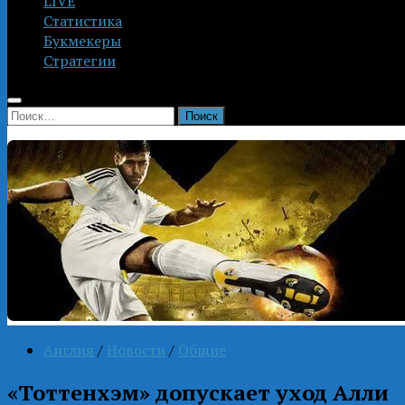
LIVE
Статистика
Букмекеры
Стратегии
Найти:
Англия
/
Новости
/
Общие
«Тоттенхэм» допускает уход Алли