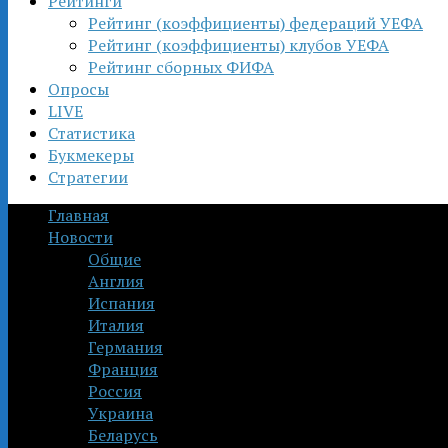
Рейтинги
Рейтинг (коэффициенты) федераций УЕФА
Рейтинг (коэффициенты) клубов УЕФА
Рейтинг сборных ФИФА
Опросы
LIVE
Статистика
Букмекеры
Стратегии
Главная
Новости
Общие
Англия
Испания
Италия
Германия
Франция
Россия
Украина
Беларусь