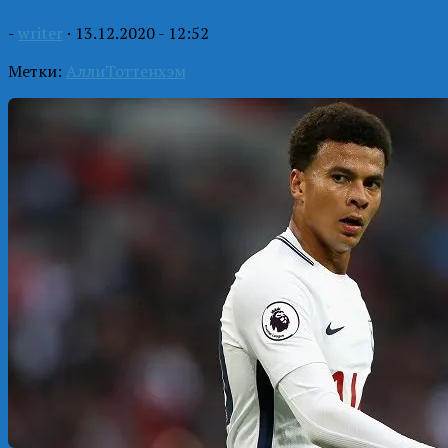
-
writer
·
13.12.2020 - 12:52
Метки:
Алли
Тоттенхэм