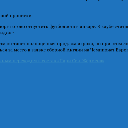
бной прописки.
р» готово отпустить футболиста в январе. В клубе счита
ондоне.
ма» станет полноценная продажа игрока, но при этом ло
ься за место в заявке сборной Англии на Чемпионат Евро
жным переходом в состав «Пари Сен-Жермена»
.