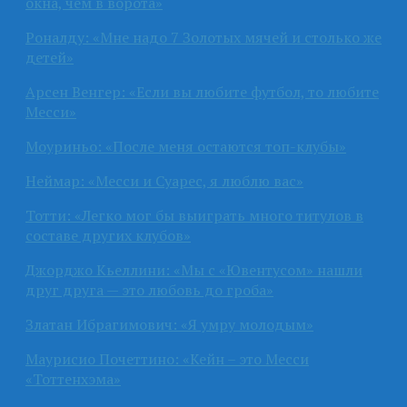
окна, чем в ворота»
Роналду: «Мне надо 7 Золотых мячей и столько же
детей»
Арсен Венгер: «Если вы любите футбол, то любите
Месси»
Моуриньо: «После меня остаются топ-клубы»
Неймар: «Месси и Суарес, я люблю вас»
Тотти: «Легко мог бы выиграть много титулов в
составе других клубов»
Джорджо Кьеллини: «Мы с «Ювентусом» нашли
друг друга — это любовь до гроба»
Златан Ибрагимович: «Я умру молодым»
Маурисио Почеттино: «Кейн – это Месси
«Тоттенхэма»