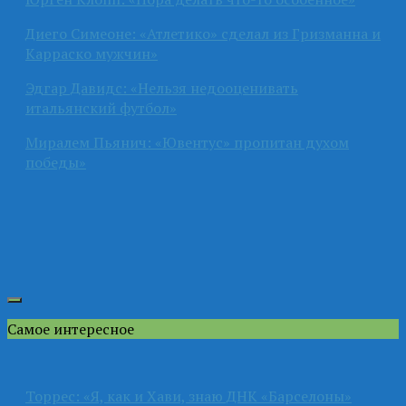
Диего Симеоне: «Атлетико» сделал из Гризманна и
Карраско мужчин»
Эдгар Давидс: «Нельзя недооценивать
итальянский футбол»
Миралем Пьянич: «Ювентус» пропитан духом
победы»
Самое интересное
Торрес: «Я, как и Хави, знаю ДНК «Барселоны»