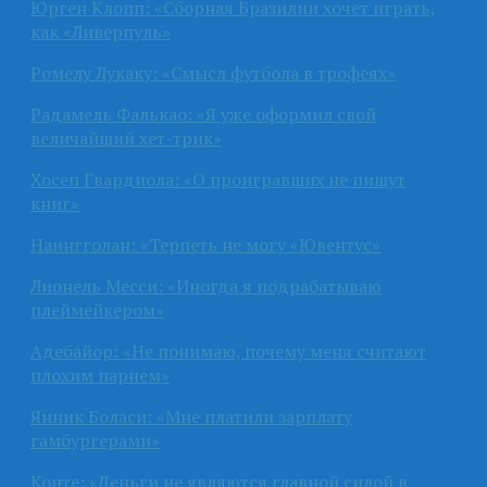
Юрген Клопп: «Сборная Бразилии хочет играть,
как «Ливерпуль»
Ромелу Лукаку: «Смысл футбола в трофеях»
Радамель Фалькао: «Я уже оформил свой
величайший хет-трик»
Хосеп Гвардиола: «О проигравших не пишут
книг»
Наингголан: «Терпеть не могу «Ювентус»
Лионель Месси: «Иногда я подрабатываю
плеймейкером»
Адебайор: «Не понимаю, почему меня считают
плохим парнем»
Янник Боласи: «Мне платили зарплату
гамбургерами»
Конте: «Деньги не являются главной силой в