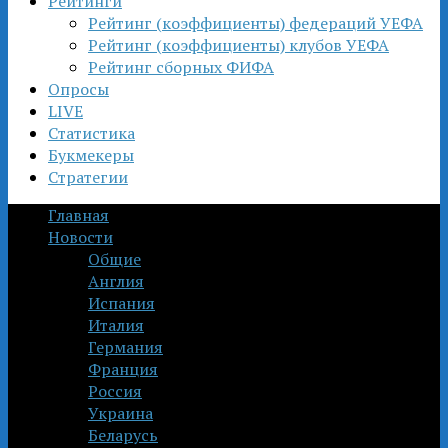
Рейтинги
Рейтинг (коэффициенты) федераций УЕФА
Рейтинг (коэффициенты) клубов УЕФА
Рейтинг сборных ФИФА
Опросы
LIVE
Статистика
Букмекеры
Стратегии
Главная
Новости
Общие
Англия
Испания
Италия
Германия
Франция
Россия
Украина
Беларусь