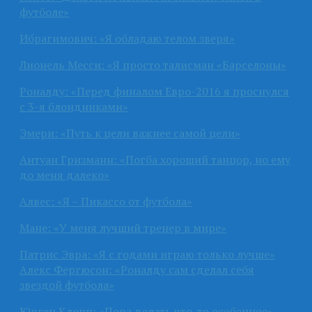
футболе»
Ибрагимович: «Я обладаю телом зверя»
Лионель Месси: «Я просто талисман «Барселоны»
Роналду: «Перед финалом Евро-2016 я проснулся
с 3-я блондинками»
Эмери: «Путь к цели важнее самой цели»
Антуан Гризманн: «Погба хороший танцор, но ему
до меня далеко»
Алвес: «Я – Пикассо от футбола»
Мане: «У меня лучший тренер в мире»
Патрис Эвра: «Я с годами играю только лучше»
Алекс Фергюсон: «Роналду сам сделал себя
звездой футбола»
Юрген Клопп: «Пора делать что-то особенное»