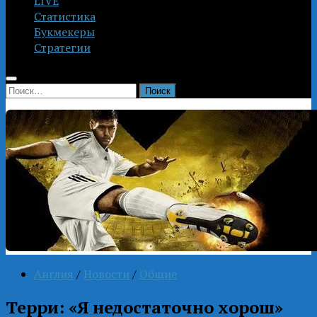
LIVE
Статистика
Букмекеры
Стратегии
Найти:
Англия
/
Новости
/
Общие
Терри: «Я недостаточно хорош»