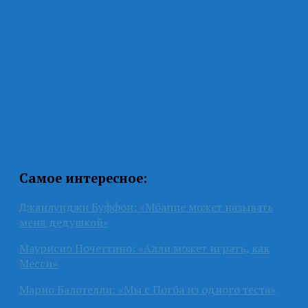
Самое интересное:
Джанлуиджи Буффон: «Мбаппе может называть
меня дедушкой»
Маурисио Почеттино: «Алли может играть, как
Месси»
Марио Балотелли: «Мы с Погба из одного теста»