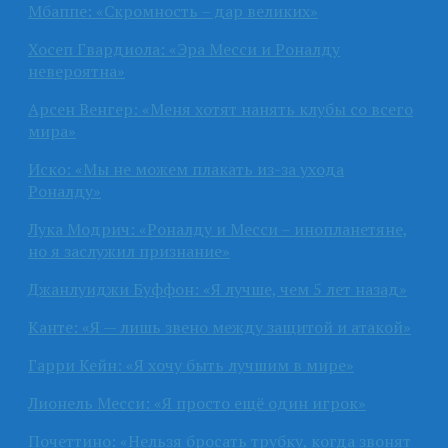
Мбаппе: «Скромность – дар великих»
Хосеп Гвардиола: «Эра Месси и Роналду
невероятна»
Арсен Венгер: «Меня хотят нанять клубы со всего
мира»
Иско: «Мы не можем плакать из-за ухода
Роналду»
Лука Модрич: «Роналду и Месси – инопланетяне,
но я заслужил признание»
Джанлуиджи Буффон: «Я лучше, чем 5 лет назад»
Канте: «Я — лишь звено между защитой и атакой»
Гарри Кейн: «Я хочу быть лучшим в мире»
Лионель Месси: «Я просто ещё один игрок»
Почеттино: «Нельзя бросать трубку, когда звонят