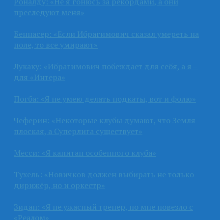
Роналду: «Не я гонюсь за рекордами, а они
преследуют меня»
Беннасер: «Если Ибрагимович сказал умереть на
поле, то все умирают»
Лукаку: «Ибрагимович побеждает для себя, а я –
для «Интера»
Погба: «Я не умею делать подкаты, вот и фолю»
Чеферин: «Некоторые клубы думают, что Земля
плоская, а Суперлига существует»
Месси: «Я капитан особенного клуба»
Тухель: «Новичков должен выбирать не только
дирижёр, но и оркестр»
Зидан: «Я не ужасный тренер, но мне повезло с
«Реалом»