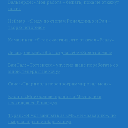
Вальверде: «Моя работа – бежать, пока не откажут
ноги»
Неймар: «Я иду по стопам Роналдиньо и Раи –
творю историю»
Камавинга: «Я так счастлив, что отказал «Реалу»
Левандовский: «Я бы отдал себе «Золотой мяч»
Ван Гал: «Тоттенхэм» упустил шанс поработать со
мной, теперь я не хочу»
Сане: «Гвардиола перепрограммировал меня»
Клопп: «Мне больше нравится Месси, но я
восхищаюсь Роналду»
Туран: «Я мог заиграть за «МЮ» и «Баварию», но
выбрал чёртову «Барселону»