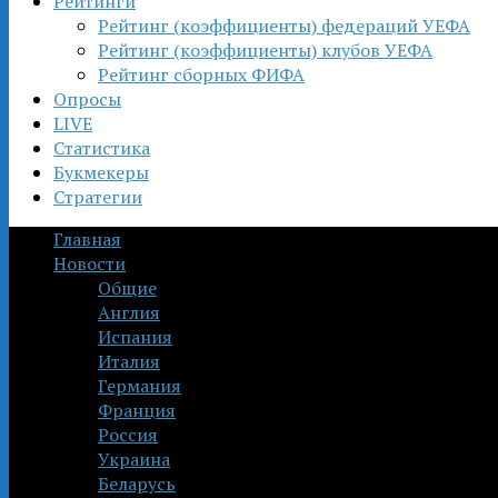
Рейтинги
Рейтинг (коэффициенты) федераций УЕФА
Рейтинг (коэффициенты) клубов УЕФА
Рейтинг сборных ФИФА
Опросы
LIVE
Статистика
Букмекеры
Стратегии
Главная
Новости
Общие
Англия
Испания
Италия
Германия
Франция
Россия
Украина
Беларусь