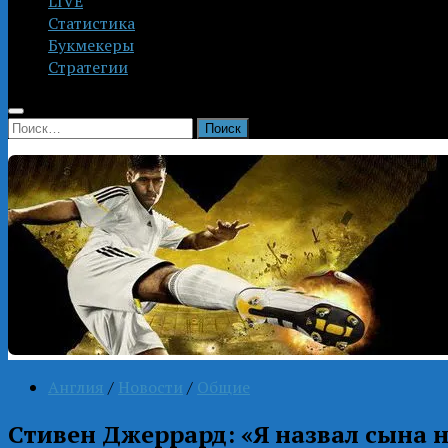
LIVE
Статистика
Букмекеры
Стратегии
Найти:
Англия
/
Новости
/
Общие
Стивен Джеррард: «Я назвал сына н