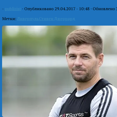
-
publizist
· Опубликовано
29.04.2017 - 10:48
· Обновлено
Метки:
Ливерпуль
Стивен Джеррард