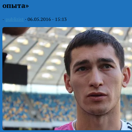
опыта»
-
publizist
·
06.05.2016 - 15:13