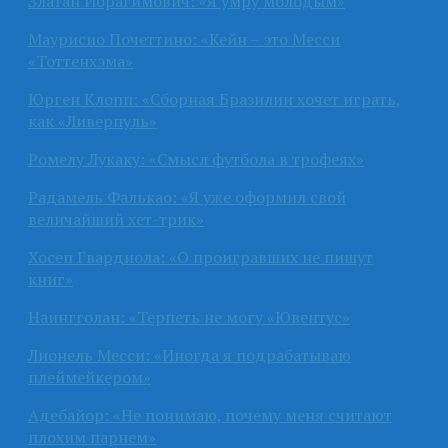
Златан Ибрагимович: «Я умру молодым»
Маурисио Почеттино: «Кейн – это Месси
«Тоттенхэма»
Юрген Клопп: «Сборная Бразилии хочет играть,
как «Ливерпуль»
Ромелу Лукаку: «Смысл футбола в трофеях»
Радамель Фалькао: «Я уже оформил свой
величайший хет-трик»
Хосеп Гвардиола: «О проигравших не пишут
книг»
Наингголан: «Терпеть не могу «Ювентус»
Лионель Месси: «Иногда я подрабатываю
плеймейкером»
Адебайор: «Не понимаю, почему меня считают
плохим парнем»