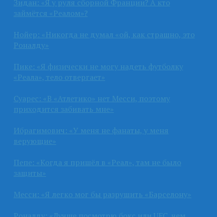
Зидан: «Я у руля сборной Франции? А кто
займётся «Реалом»?
Нойер: «Никогда не думал «ой, как страшно, это
Роналду»
Пике: «Я физически не могу надеть футболку
«Реала», тело отвергает»
Суарес: «В «Атлетико» нет Месси, поэтому
приходится забивать мне»
Ибрагимович: «У меня не фанаты, у меня
верующие»
Пепе: «Когда я пришёл в «Реал», там не было
защиты»
Месси: «Я легко мог бы разрушить «Барселону»
Роналду: «Лучше посмотрю бокс или UFC, чем