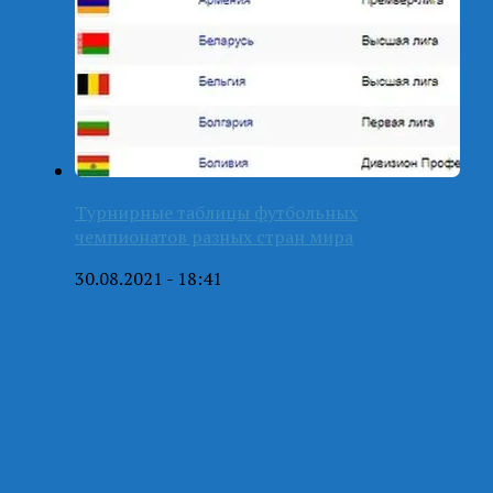
Турнирные таблицы футбольных
чемпионатов разных стран мира
30.08.2021 - 18:41