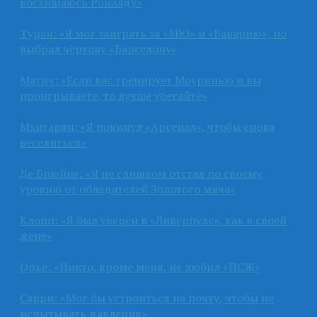
восхищаюсь Роналду»
Туран: «Я мог заиграть за «МЮ» и «Баварию», но
выбрал чёртову «Барселону»
Матич: «Если вас тренирует Моуринью и вы
проигрываете, то лучше убегайте»
Мхитарян: «Я покинул «Арсенал», чтобы снова
веселиться»
Де Брюйне: «Я не слишком отстал по своему
уровню от обладателей Золотого мяча»
Клопп: «Я был уверен в «Ливерпуле», как в своей
жене»
Орье: «Никто, кроме меня, не любил «ПСЖ»
Сарри: «Мог бы устроиться на почту, чтобы не
испытывать давления»