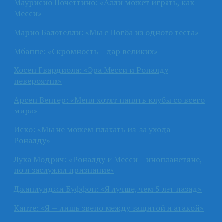
Маурисио Почеттино: «Алли может играть, как
Месси»
Марио Балотелли: «Мы с Погба из одного теста»
Мбаппе: «Скромность – дар великих»
Хосеп Гвардиола: «Эра Месси и Роналду
невероятна»
Арсен Венгер: «Меня хотят нанять клубы со всего
мира»
Иско: «Мы не можем плакать из-за ухода
Роналду»
Лука Модрич: «Роналду и Месси – инопланетяне,
но я заслужил признание»
Джанлуиджи Буффон: «Я лучше, чем 5 лет назад»
Канте: «Я — лишь звено между защитой и атакой»