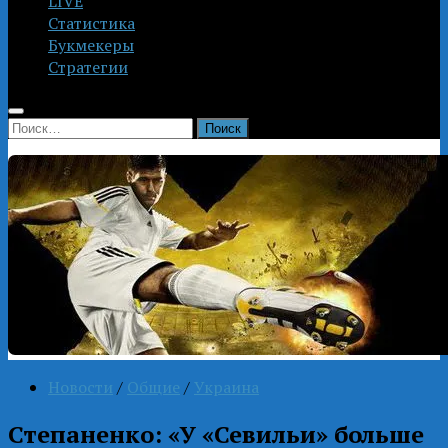
LIVE
Статистика
Букмекеры
Стратегии
Найти:
Новости
/
Общие
/
Украина
Степаненко: «У «Севильи» больше