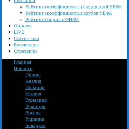
Рейтинги
Рейтинг (коэффициенты) федераций УЕФА
Рейтинг (коэффициенты) клубов УЕФА
Рейтинг сборных ФИФА
Опросы
LIVE
Статистика
Букмекеры
Стратегии
Главная
Новости
Общие
Англия
Испания
Италия
Германия
Франция
Россия
Украина
Беларусь