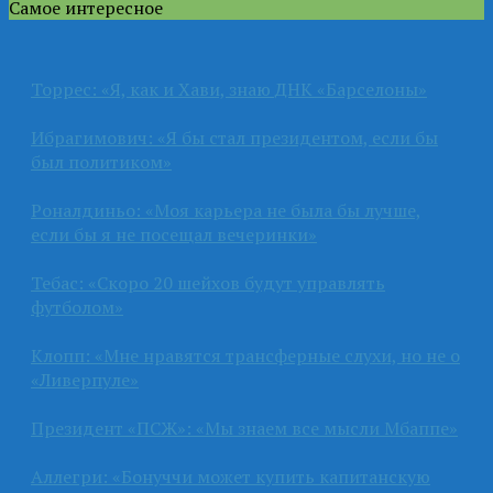
Самое интересное
Торрес: «Я, как и Хави, знаю ДНК «Барселоны»
Ибрагимович: «Я бы стал президентом, если бы
был политиком»
Роналдиньо: «Моя карьера не была бы лучше,
если бы я не посещал вечеринки»
Тебас: «Скоро 20 шейхов будут управлять
футболом»
Клопп: «Мне нравятся трансферные слухи, но не о
«Ливерпуле»
Президент «ПСЖ»: «Мы знаем все мысли Мбаппе»
Аллегри: «Бонуччи может купить капитанскую