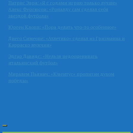
Патрис Эвра: «Я с годами играю только лучше»
Алекс Фергюсон: «Роналду сам сделал себя
звездой футбола»
Юрген Клопп: «Пора делать что-то особенное»
Диего Симеоне: «Атлетико» сделал из Гризманна и
Карраско мужчин»
Эдгар Давидс: «Нельзя недооценивать
итальянский футбол»
Миралем Пьянич: «Ювентус» пропитан духом
победы»