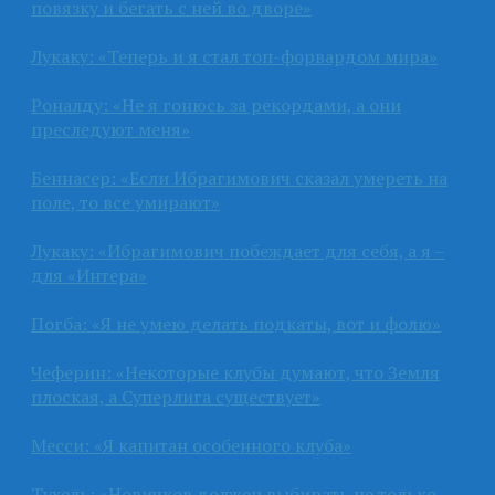
повязку и бегать с ней во дворе»
Лукаку: «Теперь и я стал топ-форвардом мира»
Роналду: «Не я гонюсь за рекордами, а они
преследуют меня»
Беннасер: «Если Ибрагимович сказал умереть на
поле, то все умирают»
Лукаку: «Ибрагимович побеждает для себя, а я –
для «Интера»
Погба: «Я не умею делать подкаты, вот и фолю»
Чеферин: «Некоторые клубы думают, что Земля
плоская, а Суперлига существует»
Месси: «Я капитан особенного клуба»
Тухель: «Новичков должен выбирать не только