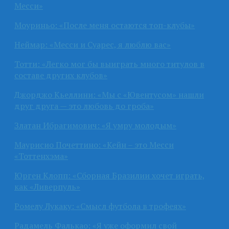
Месси»
Моуриньо: «После меня остаются топ-клубы»
Неймар: «Месси и Суарес, я люблю вас»
Тотти: «Легко мог бы выиграть много титулов в
составе других клубов»
Джорджо Кьеллини: «Мы с «Ювентусом» нашли
друг друга — это любовь до гроба»
Златан Ибрагимович: «Я умру молодым»
Маурисио Почеттино: «Кейн – это Месси
«Тоттенхэма»
Юрген Клопп: «Сборная Бразилии хочет играть,
как «Ливерпуль»
Ромелу Лукаку: «Смысл футбола в трофеях»
Радамель Фалькао: «Я уже оформил свой