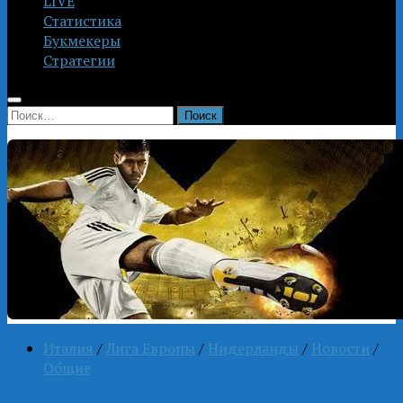
LIVE
Статистика
Букмекеры
Стратегии
Найти:
Италия
/
Лига Европы
/
Нидерланды
/
Новости
/
Общие