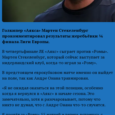
Голкипер «Аякса» Мартен Стекеленбург
прокомментировал результаты жеребьёвки ¼
финала Лиги Европы.
В четвертьфинале ЛЕ «Аякс» сыграет против «Ромы».
Мартен Стекеленбург, который сейчас выступает за
нидерландский клуб, когда-то играл за «Рому».
В предстоящем еврокубковом матче именно он выйдет
на поле, так как Андре Онана травмирован.
«Я не ожидал оказаться на этой позиции, особенно
когда я вернулся в «Аякс» в начале сезона. Это
замечательно, хотя и разочаровывает, потому что
никто не думал, что с Андре Онана что-то случится.
Я провёл за «Рому» 55 матчей и теперь встречусь с