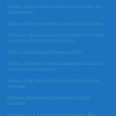
Лукаку: «Ибрагимович побеждает для себя, а я –
для «Интера»
Погба: «Я не умею делать подкаты, вот и фолю»
Чеферин: «Некоторые клубы думают, что Земля
плоская, а Суперлига существует»
Месси: «Я капитан особенного клуба»
Тухель: «Новичков должен выбирать не только
дирижёр, но и оркестр»
Зидан: «Я не ужасный тренер, но мне повезло с
«Реалом»
Неймар: «Начну покерную карьеру после
футбола»
Солскьяер — о домашних поражениях: «Нам