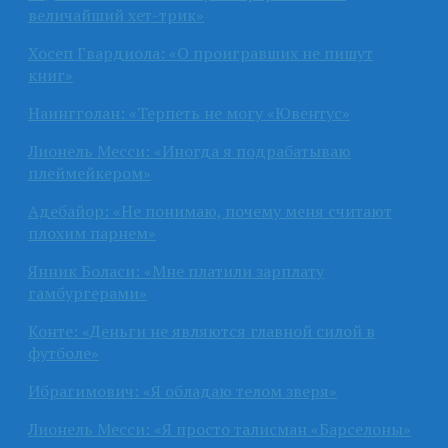
величайший хет-трик»
Хосеп Гвардиола: «О проигравших не пишут
книг»
Наингголан: «Терпеть не могу «Ювентус»
Лионель Месси: «Иногда я подрабатываю
плеймейкером»
Адебайор: «Не понимаю, почему меня считают
плохим парнем»
Янник Боласи: «Мне платили зарплату
гамбургерами»
Конте: «Деньги не являются главной силой в
футболе»
Ибрагимович: «Я обладаю телом зверя»
Лионель Месси: «Я просто талисман «Барселоны»