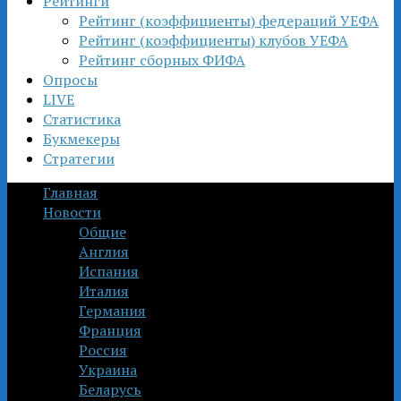
Рейтинги
Рейтинг (коэффициенты) федераций УЕФА
Рейтинг (коэффициенты) клубов УЕФА
Рейтинг сборных ФИФА
Опросы
LIVE
Статистика
Букмекеры
Стратегии
Главная
Новости
Общие
Англия
Испания
Италия
Германия
Франция
Россия
Украина
Беларусь