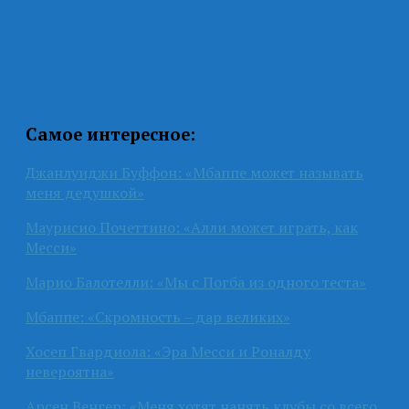
Самое интересное:
Джанлуиджи Буффон: «Мбаппе может называть
меня дедушкой»
Маурисио Почеттино: «Алли может играть, как
Месси»
Марио Балотелли: «Мы с Погба из одного теста»
Мбаппе: «Скромность – дар великих»
Хосеп Гвардиола: «Эра Месси и Роналду
невероятна»
Арсен Венгер: «Меня хотят нанять клубы со всего