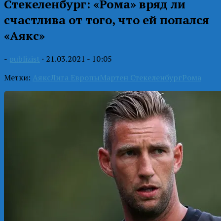
Стекеленбург: «Рома» вряд ли
счастлива от того, что ей попался
«Аякс»
-
publizist
·
21.03.2021 - 10:05
Метки:
Аякс
Лига Европы
Мартен Стекеленбург
Рома