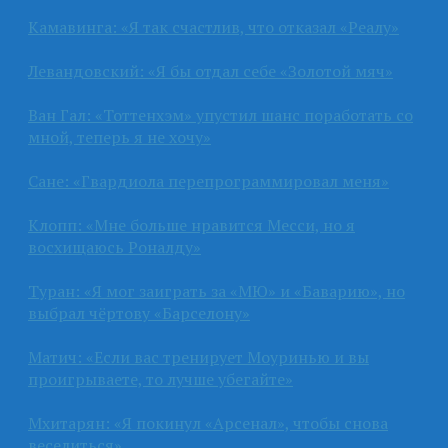
Камавинга: «Я так счастлив, что отказал «Реалу»
Левандовский: «Я бы отдал себе «Золотой мяч»
Ван Гал: «Тоттенхэм» упустил шанс поработать со
мной, теперь я не хочу»
Сане: «Гвардиола перепрограммировал меня»
Клопп: «Мне больше нравится Месси, но я
восхищаюсь Роналду»
Туран: «Я мог заиграть за «МЮ» и «Баварию», но
выбрал чёртову «Барселону»
Матич: «Если вас тренирует Моуринью и вы
проигрываете, то лучше убегайте»
Мхитарян: «Я покинул «Арсенал», чтобы снова
веселиться»