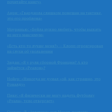
почитайте книгу»
Анри: «Гвардиола слишком помешан на тактике,
это его проблема»
Моуринью: «Бейла нужно любить, чтобы выжать
из него максимум»
«Есть кто-то лучше меня?» — Клопп отреагировал
на слухи об увольнении
Зидан: «Я у руля сборной Франции? А кто
займётся «Реалом»?
Нойер: «Никогда не думал «ой, как страшно, это
Роналду»
Пике: «Я физически не могу надеть футболку
«Реала», тело отвергает»
Суарес: «В «Атлетико» нет Месси, поэтому