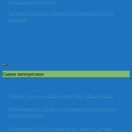
итальянский футбол»
Миралем Пьянич: «Ювентус» пропитан духом
победы»
Самое интересное
Торрес: «Я, как и Хави, знаю ДНК «Барселоны»
Ибрагимович: «Я бы стал президентом, если бы
был политиком»
Роналдиньо: «Моя карьера не была бы лучше,