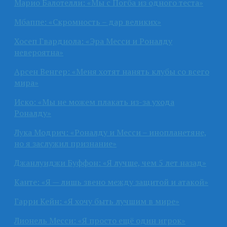
Марио Балотелли: «Мы с Погба из одного теста»
Мбаппе: «Скромность – дар великих»
Хосеп Гвардиола: «Эра Месси и Роналду
невероятна»
Арсен Венгер: «Меня хотят нанять клубы со всего
мира»
Иско: «Мы не можем плакать из-за ухода
Роналду»
Лука Модрич: «Роналду и Месси – инопланетяне,
но я заслужил признание»
Джанлуиджи Буффон: «Я лучше, чем 5 лет назад»
Канте: «Я — лишь звено между защитой и атакой»
Гарри Кейн: «Я хочу быть лучшим в мире»
Лионель Месси: «Я просто ещё один игрок»