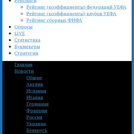
Рейтинги
Рейтинг (коэффициенты) федераций УЕФА
Рейтинг (коэффициенты) клубов УЕФА
Рейтинг сборных ФИФА
Опросы
LIVE
Статистика
Букмекеры
Стратегии
Главная
Новости
Общие
Англия
Испания
Италия
Германия
Франция
Россия
Украина
Беларусь