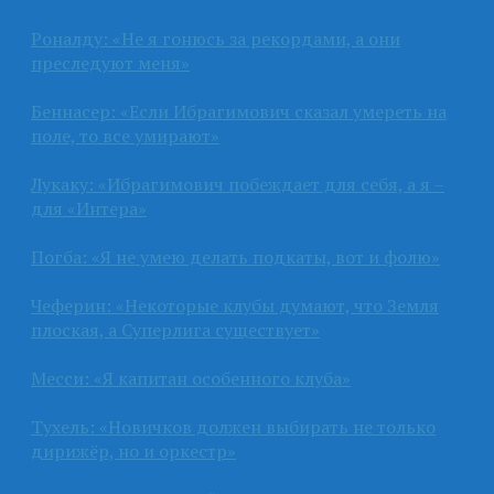
Роналду: «Не я гонюсь за рекордами, а они
преследуют меня»
Беннасер: «Если Ибрагимович сказал умереть на
поле, то все умирают»
Лукаку: «Ибрагимович побеждает для себя, а я –
для «Интера»
Погба: «Я не умею делать подкаты, вот и фолю»
Чеферин: «Некоторые клубы думают, что Земля
плоская, а Суперлига существует»
Месси: «Я капитан особенного клуба»
Тухель: «Новичков должен выбирать не только
дирижёр, но и оркестр»