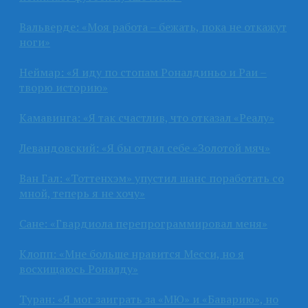
Вальверде: «Моя работа – бежать, пока не откажут
ноги»
Неймар: «Я иду по стопам Роналдиньо и Раи –
творю историю»
Камавинга: «Я так счастлив, что отказал «Реалу»
Левандовский: «Я бы отдал себе «Золотой мяч»
Ван Гал: «Тоттенхэм» упустил шанс поработать со
мной, теперь я не хочу»
Сане: «Гвардиола перепрограммировал меня»
Клопп: «Мне больше нравится Месси, но я
восхищаюсь Роналду»
Туран: «Я мог заиграть за «МЮ» и «Баварию», но