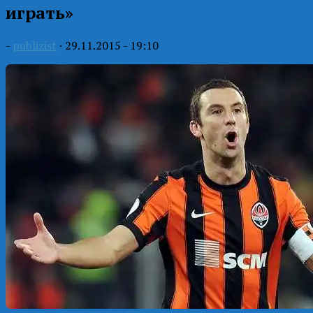
играть»
-
publizist
·
29.11.2015 - 19:10