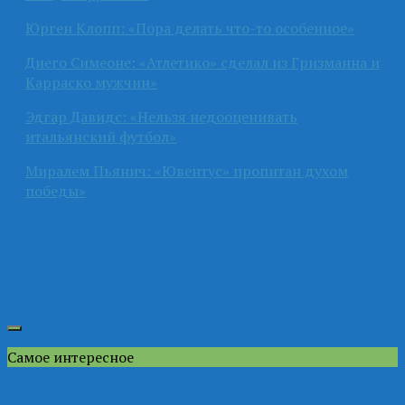
Юрген Клопп: «Пора делать что-то особенное»
Диего Симеоне: «Атлетико» сделал из Гризманна и
Карраско мужчин»
Эдгар Давидс: «Нельзя недооценивать
итальянский футбол»
Миралем Пьянич: «Ювентус» пропитан духом
победы»
Самое интересное