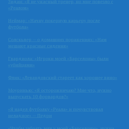
Зидан: «Я не ужасный тренер, но мне повезло с
«Реалом»
Неймар: «Начну покерную карьеру после
футбола»
Солскьяер — о домашних поражениях: «Нам
мешают красные сидения»
Гвардиола: «Игроки моей «Барселоны» были
«убийцами»
Флик: «Левандовский стареет как хорошее вино»
Моуринью: «Я осторожничаю? Мне что, нужно
выпускать 10 форвардов?»
«Я надел футболку «Реала» и почувствовал
неладное» — Педри
«Чтобы забрать мяч у моей «Барселоны», нужна