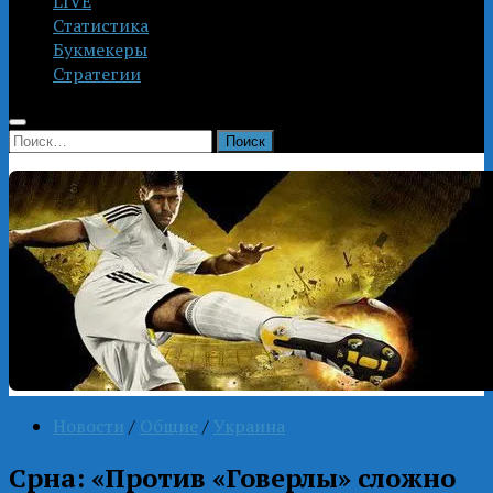
LIVE
Статистика
Букмекеры
Стратегии
Найти:
Новости
/
Общие
/
Украина
Срна: «Против «Говерлы» сложно