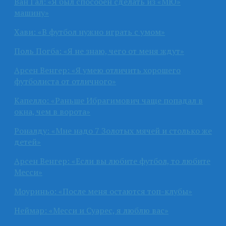
Ван Гал: «Я был способен сделать из «МЮ»
машину»
Хави: «В футбол нужно играть с умом»
Поль Погба: «Я не знаю, чего от меня ждут»
Арсен Венгер: «Я умею отличить хорошего
футболиста от отличного»
Капелло: «Раньше Ибрагимович чаще попадал в
окна, чем в ворота»
Роналду: «Мне надо 7 Золотых мячей и столько же
детей»
Арсен Венгер: «Если вы любите футбол, то любите
Месси»
Моуриньо: «После меня остаются топ-клубы»
Неймар: «Месси и Суарес, я люблю вас»