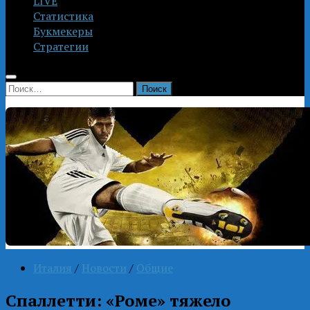
LIVE
Статистика
Букмекеры
Стратегии
Найти:
Италия
/
Новости
/
Общие
Спаллетти: «Роме» тяжело