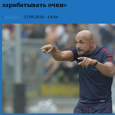
зарабатывать очки»
-
publizist
·
17.09.2016 - 14:44