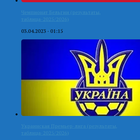
Чемпионат Бельгии (результаты,
таблица-2025/2026)
03.04.2023 - 01:15
Украинская Премьер-лига (результаты,
таблица-2025/2026)