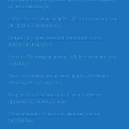
из него максимум»
«Есть кто-то лучше меня?» — Клопп отреагировал
на слухи об увольнении
Зидан: «Я у руля сборной Франции? А кто
займётся «Реалом»?
Нойер: «Никогда не думал «ой, как страшно, это
Роналду»
Пике: «Я физически не могу надеть футболку
«Реала», тело отвергает»
Суарес: «В «Атлетико» нет Месси, поэтому
приходится забивать мне»
Ибрагимович: «У меня не фанаты, у меня
верующие»