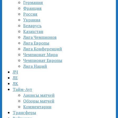
Германия
Франция
Россия
Украина
Беларусь
Казахстан
Лига Чемпионов
Лига Европы
Лига Конференций
Чемпионат Мира
Чемпионат Европы
Лига Наций
ЛЧ
ЛЕ
ЛК
Тайм-Аут
Анонсы матчей
Обзоры матчей
Комментарии
Трансферы