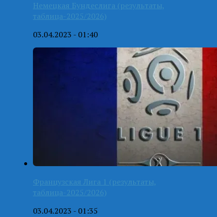
Немецкая Бундеслига (результаты,
таблица-2025/2026)
03.04.2023 - 01:40
Французская Лига 1 (результаты,
таблица-2025/2026)
03.04.2023 - 01:35