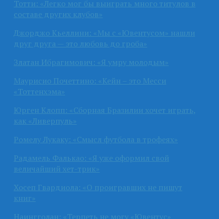
Тотти: «Легко мог бы выиграть много титулов в
составе других клубов»
Джорджо Кьеллини: «Мы с «Ювентусом» нашли
друг друга — это любовь до гроба»
Златан Ибрагимович: «Я умру молодым»
Маурисио Почеттино: «Кейн – это Месси
«Тоттенхэма»
Юрген Клопп: «Сборная Бразилии хочет играть,
как «Ливерпуль»
Ромелу Лукаку: «Смысл футбола в трофеях»
Радамель Фалькао: «Я уже оформил свой
величайший хет-трик»
Хосеп Гвардиола: «О проигравших не пишут
книг»
Наингголан: «Терпеть не могу «Ювентус»