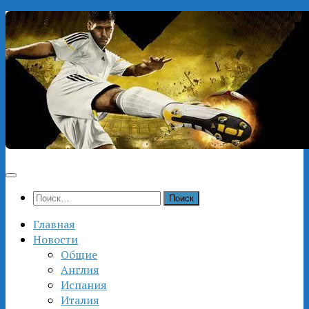
Перейти
к
содержимому
Найти:
Главная
Новости
Общие
Англия
Испания
Италия