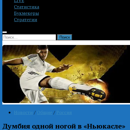
LIVE
Статистика
Букмекеры
Стратегии
Найти:
Новости
/
Общие
/
Россия
Думбия одной ногой в «Ньюкасле»