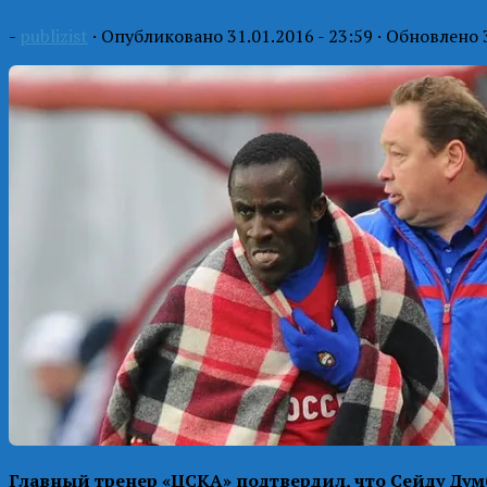
-
publizist
· Опубликовано
31.01.2016 - 23:59
· Обновлено
Главный тренер «ЦСКА» подтвердил, что Сейду Думб