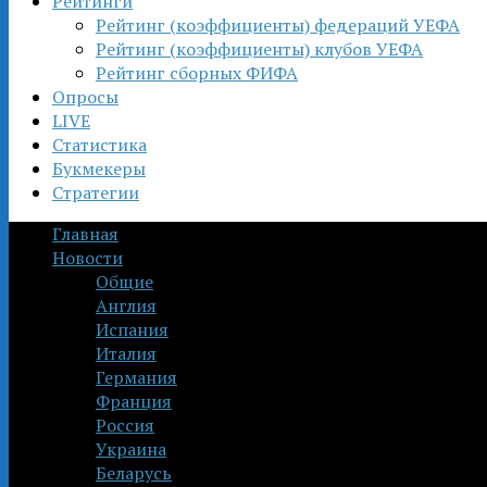
Рейтинги
Рейтинг (коэффициенты) федераций УЕФА
Рейтинг (коэффициенты) клубов УЕФА
Рейтинг сборных ФИФА
Опросы
LIVE
Статистика
Букмекеры
Стратегии
Главная
Новости
Общие
Англия
Испания
Италия
Германия
Франция
Россия
Украина
Беларусь