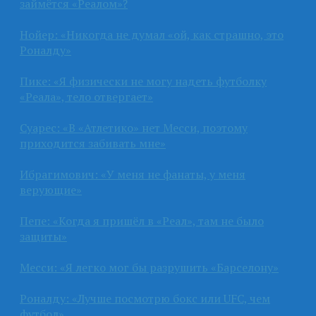
займётся «Реалом»?
Нойер: «Никогда не думал «ой, как страшно, это
Роналду»
Пике: «Я физически не могу надеть футболку
«Реала», тело отвергает»
Суарес: «В «Атлетико» нет Месси, поэтому
приходится забивать мне»
Ибрагимович: «У меня не фанаты, у меня
верующие»
Пепе: «Когда я пришёл в «Реал», там не было
защиты»
Месси: «Я легко мог бы разрушить «Барселону»
Роналду: «Лучше посмотрю бокс или UFC, чем
футбол»