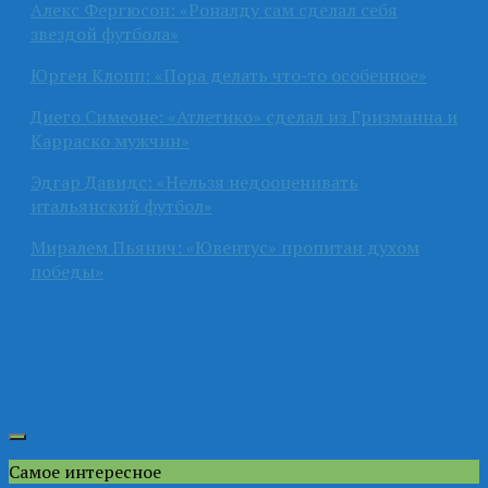
Алекс Фергюсон: «Роналду сам сделал себя
звездой футбола»
Юрген Клопп: «Пора делать что-то особенное»
Диего Симеоне: «Атлетико» сделал из Гризманна и
Карраско мужчин»
Эдгар Давидс: «Нельзя недооценивать
итальянский футбол»
Миралем Пьянич: «Ювентус» пропитан духом
победы»
Самое интересное