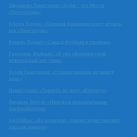
Маурисио Почеттино: «Кейн – это Месси
«Тоттенхэма»
Юрген Клопп: «Сборная Бразилии хочет играть,
как «Ливерпуль»
Ромелу Лукаку: «Смысл футбола в трофеях»
Радамель Фалькао: «Я уже оформил свой
величайший хет-трик»
Хосеп Гвардиола: «О проигравших не пишут
книг»
Наингголан: «Терпеть не могу «Ювентус»
Лионель Месси: «Иногда я подрабатываю
плеймейкером»
Адебайор: «Не понимаю, почему меня считают
плохим парнем»