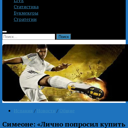
LIVE
Статистика
Букмекеры
Стратегии
Найти:
Испания
/
Новости
/
Общие
Симеоне: «Лично попросил купить