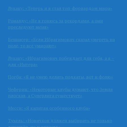
Лукаку: «Теперь и я стал топ-форвардом мира»
Роналду: «Не я гонюсь за рекордами, а они
преследуют меня»
Беннасер: «Если Ибрагимович сказал умереть на
поле, то все умирают»
Лукаку: «Ибрагимович побеждает для себя, а я –
для «Интера»
Погба: «Я не умею делать подкаты, вот и фолю»
Чеферин: «Некоторые клубы думают, что Земля
плоская, а Суперлига существует»
Месси: «Я капитан особенного клуба»
Тухель: «Новичков должен выбирать не только
дирижёр, но и оркестр»