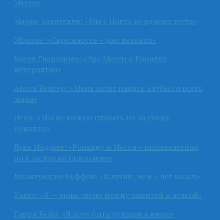
Месси»
Марио Балотелли: «Мы с Погба из одного теста»
Мбаппе: «Скромность – дар великих»
Хосеп Гвардиола: «Эра Месси и Роналду
невероятна»
Арсен Венгер: «Меня хотят нанять клубы со всего
мира»
Иско: «Мы не можем плакать из-за ухода
Роналду»
Лука Модрич: «Роналду и Месси – инопланетяне,
но я заслужил признание»
Джанлуиджи Буффон: «Я лучше, чем 5 лет назад»
Канте: «Я — лишь звено между защитой и атакой»
Гарри Кейн: «Я хочу быть лучшим в мире»