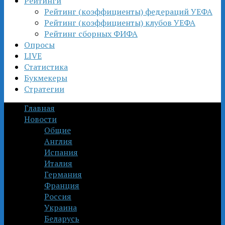
Рейтинги
Рейтинг (коэффициенты) федераций УЕФА
Рейтинг (коэффициенты) клубов УЕФА
Рейтинг сборных ФИФА
Опросы
LIVE
Статистика
Букмекеры
Стратегии
Главная
Новости
Общие
Англия
Испания
Италия
Германия
Франция
Россия
Украина
Беларусь