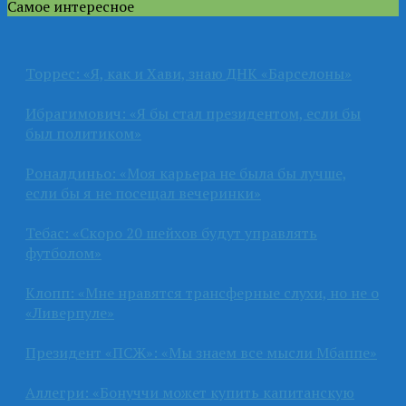
Самое интересное
Торрес: «Я, как и Хави, знаю ДНК «Барселоны»
Ибрагимович: «Я бы стал президентом, если бы
был политиком»
Роналдиньо: «Моя карьера не была бы лучше,
если бы я не посещал вечеринки»
Тебас: «Скоро 20 шейхов будут управлять
футболом»
Клопп: «Мне нравятся трансферные слухи, но не о
«Ливерпуле»
Президент «ПСЖ»: «Мы знаем все мысли Мбаппе»
Аллегри: «Бонуччи может купить капитанскую