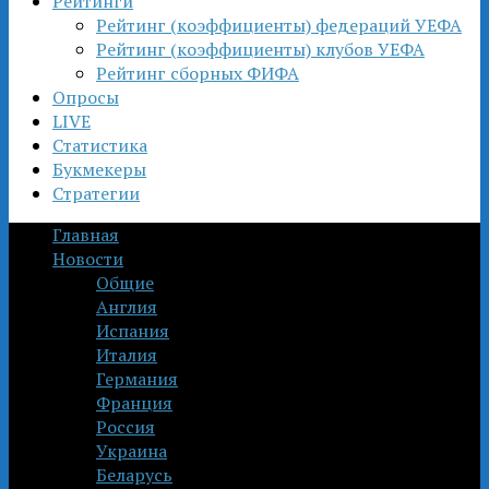
Рейтинги
Рейтинг (коэффициенты) федераций УЕФА
Рейтинг (коэффициенты) клубов УЕФА
Рейтинг сборных ФИФА
Опросы
LIVE
Статистика
Букмекеры
Стратегии
Главная
Новости
Общие
Англия
Испания
Италия
Германия
Франция
Россия
Украина
Беларусь