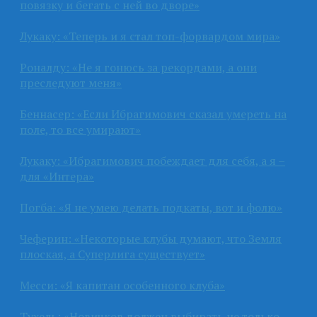
повязку и бегать с ней во дворе»
Лукаку: «Теперь и я стал топ-форвардом мира»
Роналду: «Не я гонюсь за рекордами, а они
преследуют меня»
Беннасер: «Если Ибрагимович сказал умереть на
поле, то все умирают»
Лукаку: «Ибрагимович побеждает для себя, а я –
для «Интера»
Погба: «Я не умею делать подкаты, вот и фолю»
Чеферин: «Некоторые клубы думают, что Земля
плоская, а Суперлига существует»
Месси: «Я капитан особенного клуба»
Тухель: «Новичков должен выбирать не только