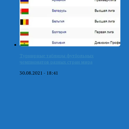
Турнирные таблицы футбольных
чемпионатов разных стран мира
30.08.2021 - 18:41