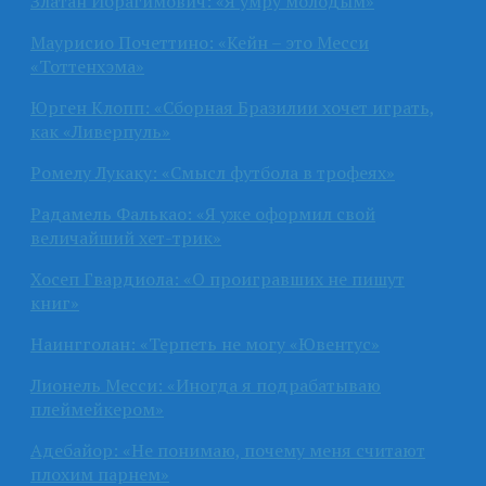
Златан Ибрагимович: «Я умру молодым»
Маурисио Почеттино: «Кейн – это Месси
«Тоттенхэма»
Юрген Клопп: «Сборная Бразилии хочет играть,
как «Ливерпуль»
Ромелу Лукаку: «Смысл футбола в трофеях»
Радамель Фалькао: «Я уже оформил свой
величайший хет-трик»
Хосеп Гвардиола: «О проигравших не пишут
книг»
Наингголан: «Терпеть не могу «Ювентус»
Лионель Месси: «Иногда я подрабатываю
плеймейкером»
Адебайор: «Не понимаю, почему меня считают
плохим парнем»