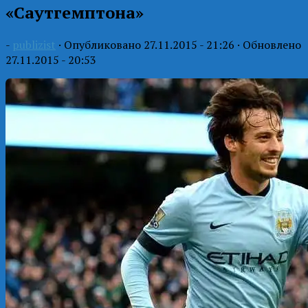
«Саутгемптона»
-
publizist
· Опубликовано
27.11.2015 - 21:26
· Обновлено
27.11.2015 - 20:53