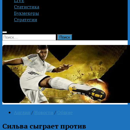
LIVE
Статистика
Букмекеры
Стратегии
Найти:
Англия
/
Новости
/
Общие
Сильва сыграет против