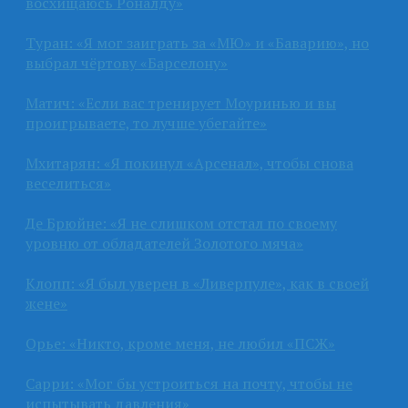
восхищаюсь Роналду»
Туран: «Я мог заиграть за «МЮ» и «Баварию», но
выбрал чёртову «Барселону»
Матич: «Если вас тренирует Моуринью и вы
проигрываете, то лучше убегайте»
Мхитарян: «Я покинул «Арсенал», чтобы снова
веселиться»
Де Брюйне: «Я не слишком отстал по своему
уровню от обладателей Золотого мяча»
Клопп: «Я был уверен в «Ливерпуле», как в своей
жене»
Орье: «Никто, кроме меня, не любил «ПСЖ»
Сарри: «Мог бы устроиться на почту, чтобы не
испытывать давления»