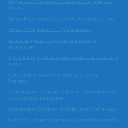
Маурисио Почеттино: «Алли может играть, как
Месси»
Марио Балотелли: «Мы с Погба из одного теста»
Мбаппе: «Скромность – дар великих»
Хосеп Гвардиола: «Эра Месси и Роналду
невероятна»
Арсен Венгер: «Меня хотят нанять клубы со всего
мира»
Иско: «Мы не можем плакать из-за ухода
Роналду»
Лука Модрич: «Роналду и Месси – инопланетяне,
но я заслужил признание»
Джанлуиджи Буффон: «Я лучше, чем 5 лет назад»
Канте: «Я — лишь звено между защитой и атакой»