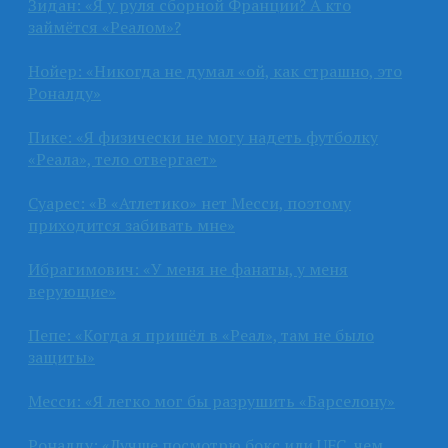
Зидан: «Я у руля сборной Франции? А кто
займётся «Реалом»?
Нойер: «Никогда не думал «ой, как страшно, это
Роналду»
Пике: «Я физически не могу надеть футболку
«Реала», тело отвергает»
Суарес: «В «Атлетико» нет Месси, поэтому
приходится забивать мне»
Ибрагимович: «У меня не фанаты, у меня
верующие»
Пепе: «Когда я пришёл в «Реал», там не было
защиты»
Месси: «Я легко мог бы разрушить «Барселону»
Роналду: «Лучше посмотрю бокс или UFC, чем