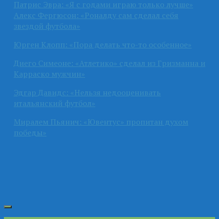
Патрис Эвра: «Я с годами играю только лучше»
Алекс Фергюсон: «Роналду сам сделал себя
звездой футбола»
Юрген Клопп: «Пора делать что-то особенное»
Диего Симеоне: «Атлетико» сделал из Гризманна и
Карраско мужчин»
Эдгар Давидс: «Нельзя недооценивать
итальянский футбол»
Миралем Пьянич: «Ювентус» пропитан духом
победы»