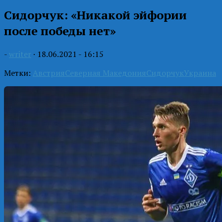
Сидорчук: «Никакой эйфории
после победы нет»
-
writer
·
18.06.2021 - 16:15
Метки:
Австрия
Северная Македония
Сидорчук
Украина