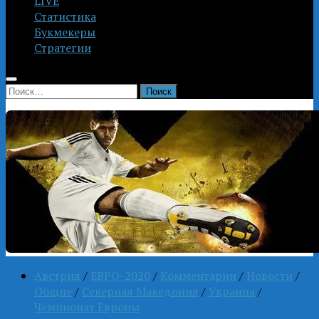
LIVE
Статистика
Букмекеры
Стратегии
Найти:
Австрия
/
ЕВРО-2020
/
Комментарии
/
Новости
/
Общие
/
Северная Македония
/
Украина
/
Чемпионат Европы