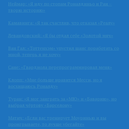
Неймар: «Я иду по стопам Роналдиньо и Раи –
творю историю»
Камавинга: «Я так счастлив, что отказал «Реалу»
Левандовский: «Я бы отдал себе «Золотой мяч»
Ван Гал: «Тоттенхэм» упустил шанс поработать со
мной, теперь я не хочу»
Сане: «Гвардиола перепрограммировал меня»
Клопп: «Мне больше нравится Месси, но я
восхищаюсь Роналду»
Туран: «Я мог заиграть за «МЮ» и «Баварию», но
выбрал чёртову «Барселону»
Матич: «Если вас тренирует Моуринью и вы
проигрываете, то лучше убегайте»