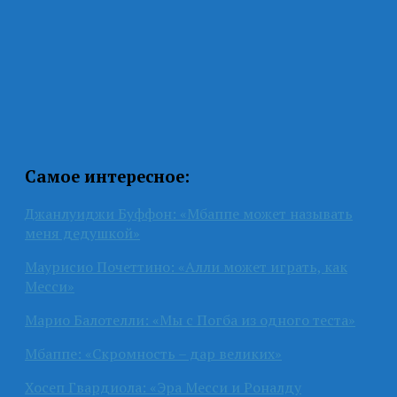
Самое интересное:
Джанлуиджи Буффон: «Мбаппе может называть
меня дедушкой»
Маурисио Почеттино: «Алли может играть, как
Месси»
Марио Балотелли: «Мы с Погба из одного теста»
Мбаппе: «Скромность – дар великих»
Хосеп Гвардиола: «Эра Месси и Роналду