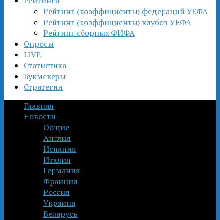
Рейтинги
Рейтинг (коэффициенты) федераций УЕФА
Рейтинг (коэффициенты) клубов УЕФА
Рейтинг сборных ФИФА
Опросы
LIVE
Статистика
Букмекеры
Стратегии
Главная
Новости
Общие
Англия
Испания
Италия
Германия
Франция
Россия
Украина
Беларусь