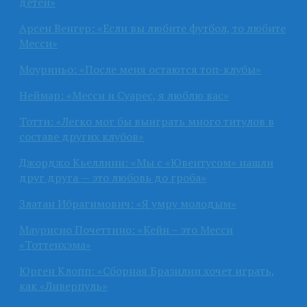
детей»
Арсен Венгер: «Если вы любите футбол, то любите
Месси»
Моуриньо: «После меня остаются топ-клубы»
Неймар: «Месси и Суарес, я люблю вас»
Тотти: «Легко мог бы выиграть много титулов в
составе других клубов»
Джорджо Кьеллини: «Мы с «Ювентусом» нашли
друг друга — это любовь до гроба»
Златан Ибрагимович: «Я умру молодым»
Маурисио Почеттино: «Кейн – это Месси
«Тоттенхэма»
Юрген Клопп: «Сборная Бразилии хочет играть,
как «Ливерпуль»