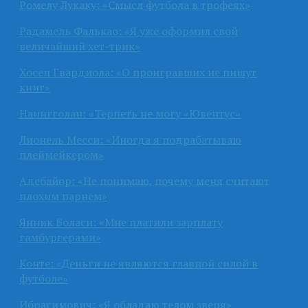
Ромелу Лукаку: «Смысл футбола в трофеях»
Радамель Фалькао: «Я уже оформил свой
величайший хет-трик»
Хосеп Гвардиола: «О проигравших не пишут
книг»
Наингголан: «Терпеть не могу «Ювентус»
Лионель Месси: «Иногда я подрабатываю
плеймейкером»
Адебайор: «Не понимаю, почему меня считают
плохим парнем»
Янник Боласи: «Мне платили зарплату
гамбургерами»
Конте: «Деньги не являются главной силой в
футболе»
Ибрагимович: «Я обладаю телом зверя»