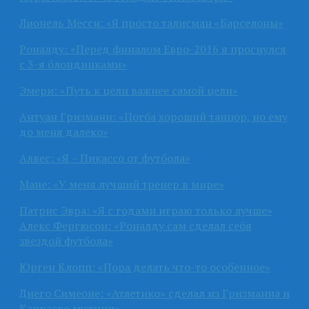
Лионель Месси: «Я просто талисман «Барселоны»
Роналду: «Перед финалом Евро-2016 я проснулся
с 3-я блондинками»
Эмери: «Путь к цели важнее самой цели»
Антуан Гризманн: «Погба хороший танцор, но ему
до меня далеко»
Алвес: «Я – Пикассо от футбола»
Мане: «У меня лучший тренер в мире»
Патрис Эвра: «Я с годами играю только лучше»
Алекс Фергюсон: «Роналду сам сделал себя
звездой футбола»
Юрген Клопп: «Пора делать что-то особенное»
Диего Симеоне: «Атлетико» сделал из Гризманна и
Карраско мужчин»