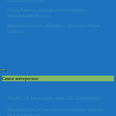
Эдгар Давидс: «Нельзя недооценивать
итальянский футбол»
Миралем Пьянич: «Ювентус» пропитан духом
победы»
Самое интересное
Торрес: «Я, как и Хави, знаю ДНК «Барселоны»
Ибрагимович: «Я бы стал президентом, если бы
был политиком»