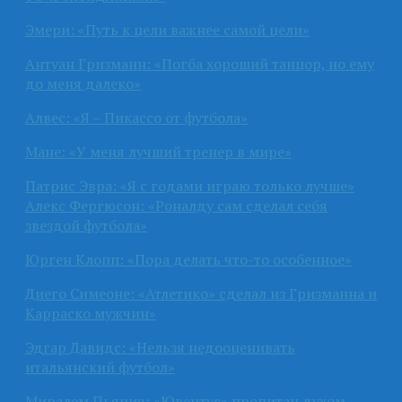
Эмери: «Путь к цели важнее самой цели»
Антуан Гризманн: «Погба хороший танцор, но ему
до меня далеко»
Алвес: «Я – Пикассо от футбола»
Мане: «У меня лучший тренер в мире»
Патрис Эвра: «Я с годами играю только лучше»
Алекс Фергюсон: «Роналду сам сделал себя
звездой футбола»
Юрген Клопп: «Пора делать что-то особенное»
Диего Симеоне: «Атлетико» сделал из Гризманна и
Карраско мужчин»
Эдгар Давидс: «Нельзя недооценивать
итальянский футбол»
Миралем Пьянич: «Ювентус» пропитан духом