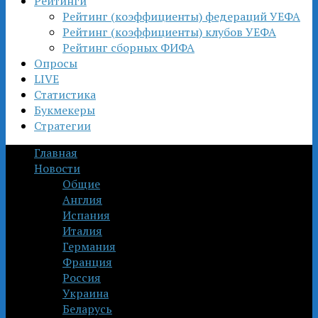
Рейтинги
Рейтинг (коэффициенты) федераций УЕФА
Рейтинг (коэффициенты) клубов УЕФА
Рейтинг сборных ФИФА
Опросы
LIVE
Статистика
Букмекеры
Стратегии
Главная
Новости
Общие
Англия
Испания
Италия
Германия
Франция
Россия
Украина
Беларусь