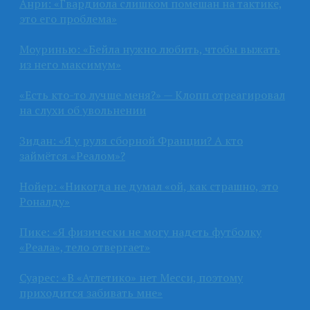
Анри: «Гвардиола слишком помешан на тактике,
это его проблема»
Моуринью: «Бейла нужно любить, чтобы выжать
из него максимум»
«Есть кто-то лучше меня?» — Клопп отреагировал
на слухи об увольнении
Зидан: «Я у руля сборной Франции? А кто
займётся «Реалом»?
Нойер: «Никогда не думал «ой, как страшно, это
Роналду»
Пике: «Я физически не могу надеть футболку
«Реала», тело отвергает»
Суарес: «В «Атлетико» нет Месси, поэтому
приходится забивать мне»