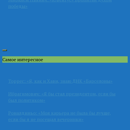
победы»
Самое интересное
Торрес: «Я, как и Хави, знаю ДНК «Барселоны»
Ибрагимович: «Я бы стал президентом, если бы
был политиком»
Роналдиньо: «Моя карьера не была бы лучше,
если бы я не посещал вечеринки»