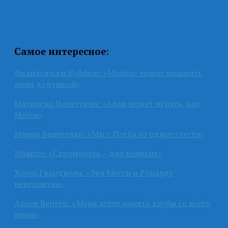
Самое интересное:
Джанлуиджи Буффон: «Мбаппе может называть
меня дедушкой»
Маурисио Почеттино: «Алли может играть, как
Месси»
Марио Балотелли: «Мы с Погба из одного теста»
Мбаппе: «Скромность – дар великих»
Хосеп Гвардиола: «Эра Месси и Роналду
невероятна»
Арсен Венгер: «Меня хотят нанять клубы со всего
мира»