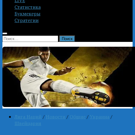
LIVE
Статистика
Букмекеры
Стратегии
Найти:
Лига Наций
/
Новости
/
Общие
/
Украина
/
Швейцария