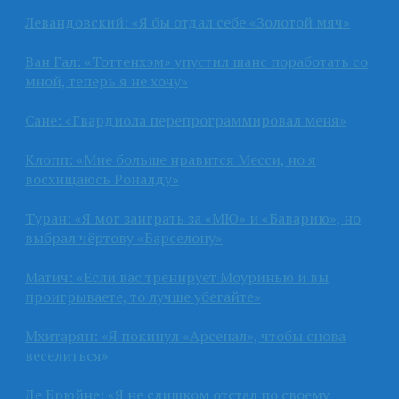
Левандовский: «Я бы отдал себе «Золотой мяч»
Ван Гал: «Тоттенхэм» упустил шанс поработать со
мной, теперь я не хочу»
Сане: «Гвардиола перепрограммировал меня»
Клопп: «Мне больше нравится Месси, но я
восхищаюсь Роналду»
Туран: «Я мог заиграть за «МЮ» и «Баварию», но
выбрал чёртову «Барселону»
Матич: «Если вас тренирует Моуринью и вы
проигрываете, то лучше убегайте»
Мхитарян: «Я покинул «Арсенал», чтобы снова
веселиться»
Де Брюйне: «Я не слишком отстал по своему