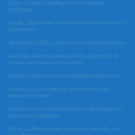
Тебас: «Скоро 20 шейхов будут управлять
футболом»
Клопп: «Мне нравятся трансферные слухи, но не о
«Ливерпуле»
Президент «ПСЖ»: «Мы знаем все мысли Мбаппе»
Аллегри: «Бонуччи может купить капитанскую
повязку и бегать с ней во дворе»
Лукаку: «Теперь и я стал топ-форвардом мира»
Роналду: «Не я гонюсь за рекордами, а они
преследуют меня»
Беннасер: «Если Ибрагимович сказал умереть на
поле, то все умирают»
Лукаку: «Ибрагимович побеждает для себя, а я –
для «Интера»