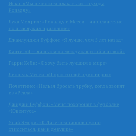
Иско: «Мы не можем плакать из-за ухода
Роналду»
Лука Модрич: «Роналду и Месси – инопланетяне,
но я заслужил признание»
Джанлуиджи Буффон: «Я лучше, чем 5 лет назад»
Канте: «Я — лишь звено между защитой и атакой»
Гарри Кейн: «Я хочу быть лучшим в мире»
Лионель Месси: «Я просто ещё один игрок»
Почеттино: «Нельзя бросать трубку, когда звонят
из «Реала»
Джиджи Буффон: «Меня похоронят в футболке
«Ювентуса»
Унай Эмери: «К Лиге чемпионов нужно
относиться, как к девушке»