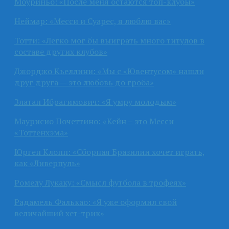
Моуриньо: «После меня остаются топ-клубы»
Неймар: «Месси и Суарес, я люблю вас»
Тотти: «Легко мог бы выиграть много титулов в
составе других клубов»
Джорджо Кьеллини: «Мы с «Ювентусом» нашли
друг друга — это любовь до гроба»
Златан Ибрагимович: «Я умру молодым»
Маурисио Почеттино: «Кейн – это Месси
«Тоттенхэма»
Юрген Клопп: «Сборная Бразилии хочет играть,
как «Ливерпуль»
Ромелу Лукаку: «Смысл футбола в трофеях»
Радамель Фалькао: «Я уже оформил свой
величайший хет-трик»