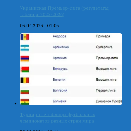
Украинская Премьер-лига (результаты,
таблица-2025/2026)
03.04.2023 - 01:05
Турнирные таблицы футбольных
чемпионатов разных стран мира