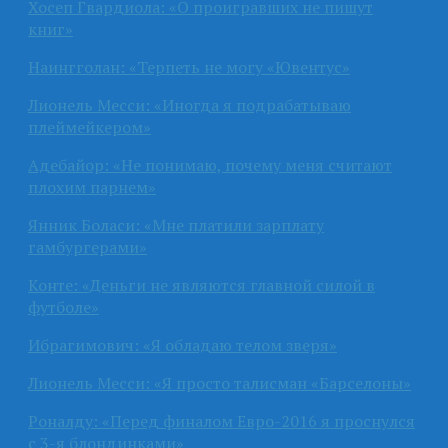
Хосеп Гвардиола: «О проигравших не пишут
книг»
Наингголан: «Терпеть не могу «Ювентус»
Лионель Месси: «Иногда я подрабатываю
плеймейкером»
Адебайор: «Не понимаю, почему меня считают
плохим парнем»
Янник Боласи: «Мне платили зарплату
гамбургерами»
Конте: «Деньги не являются главной силой в
футболе»
Ибрагимович: «Я обладаю телом зверя»
Лионель Месси: «Я просто талисман «Барселоны»
Роналду: «Перед финалом Евро-2016 я проснулся
с 3-я блондинками»