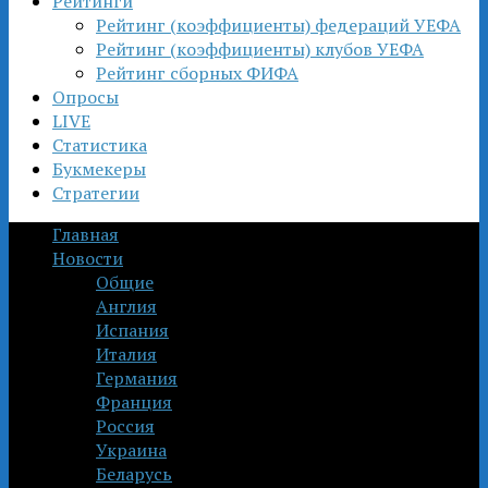
Рейтинги
Рейтинг (коэффициенты) федераций УЕФА
Рейтинг (коэффициенты) клубов УЕФА
Рейтинг сборных ФИФА
Опросы
LIVE
Статистика
Букмекеры
Стратегии
Главная
Новости
Общие
Англия
Испания
Италия
Германия
Франция
Россия
Украина
Беларусь