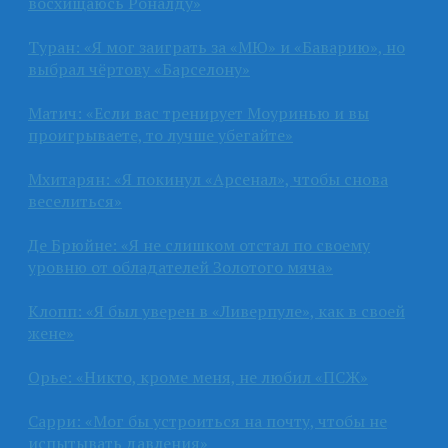
восхищаюсь Роналду»
Туран: «Я мог заиграть за «МЮ» и «Баварию», но
выбрал чёртову «Барселону»
Матич: «Если вас тренирует Моуринью и вы
проигрываете, то лучше убегайте»
Мхитарян: «Я покинул «Арсенал», чтобы снова
веселиться»
Де Брюйне: «Я не слишком отстал по своему
уровню от обладателей Золотого мяча»
Клопп: «Я был уверен в «Ливерпуле», как в своей
жене»
Орье: «Никто, кроме меня, не любил «ПСЖ»
Сарри: «Мог бы устроиться на почту, чтобы не
испытывать давления»