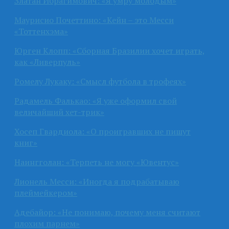
Златан Ибрагимович: «Я умру молодым»
Маурисио Почеттино: «Кейн – это Месси
«Тоттенхэма»
Юрген Клопп: «Сборная Бразилии хочет играть,
как «Ливерпуль»
Ромелу Лукаку: «Смысл футбола в трофеях»
Радамель Фалькао: «Я уже оформил свой
величайший хет-трик»
Хосеп Гвардиола: «О проигравших не пишут
книг»
Наингголан: «Терпеть не могу «Ювентус»
Лионель Месси: «Иногда я подрабатываю
плеймейкером»
Адебайор: «Не понимаю, почему меня считают
плохим парнем»