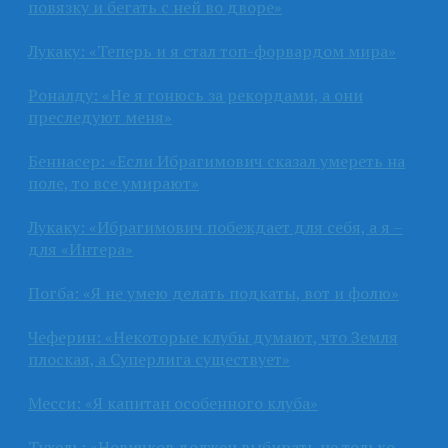
повязку и бегать с ней во дворе»
Лукаку: «Теперь и я стал топ-форвардом мира»
Роналду: «Не я гонюсь за рекордами, а они
преследуют меня»
Беннасер: «Если Ибрагимович сказал умереть на
поле, то все умирают»
Лукаку: «Ибрагимович побеждает для себя, а я –
для «Интера»
Погба: «Я не умею делать подкаты, вот и фолю»
Чеферин: «Некоторые клубы думают, что Земля
плоская, а Суперлига существует»
Месси: «Я капитан особенного клуба»
Тухель: «Новичков должен выбирать не только