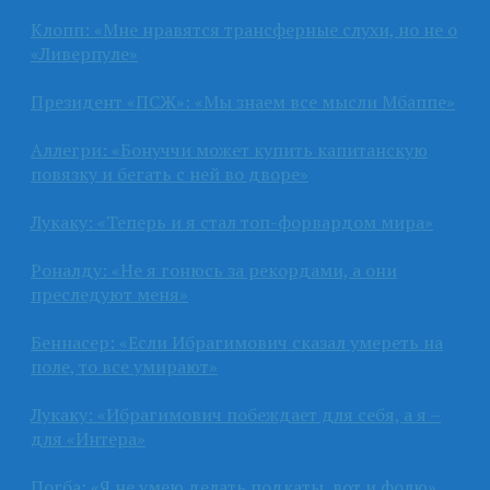
Клопп: «Мне нравятся трансферные слухи, но не о
«Ливерпуле»
Президент «ПСЖ»: «Мы знаем все мысли Мбаппе»
Аллегри: «Бонуччи может купить капитанскую
повязку и бегать с ней во дворе»
Лукаку: «Теперь и я стал топ-форвардом мира»
Роналду: «Не я гонюсь за рекордами, а они
преследуют меня»
Беннасер: «Если Ибрагимович сказал умереть на
поле, то все умирают»
Лукаку: «Ибрагимович побеждает для себя, а я –
для «Интера»
Погба: «Я не умею делать подкаты, вот и фолю»