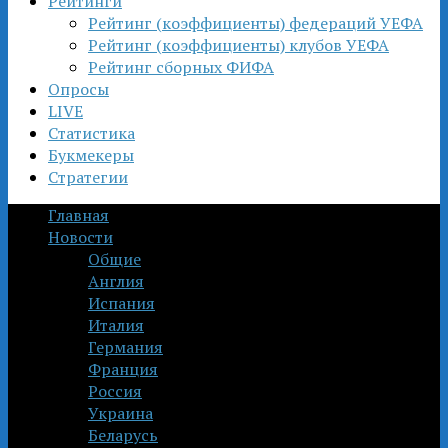
Рейтинги
Рейтинг (коэффициенты) федераций УЕФА
Рейтинг (коэффициенты) клубов УЕФА
Рейтинг сборных ФИФА
Опросы
LIVE
Статистика
Букмекеры
Стратегии
Главная
Новости
Общие
Англия
Испания
Италия
Германия
Франция
Россия
Украина
Беларусь