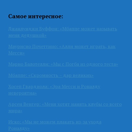
Самое интересное:
Джанлуиджи Буффон: «Мбаппе может называть
меня дедушкой»
Маурисио Почеттино: «Алли может играть, как
Месси»
Марио Балотелли: «Мы с Погба из одного теста»
Мбаппе: «Скромность – дар великих»
Хосеп Гвардиола: «Эра Месси и Роналду
невероятна»
Арсен Венгер: «Меня хотят нанять клубы со всего
мира»
Иско: «Мы не можем плакать из-за ухода
Роналду»