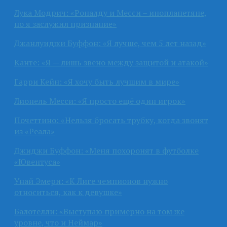
Лука Модрич: «Роналду и Месси – инопланетяне,
но я заслужил признание»
Джанлуиджи Буффон: «Я лучше, чем 5 лет назад»
Канте: «Я — лишь звено между защитой и атакой»
Гарри Кейн: «Я хочу быть лучшим в мире»
Лионель Месси: «Я просто ещё один игрок»
Почеттино: «Нельзя бросать трубку, когда звонят
из «Реала»
Джиджи Буффон: «Меня похоронят в футболке
«Ювентуса»
Унай Эмери: «К Лиге чемпионов нужно
относиться, как к девушке»
Балотелли: «Выступаю примерно на том же
уровне, что и Неймар»