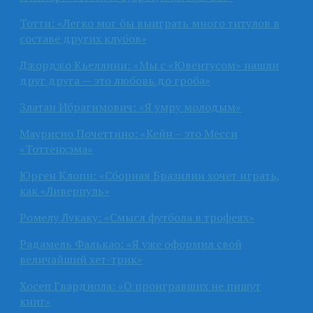
Тотти: «Легко мог бы выиграть много титулов в
составе других клубов»
Джорджо Кьеллини: «Мы с «Ювентусом» нашли
друг друга — это любовь до гроба»
Златан Ибрагимович: «Я умру молодым»
Маурисио Почеттино: «Кейн – это Месси
«Тоттенхэма»
Юрген Клопп: «Сборная Бразилии хочет играть,
как «Ливерпуль»
Ромелу Лукаку: «Смысл футбола в трофеях»
Радамель Фалькао: «Я уже оформил свой
величайший хет-трик»
Хосеп Гвардиола: «О проигравших не пишут
книг»