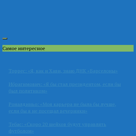
Самое интересное
Торрес: «Я, как и Хави, знаю ДНК «Барселоны»
Ибрагимович: «Я бы стал президентом, если бы
был политиком»
Роналдиньо: «Моя карьера не была бы лучше,
если бы я не посещал вечеринки»
Тебас: «Скоро 20 шейхов будут управлять
футболом»