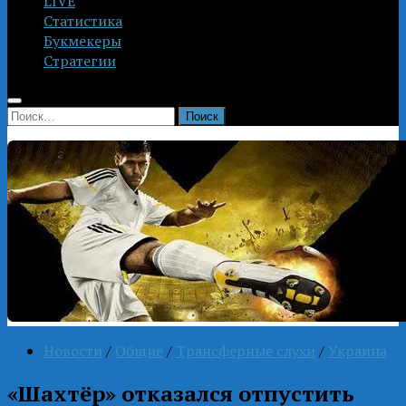
LIVE
Статистика
Букмекеры
Стратегии
Найти:
Новости
/
Общие
/
Трансферные слухи
/
Украина
«Шахтёр» отказался отпустить