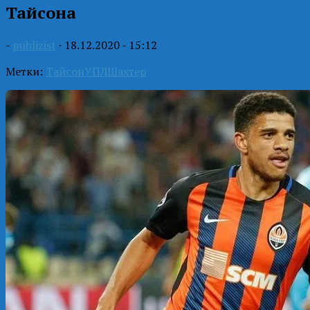
Тайсона
-
publizist
·
18.12.2020 - 15:12
Метки:
Тайсон
УПЛ
Шахтер