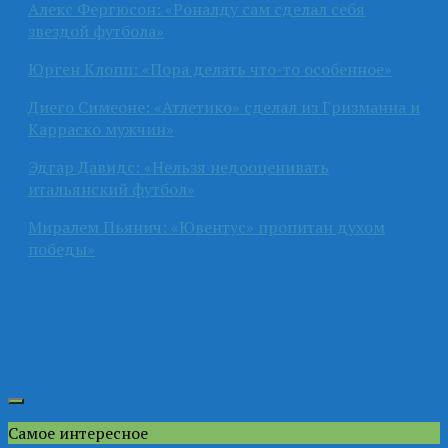
Алекс Фергюсон: «Роналду сам сделал себя
звездой футбола»
Юрген Клопп: «Пора делать что-то особенное»
Диего Симеоне: «Атлетико» сделал из Гризманна и
Карраско мужчин»
Эдгар Давидс: «Нельзя недооценивать
итальянский футбол»
Миралем Пьянич: «Ювентус» пропитан духом
победы»
Самое интересное