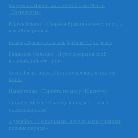
Маурисио Почеттино: «Кейн – это Месси
«Тоттенхэма»
Юрген Клопп: «Сборная Бразилии хочет играть,
как «Ливерпуль»
Ромелу Лукаку: «Смысл футбола в трофеях»
Радамель Фалькао: «Я уже оформил свой
величайший хет-трик»
Хосеп Гвардиола: «О проигравших не пишут
книг»
Наингголан: «Терпеть не могу «Ювентус»
Лионель Месси: «Иногда я подрабатываю
плеймейкером»
Адебайор: «Не понимаю, почему меня считают
плохим парнем»