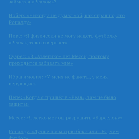
займётся «Реалом»?
Нойер: «Никогда не думал «ой, как страшно, это
Роналду»
Пике: «Я физически не могу надеть футболку
«Реала», тело отвергает»
Суарес: «В «Атлетико» нет Месси, поэтому
приходится забивать мне»
Ибрагимович: «У меня не фанаты, у меня
верующие»
Пепе: «Когда я пришёл в «Реал», там не было
защиты»
Месси: «Я легко мог бы разрушить «Барселону»
Роналду: «Лучше посмотрю бокс или UFC, чем
футбол»