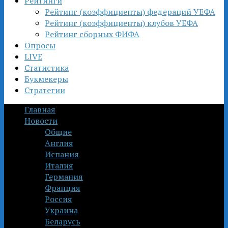
Рейтинги
Рейтинг (коэффициенты) федераций УЕФА
Рейтинг (коэффициенты) клубов УЕФА
Рейтинг сборных ФИФА
Опросы
LIVE
Статистика
Букмекеры
Стратегии
Главная
Новости
Общие
Англия
Испания
Италия
Германия
Франция
Россия
Украина
Беларусь