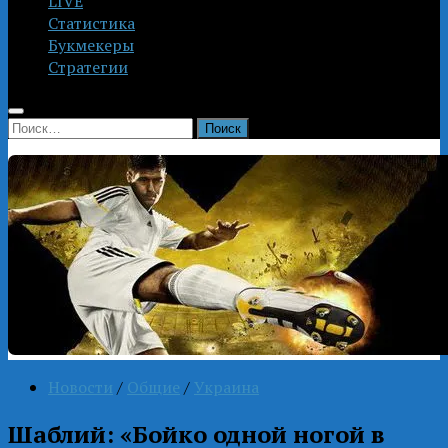
LIVE
Статистика
Букмекеры
Стратегии
Найти:
Новости
/
Общие
/
Украина
Шаблий: «Бойко одной ногой в