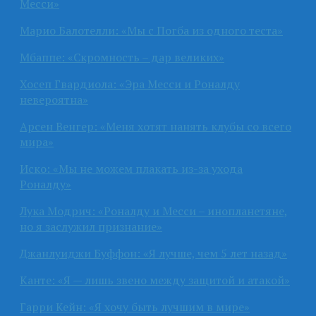
Месси»
Марио Балотелли: «Мы с Погба из одного теста»
Мбаппе: «Скромность – дар великих»
Хосеп Гвардиола: «Эра Месси и Роналду
невероятна»
Арсен Венгер: «Меня хотят нанять клубы со всего
мира»
Иско: «Мы не можем плакать из-за ухода
Роналду»
Лука Модрич: «Роналду и Месси – инопланетяне,
но я заслужил признание»
Джанлуиджи Буффон: «Я лучше, чем 5 лет назад»
Канте: «Я — лишь звено между защитой и атакой»
Гарри Кейн: «Я хочу быть лучшим в мире»