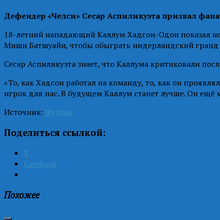
Дефендер «Челси» Сесар Аспиликуэта призвал фана
18-летний нападающий Каллум Хадсон-Одои показал не 
Миши Батшуайи, чтобы обыграть нидерландский гранд и
Сесар Аспиликуэта знает, что Каллума критиковали посл
«То, как Хадсон работал на команду, то, как он прояв
игрок для нас. В будущем Каллум станет лучше. Он ещё 
Источник:
Футбик
Поделиться ссылкой:
X
Facebook
Похожее