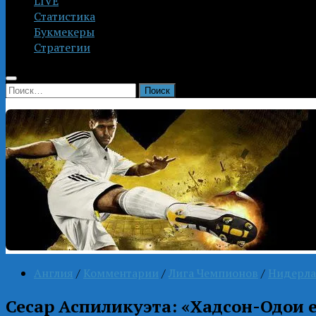
LIVE
Статистика
Букмекеры
Стратегии
Найти:
Англия
/
Комментарии
/
Лига Чемпионов
/
Нидерл
Сесар Аспиликуэта: «Хадсон-Одои 