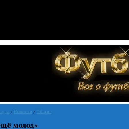
анды
/
Новости
/
Общие
ещё молод»