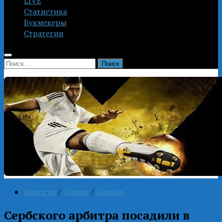
LIVE
Статистика
Букмекеры
Стратегии
Найти:
Новости
/
Общие
/
Сербия
Сербского арбитра посадили в