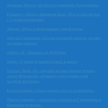
Лионель Месси: «Я просто талисман «Барселоны»
Роналду: «Перед финалом Евро-2016 я проснулся
с 3-я блондинками»
Эмери: «Путь к цели важнее самой цели»
Антуан Гризманн: «Погба хороший танцор, но ему
до меня далеко»
Алвес: «Я – Пикассо от футбола»
Мане: «У меня лучший тренер в мире»
Патрис Эвра: «Я с годами играю только лучше»
Алекс Фергюсон: «Роналду сам сделал себя
звездой футбола»
Юрген Клопп: «Пора делать что-то особенное»
Диего Симеоне: «Атлетико» сделал из Гризманна и
Карраско мужчин»