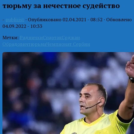
тюрьму за нечестное судейство
-
publizist
· Опубликовано
02.04.2021 - 08:52
· Обновлено
04.09.2022 - 10:33
Метки:
Раднички
Спартак
Срджан
Обрадович
тюрьма
Чемпионат Сербии