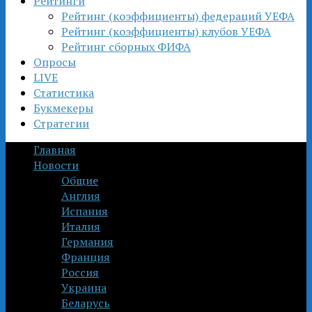
Рейтинги
Рейтинг (коэффициенты) федераций УЕФА
Рейтинг (коэффициенты) клубов УЕФА
Рейтинг сборных ФИФА
Опросы
LIVE
Статистика
Букмекеры
Стратегии
Главная
Новости
Общие
Англия
Испания
Италия
Германия
Франция
Россия
Украина
Беларусь