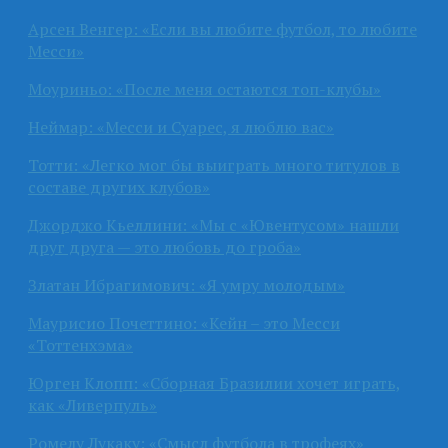
Арсен Венгер: «Если вы любите футбол, то любите
Месси»
Моуриньо: «После меня остаются топ-клубы»
Неймар: «Месси и Суарес, я люблю вас»
Тотти: «Легко мог бы выиграть много титулов в
составе других клубов»
Джорджо Кьеллини: «Мы с «Ювентусом» нашли
друг друга — это любовь до гроба»
Златан Ибрагимович: «Я умру молодым»
Маурисио Почеттино: «Кейн – это Месси
«Тоттенхэма»
Юрген Клопп: «Сборная Бразилии хочет играть,
как «Ливерпуль»
Ромелу Лукаку: «Смысл футбола в трофеях»