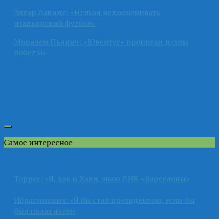
Эдгар Давидс: «Нельзя недооценивать
итальянский футбол»
Миралем Пьянич: «Ювентус» пропитан духом
победы»
Самое интересное
Торрес: «Я, как и Хави, знаю ДНК «Барселоны»
Ибрагимович: «Я бы стал президентом, если бы
был политиком»