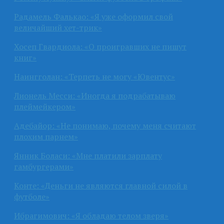
Радамель Фалькао: «Я уже оформил свой
величайший хет-трик»
Хосеп Гвардиола: «О проигравших не пишут
книг»
Наингголан: «Терпеть не могу «Ювентус»
Лионель Месси: «Иногда я подрабатываю
плеймейкером»
Адебайор: «Не понимаю, почему меня считают
плохим парнем»
Янник Боласи: «Мне платили зарплату
гамбургерами»
Конте: «Деньги не являются главной силой в
футболе»
Ибрагимович: «Я обладаю телом зверя»