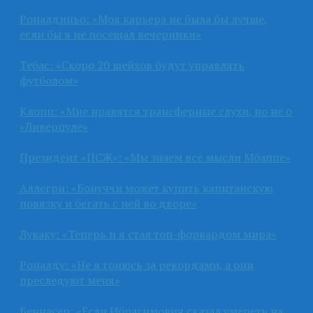
Роналдиньо: «Моя карьера не была бы лучше,
если бы я не посещал вечеринки»
Тебас: «Скоро 20 шейхов будут управлять
футболом»
Клопп: «Мне нравятся трансферные слухи, но не о
«Ливерпуле»
Президент «ПСЖ»: «Мы знаем все мысли Мбаппе»
Аллегри: «Бонуччи может купить капитанскую
повязку и бегать с ней во дворе»
Лукаку: «Теперь и я стал топ-форвардом мира»
Роналду: «Не я гонюсь за рекордами, а они
преследуют меня»
Беннасер: «Если Ибрагимович сказал умереть на