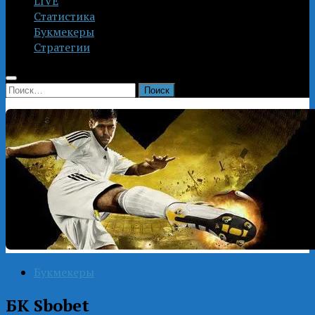
LIVE
Статистика
Букмекеры
Стратегии
Найти:
Букмекеры
БК Sbobet