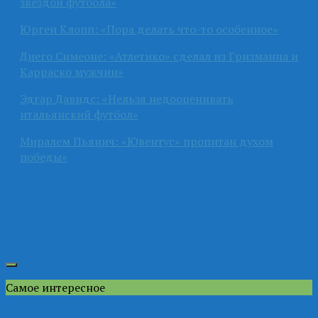
звездой футбола»
Юрген Клопп: «Пора делать что-то особенное»
Диего Симеоне: «Атлетико» сделал из Гризманна и
Карраско мужчин»
Эдгар Давидс: «Нельзя недооценивать
итальянский футбол»
Миралем Пьянич: «Ювентус» пропитан духом
победы»
Самое интересное