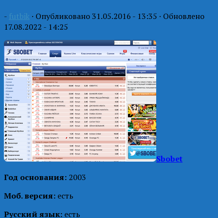
-
futbik
· Опубликовано
31.05.2016 - 13:35
· Обновлено
17.08.2022 - 14:25
Sbobet
Год основания:
2003
Моб. версия:
есть
Русский язык:
есть