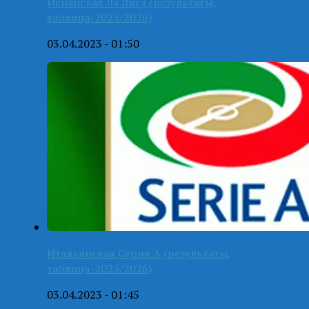
Испанская Ла Лига (результаты,
таблица-2025/2026)
03.04.2023 - 01:50
Итальянская Серия А (результаты,
таблица-2025/2026)
03.04.2023 - 01:45