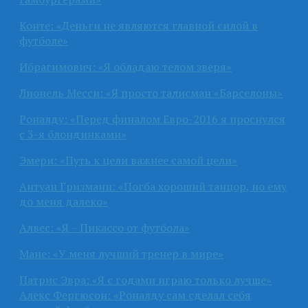
Конте: «Деньги не являются главной силой в
футболе»
Ибрагимович: «Я обладаю телом зверя»
Лионель Месси: «Я просто талисман «Барселоны»
Роналду: «Перед финалом Евро-2016 я проснулся
с 3-я блондинками»
Эмери: «Путь к цели важнее самой цели»
Антуан Гризманн: «Погба хороший танцор, но ему
до меня далеко»
Алвес: «Я – Пикассо от футбола»
Мане: «У меня лучший тренер в мире»
Патрис Эвра: «Я с годами играю только лучше»
Алекс Фергюсон: «Роналду сам сделал себя