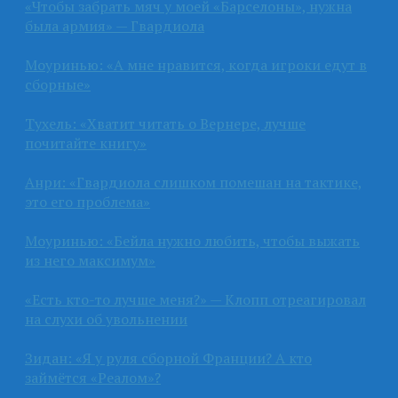
«Чтобы забрать мяч у моей «Барселоны», нужна
была армия» — Гвардиола
Моуринью: «А мне нравится, когда игроки едут в
сборные»
Тухель: «Хватит читать о Вернере, лучше
почитайте книгу»
Анри: «Гвардиола слишком помешан на тактике,
это его проблема»
Моуринью: «Бейла нужно любить, чтобы выжать
из него максимум»
«Есть кто-то лучше меня?» — Клопп отреагировал
на слухи об увольнении
Зидан: «Я у руля сборной Франции? А кто
займётся «Реалом»?