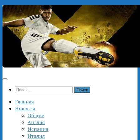
Перейти
к
содержимому
Найти:
Главная
Новости
Общие
Англия
Испания
Италия