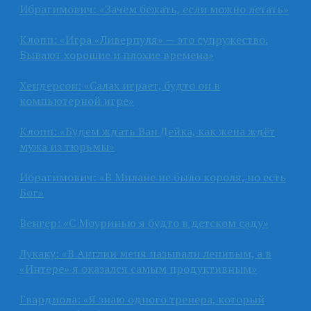
Ибрагимович: «Зачем бежать, если можно летать»
Клопп: «Игра «Ливерпуля» — это супружество.
Бывают хорошие и плохие времена»
Хендерсон: «Салах играет, будто он в
компьютерной игре»
Клопп: «Будем ждать Ван Дейка, как жена ждёт
мужа из тюрьмы»
Ибрагимович: «В Милане не было короля, но есть
Бог»
Венгер: «С Моуринью я будто в детском саду»
Лукаку: «В Англии меня называли ленивым, а в
«Интере» я оказался самым продуктивным»
Гвардиола: «Я знаю одного тренера, который