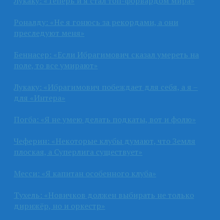
Лукаку: «Теперь и я стал топ-форвардом мира»
Роналду: «Не я гонюсь за рекордами, а они
преследуют меня»
Беннасер: «Если Ибрагимович сказал умереть на
поле, то все умирают»
Лукаку: «Ибрагимович побеждает для себя, а я –
для «Интера»
Погба: «Я не умею делать подкаты, вот и фолю»
Чеферин: «Некоторые клубы думают, что Земля
плоская, а Суперлига существует»
Месси: «Я капитан особенного клуба»
Тухель: «Новичков должен выбирать не только
дирижёр, но и оркестр»