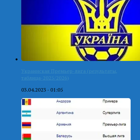
Украинская Премьер-лига (результаты,
таблица-2025/2026)
03.04.2023 - 01:05