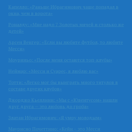
Капелло: «Раньше Ибрагимович чаще попадал в
окна, чем в ворота»
Роналду: «Мне надо 7 Золотых мячей и столько же
детей»
Арсен Венгер: «Если вы любите футбол, то любите
Месси»
Моуриньо: «После меня остаются топ-клубы»
Неймар: «Месси и Суарес, я люблю вас»
Тотти: «Легко мог бы выиграть много титулов в
составе других клубов»
Джорджо Кьеллини: «Мы с «Ювентусом» нашли
друг друга — это любовь до гроба»
Златан Ибрагимович: «Я умру молодым»
Маурисио Почеттино: «Кейн – это Месси