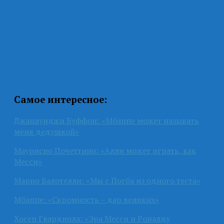
Самое интересное:
Джанлуиджи Буффон: «Мбаппе может называть
меня дедушкой»
Маурисио Почеттино: «Алли может играть, как
Месси»
Марио Балотелли: «Мы с Погба из одного теста»
Мбаппе: «Скромность – дар великих»
Хосеп Гвардиола: «Эра Месси и Роналду