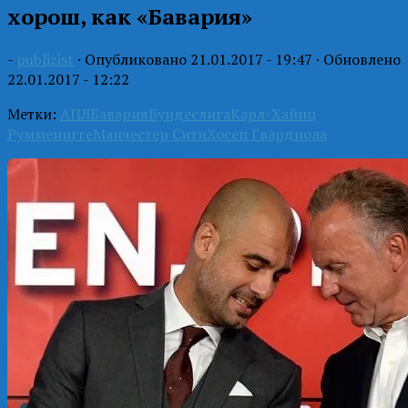
хорош, как «Бавария»
-
publizist
· Опубликовано
21.01.2017 - 19:47
· Обновлено
22.01.2017 - 12:22
Метки:
АПЛ
Бавария
Бундеслига
Карл-Хайнц
Румменигге
Манчестер Сити
Хосеп Гвардиола