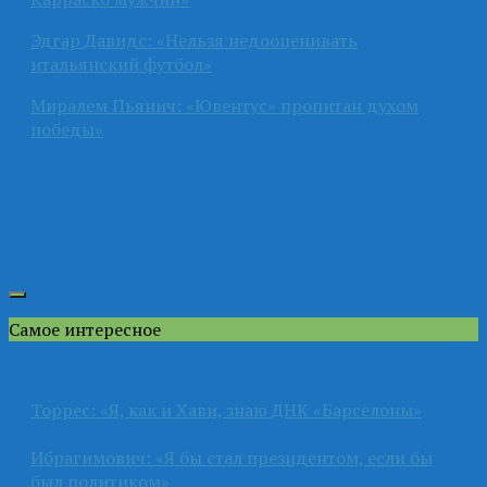
Эдгар Давидс: «Нельзя недооценивать
итальянский футбол»
Миралем Пьянич: «Ювентус» пропитан духом
победы»
Самое интересное
Торрес: «Я, как и Хави, знаю ДНК «Барселоны»
Ибрагимович: «Я бы стал президентом, если бы
был политиком»