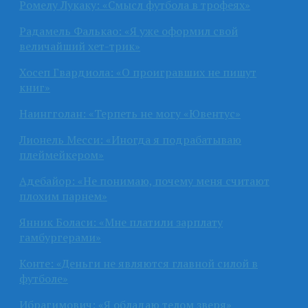
Ромелу Лукаку: «Смысл футбола в трофеях»
Радамель Фалькао: «Я уже оформил свой
величайший хет-трик»
Хосеп Гвардиола: «О проигравших не пишут
книг»
Наингголан: «Терпеть не могу «Ювентус»
Лионель Месси: «Иногда я подрабатываю
плеймейкером»
Адебайор: «Не понимаю, почему меня считают
плохим парнем»
Янник Боласи: «Мне платили зарплату
гамбургерами»
Конте: «Деньги не являются главной силой в
футболе»
Ибрагимович: «Я обладаю телом зверя»