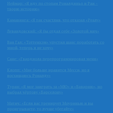
Неймар: «Я иду по стопам Роналдиньо и Раи –
творю историю»
Камавинга: «Я так счастлив, что отказал «Реалу»
Левандовский: «Я бы отдал себе «Золотой мяч»
Ван Гал: «Тоттенхэм» упустил шанс поработать со
мной, теперь я не хочу»
Сане: «Гвардиола перепрограммировал меня»
Клопп: «Мне больше нравится Месси, но я
восхищаюсь Роналду»
Туран: «Я мог заиграть за «МЮ» и «Баварию», но
выбрал чёртову «Барселону»
Матич: «Если вас тренирует Моуринью и вы
проигрываете, то лучше убегайте»