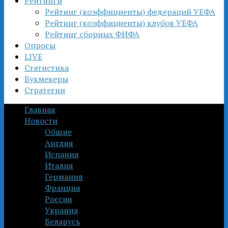
Рейтинги
Рейтинг (коэффициенты) федераций УЕФА
Рейтинг (коэффициенты) клубов УЕФА
Рейтинг сборных ФИФА
Опросы
LIVE
Статистика
Букмекеры
Стратегии
Главная
Новости
Общие
Англия
Испания
Италия
Германия
Франция
Россия
Украина
Беларусь