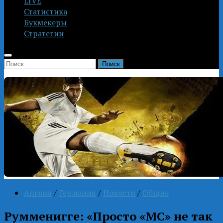
LIVE
Статистика
Букмекеры
Стратегии
Найти:
Англия
/
Германия
/
Новости
/
Общие
Румменигге: «Просто «МС» не так