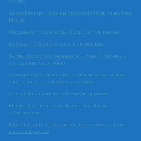
детей»
Арсен Венгер: «Если вы любите футбол, то любите
Месси»
Моуриньо: «После меня остаются топ-клубы»
Неймар: «Месси и Суарес, я люблю вас»
Тотти: «Легко мог бы выиграть много титулов в
составе других клубов»
Джорджо Кьеллини: «Мы с «Ювентусом» нашли
друг друга — это любовь до гроба»
Златан Ибрагимович: «Я умру молодым»
Маурисио Почеттино: «Кейн – это Месси
«Тоттенхэма»
Юрген Клопп: «Сборная Бразилии хочет играть,
как «Ливерпуль»