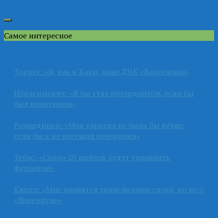
Самое интересное
Торрес: «Я, как и Хави, знаю ДНК «Барселоны»
Ибрагимович: «Я бы стал президентом, если бы
был политиком»
Роналдиньо: «Моя карьера не была бы лучше,
если бы я не посещал вечеринки»
Тебас: «Скоро 20 шейхов будут управлять
футболом»
Клопп: «Мне нравятся трансферные слухи, но не о
«Ливерпуле»