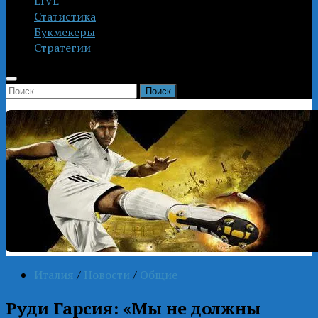
LIVE
Статистика
Букмекеры
Стратегии
Найти:
Италия
/
Новости
/
Общие
Руди Гарсия: «Мы не должны