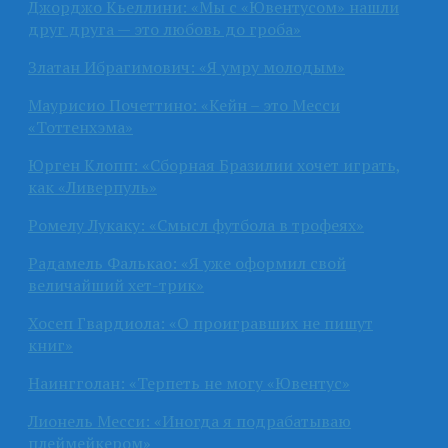
Джорджо Кьеллини: «Мы с «Ювентусом» нашли
друг друга — это любовь до гроба»
Златан Ибрагимович: «Я умру молодым»
Маурисио Почеттино: «Кейн – это Месси
«Тоттенхэма»
Юрген Клопп: «Сборная Бразилии хочет играть,
как «Ливерпуль»
Ромелу Лукаку: «Смысл футбола в трофеях»
Радамель Фалькао: «Я уже оформил свой
величайший хет-трик»
Хосеп Гвардиола: «О проигравших не пишут
книг»
Наингголан: «Терпеть не могу «Ювентус»
Лионель Месси: «Иногда я подрабатываю
плеймейкером»