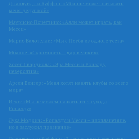
Джанлуиджи Буффон: «Мбаппе может называть
меня дедушкой»
Маурисио Почеттино: «Алли может играть, как
Месси»
Марио Балотелли: «Мы с Погба из одного теста»
Мбаппе: «Скромность – дар великих»
Хосеп Гвардиола: «Эра Месси и Роналду
невероятна»
Арсен Венгер: «Меня хотят нанять клубы со всего
мира»
Иско: «Мы не можем плакать из-за ухода
Роналду»
Лука Модрич: «Роналду и Месси – инопланетяне,
но я заслужил признание»
Джанлуиджи Буффон: «Я лучше, чем 5 лет назад»