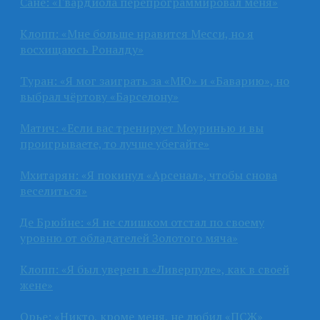
Сане: «Гвардиола перепрограммировал меня»
Клопп: «Мне больше нравится Месси, но я
восхищаюсь Роналду»
Туран: «Я мог заиграть за «МЮ» и «Баварию», но
выбрал чёртову «Барселону»
Матич: «Если вас тренирует Моуринью и вы
проигрываете, то лучше убегайте»
Мхитарян: «Я покинул «Арсенал», чтобы снова
веселиться»
Де Брюйне: «Я не слишком отстал по своему
уровню от обладателей Золотого мяча»
Клопп: «Я был уверен в «Ливерпуле», как в своей
жене»
Орье: «Никто, кроме меня, не любил «ПСЖ»