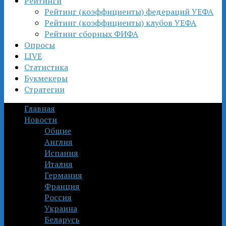
Рейтинги
Рейтинг (коэффициенты) федераций УЕФА
Рейтинг (коэффициенты) клубов УЕФА
Рейтинг сборных ФИФА
Опросы
LIVE
Статистика
Букмекеры
Стратегии
Главная
Новости
Общие
Англия
Испания
Италия
Германия
Франция
Россия
Украина
Беларусь