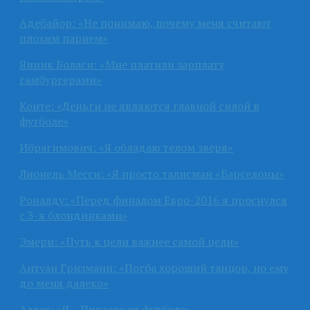
Адебайор: «Не понимаю, почему меня считают
плохим парнем»
Янник Боласи: «Мне платили зарплату
гамбургерами»
Конте: «Деньги не являются главной силой в
футболе»
Ибрагимович: «Я обладаю телом зверя»
Лионель Месси: «Я просто талисман «Барселоны»
Роналду: «Перед финалом Евро-2016 я проснулся
с 3-я блондинками»
Эмери: «Путь к цели важнее самой цели»
Антуан Гризманн: «Погба хороший танцор, но ему
до меня далеко»
Алвес: «Я – Пикассо от футбола»