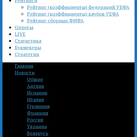
Рейтинги
Рейтинг (коэффициенты) федераций УЕФА
Рейтинг (коэффициенты) клубов УЕФА
Рейтинг сборных ФИФА
Опросы
LIVE
Статистика
Букмекеры
Стратегии
Главная
Новости
Общие
Англия
Испания
Италия
Германия
Франция
Россия
Украина
Беларусь