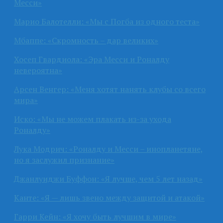
Месси»
Марио Балотелли: «Мы с Погба из одного теста»
Мбаппе: «Скромность – дар великих»
Хосеп Гвардиола: «Эра Месси и Роналду
невероятна»
Арсен Венгер: «Меня хотят нанять клубы со всего
мира»
Иско: «Мы не можем плакать из-за ухода
Роналду»
Лука Модрич: «Роналду и Месси – инопланетяне,
но я заслужил признание»
Джанлуиджи Буффон: «Я лучше, чем 5 лет назад»
Канте: «Я — лишь звено между защитой и атакой»
Гарри Кейн: «Я хочу быть лучшим в мире»