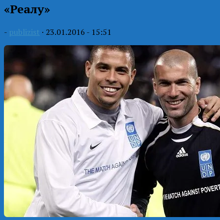
«Реалу»
-
publizist
·
23.01.2016 - 15:51