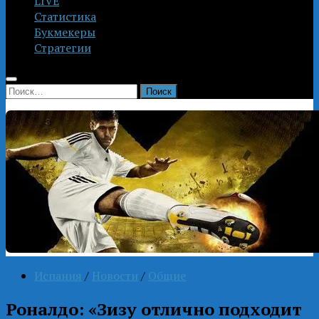
LIVE
Статистика
Букмекеры
Стратегии
Найти:
Испания
/
Новости
/
Общие
Роналдо: «Зизу отлично подходит