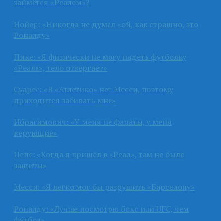
займётся «Реалом»?
Нойер: «Никогда не думал «ой, как страшно, это
Роналду»
Пике: «Я физически не могу надеть футболку
«Реала», тело отвергает»
Суарес: «В «Атлетико» нет Месси, поэтому
приходится забивать мне»
Ибрагимович: «У меня не фанаты, у меня
верующие»
Пепе: «Когда я пришёл в «Реал», там не было
защиты»
Месси: «Я легко мог бы разрушить «Барселону»
Роналду: «Лучше посмотрю бокс или UFC, чем
футбол»