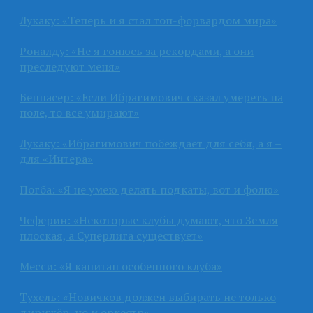
Лукаку: «Теперь и я стал топ-форвардом мира»
Роналду: «Не я гонюсь за рекордами, а они
преследуют меня»
Беннасер: «Если Ибрагимович сказал умереть на
поле, то все умирают»
Лукаку: «Ибрагимович побеждает для себя, а я –
для «Интера»
Погба: «Я не умею делать подкаты, вот и фолю»
Чеферин: «Некоторые клубы думают, что Земля
плоская, а Суперлига существует»
Месси: «Я капитан особенного клуба»
Тухель: «Новичков должен выбирать не только
дирижёр, но и оркестр»