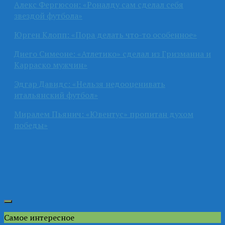
Алекс Фергюсон: «Роналду сам сделал себя
звездой футбола»
Юрген Клопп: «Пора делать что-то особенное»
Диего Симеоне: «Атлетико» сделал из Гризманна и
Карраско мужчин»
Эдгар Давидс: «Нельзя недооценивать
итальянский футбол»
Миралем Пьянич: «Ювентус» пропитан духом
победы»
Самое интересное