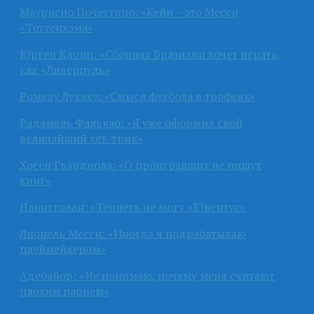
Маурисио Почеттино: «Кейн – это Месси
«Тоттенхэма»
Юрген Клопп: «Сборная Бразилии хочет играть,
как «Ливерпуль»
Ромелу Лукаку: «Смысл футбола в трофеях»
Радамель Фалькао: «Я уже оформил свой
величайший хет-трик»
Хосеп Гвардиола: «О проигравших не пишут
книг»
Наингголан: «Терпеть не могу «Ювентус»
Лионель Месси: «Иногда я подрабатываю
плеймейкером»
Адебайор: «Не понимаю, почему меня считают
плохим парнем»