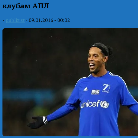
клубам АПЛ
-
publizist
·
09.01.2016 - 00:02