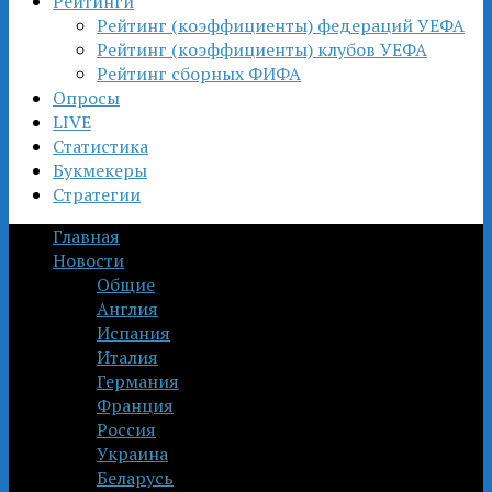
Рейтинги
Рейтинг (коэффициенты) федераций УЕФА
Рейтинг (коэффициенты) клубов УЕФА
Рейтинг сборных ФИФА
Опросы
LIVE
Статистика
Букмекеры
Стратегии
Главная
Новости
Общие
Англия
Испания
Италия
Германия
Франция
Россия
Украина
Беларусь