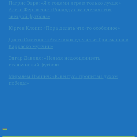
Патрис Эвра: «Я с годами играю только лучше»
Алекс Фергюсон: «Роналду сам сделал себя
звездой футбола»
Юрген Клопп: «Пора делать что-то особенное»
Диего Симеоне: «Атлетико» сделал из Гризманна и
Карраско мужчин»
Эдгар Давидс: «Нельзя недооценивать
итальянский футбол»
Миралем Пьянич: «Ювентус» пропитан духом
победы»