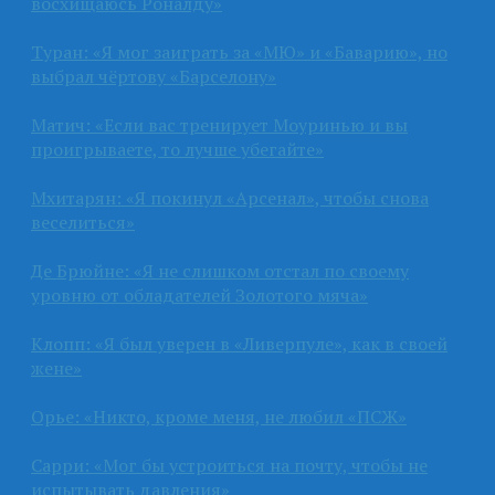
восхищаюсь Роналду»
Туран: «Я мог заиграть за «МЮ» и «Баварию», но
выбрал чёртову «Барселону»
Матич: «Если вас тренирует Моуринью и вы
проигрываете, то лучше убегайте»
Мхитарян: «Я покинул «Арсенал», чтобы снова
веселиться»
Де Брюйне: «Я не слишком отстал по своему
уровню от обладателей Золотого мяча»
Клопп: «Я был уверен в «Ливерпуле», как в своей
жене»
Орье: «Никто, кроме меня, не любил «ПСЖ»
Сарри: «Мог бы устроиться на почту, чтобы не
испытывать давления»