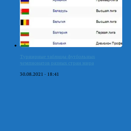
Турнирные таблицы футбольных
чемпионатов разных стран мира
30.08.2021 - 18:41