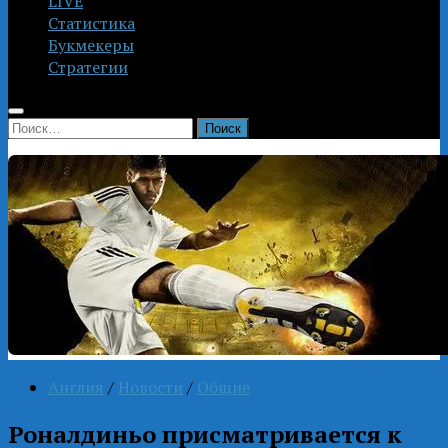
LIVE
Статистика
Букмекеры
Стратегии
Найти:
Англия
/
Новости
/
Общие
Роналдиньо присматривается к