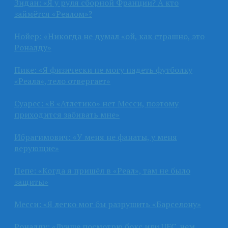
Зидан: «Я у руля сборной Франции? А кто
займётся «Реалом»?
Нойер: «Никогда не думал «ой, как страшно, это
Роналду»
Пике: «Я физически не могу надеть футболку
«Реала», тело отвергает»
Суарес: «В «Атлетико» нет Месси, поэтому
приходится забивать мне»
Ибрагимович: «У меня не фанаты, у меня
верующие»
Пепе: «Когда я пришёл в «Реал», там не было
защиты»
Месси: «Я легко мог бы разрушить «Барселону»
Роналду: «Лучше посмотрю бокс или UFC, чем