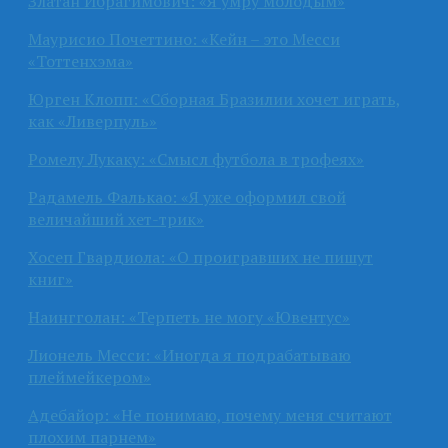
Златан Ибрагимович: «Я умру молодым»
Маурисио Почеттино: «Кейн – это Месси
«Тоттенхэма»
Юрген Клопп: «Сборная Бразилии хочет играть,
как «Ливерпуль»
Ромелу Лукаку: «Смысл футбола в трофеях»
Радамель Фалькао: «Я уже оформил свой
величайший хет-трик»
Хосеп Гвардиола: «О проигравших не пишут
книг»
Наингголан: «Терпеть не могу «Ювентус»
Лионель Месси: «Иногда я подрабатываю
плеймейкером»
Адебайор: «Не понимаю, почему меня считают
плохим парнем»