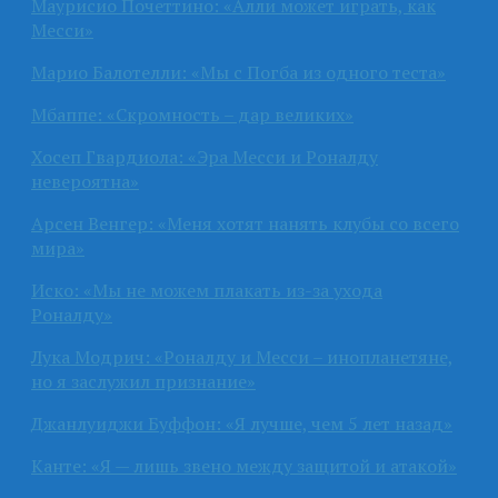
Маурисио Почеттино: «Алли может играть, как
Месси»
Марио Балотелли: «Мы с Погба из одного теста»
Мбаппе: «Скромность – дар великих»
Хосеп Гвардиола: «Эра Месси и Роналду
невероятна»
Арсен Венгер: «Меня хотят нанять клубы со всего
мира»
Иско: «Мы не можем плакать из-за ухода
Роналду»
Лука Модрич: «Роналду и Месси – инопланетяне,
но я заслужил признание»
Джанлуиджи Буффон: «Я лучше, чем 5 лет назад»
Канте: «Я — лишь звено между защитой и атакой»