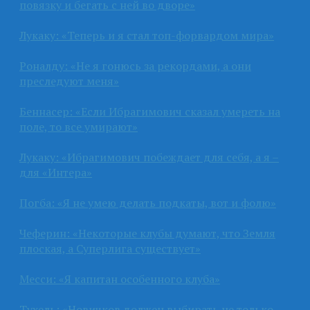
повязку и бегать с ней во дворе»
Лукаку: «Теперь и я стал топ-форвардом мира»
Роналду: «Не я гонюсь за рекордами, а они
преследуют меня»
Беннасер: «Если Ибрагимович сказал умереть на
поле, то все умирают»
Лукаку: «Ибрагимович побеждает для себя, а я –
для «Интера»
Погба: «Я не умею делать подкаты, вот и фолю»
Чеферин: «Некоторые клубы думают, что Земля
плоская, а Суперлига существует»
Месси: «Я капитан особенного клуба»
Тухель: «Новичков должен выбирать не только