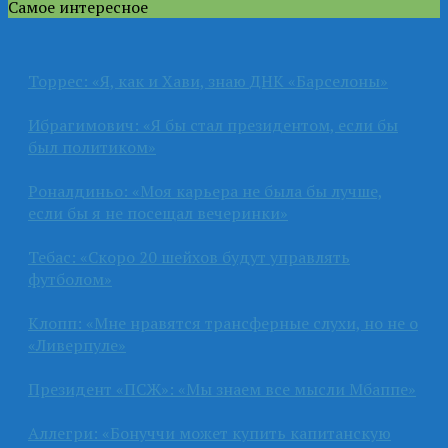
Самое интересное
Торрес: «Я, как и Хави, знаю ДНК «Барселоны»
Ибрагимович: «Я бы стал президентом, если бы
был политиком»
Роналдиньо: «Моя карьера не была бы лучше,
если бы я не посещал вечеринки»
Тебас: «Скоро 20 шейхов будут управлять
футболом»
Клопп: «Мне нравятся трансферные слухи, но не о
«Ливерпуле»
Президент «ПСЖ»: «Мы знаем все мысли Мбаппе»
Аллегри: «Бонуччи может купить капитанскую