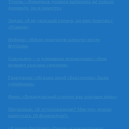
Тухель: «Новичков должен выбирать не только
дирижёр, но и оркестр»
Зидан: «Я не ужасный тренер, но мне повезло с
«Реалом»
Неймар: «Начну покерную карьеру после
футбола»
Солскьяер — о домашних поражениях: «Нам
мешают красные сидения»
Гвардиола: «Игроки моей «Барселоны» были
«убийцами»
Флик: «Левандовский стареет как хорошее вино»
Моуринью: «Я осторожничаю? Мне что, нужно
выпускать 10 форвардов?»
«Я надел футболку «Реала» и почувствовал