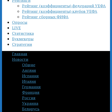
Рейтинги
Рейтинг (коэффициенты) федераций УЕФА
Рейтинг (коэффициенты) клубов УЕФА
Рейтинг сборных ФИФА
Опросы
LIVE
Статистика
Букмекеры
Стратегии
Главная
Новости
Общие
Англия
Испания
Италия
Германия
Франция
Россия
Украина
Беларусь