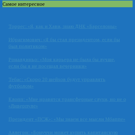
Самое интересное
Торрес: «Я, как и Хави, знаю ДНК «Барселоны»
Ибрагимович: «Я бы стал президентом, если бы
был политиком»
Роналдиньо: «Моя карьера не была бы лучше,
если бы я не посещал вечеринки»
Тебас: «Скоро 20 шейхов будут управлять
футболом»
Клопп: «Мне нравятся трансферные слухи, но не о
«Ливерпуле»
Президент «ПСЖ»: «Мы знаем все мысли Мбаппе»
Аллегри: «Бонуччи может купить капитанскую