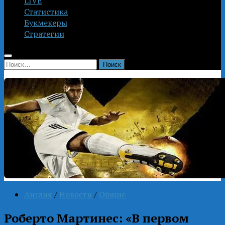
LIVE
Статистика
Букмекеры
Стратегии
Найти:
Англия
/
Новости
/
Общие
Роберто Мартинес: «В первом