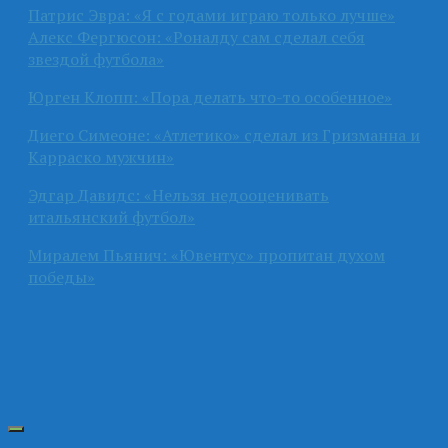
Патрис Эвра: «Я с годами играю только лучше»
Алекс Фергюсон: «Роналду сам сделал себя
звездой футбола»
Юрген Клопп: «Пора делать что-то особенное»
Диего Симеоне: «Атлетико» сделал из Гризманна и
Карраско мужчин»
Эдгар Давидс: «Нельзя недооценивать
итальянский футбол»
Миралем Пьянич: «Ювентус» пропитан духом
победы»