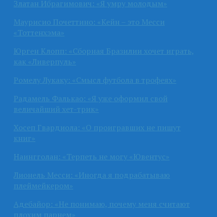
Златан Ибрагимович: «Я умру молодым»
Маурисио Почеттино: «Кейн – это Месси
«Тоттенхэма»
Юрген Клопп: «Сборная Бразилии хочет играть,
как «Ливерпуль»
Ромелу Лукаку: «Смысл футбола в трофеях»
Радамель Фалькао: «Я уже оформил свой
величайший хет-трик»
Хосеп Гвардиола: «О проигравших не пишут
книг»
Наингголан: «Терпеть не могу «Ювентус»
Лионель Месси: «Иногда я подрабатываю
плеймейкером»
Адебайор: «Не понимаю, почему меня считают
плохим парнем»