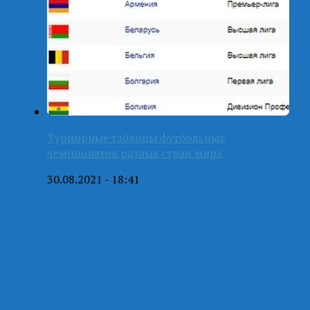
Турнирные таблицы футбольных
чемпионатов разных стран мира
30.08.2021 - 18:41