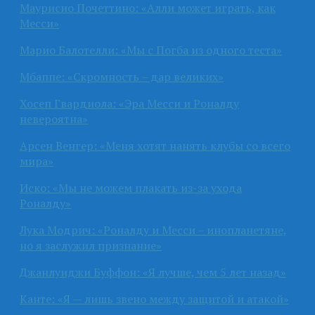
Маурисио Почеттино: «Алли может играть, как
Месси»
Марио Балотелли: «Мы с Погба из одного теста»
Мбаппе: «Скромность – дар великих»
Хосеп Гвардиола: «Эра Месси и Роналду
невероятна»
Арсен Венгер: «Меня хотят нанять клубы со всего
мира»
Иско: «Мы не можем плакать из-за ухода
Роналду»
Лука Модрич: «Роналду и Месси – инопланетяне,
но я заслужил признание»
Джанлуиджи Буффон: «Я лучше, чем 5 лет назад»
Канте: «Я — лишь звено между защитой и атакой»