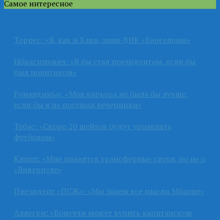
Самое интересное
Торрес: «Я, как и Хави, знаю ДНК «Барселоны»
Ибрагимович: «Я бы стал президентом, если бы
был политиком»
Роналдиньо: «Моя карьера не была бы лучше,
если бы я не посещал вечеринки»
Тебас: «Скоро 20 шейхов будут управлять
футболом»
Клопп: «Мне нравятся трансферные слухи, но не о
«Ливерпуле»
Президент «ПСЖ»: «Мы знаем все мысли Мбаппе»
Аллегри: «Бонуччи может купить капитанскую