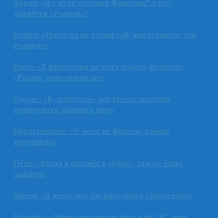
Зидан: «Я у руля сборной Франции? А кто
займётся «Реалом»?
Нойер: «Никогда не думал «ой, как страшно, это
Роналду»
Пике: «Я физически не могу надеть футболку
«Реала», тело отвергает»
Суарес: «В «Атлетико» нет Месси, поэтому
приходится забивать мне»
Ибрагимович: «У меня не фанаты, у меня
верующие»
Пепе: «Когда я пришёл в «Реал», там не было
защиты»
Месси: «Я легко мог бы разрушить «Барселону»
Роналду: «Лучше посмотрю бокс или UFC, чем