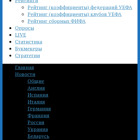
Рейтинги
Рейтинг (коэффициенты) федераций УЕФА
Рейтинг (коэффициенты) клубов УЕФА
Рейтинг сборных ФИФА
Опросы
LIVE
Статистика
Букмекеры
Стратегии
Главная
Новости
Общие
Англия
Испания
Италия
Германия
Франция
Россия
Украина
Беларусь