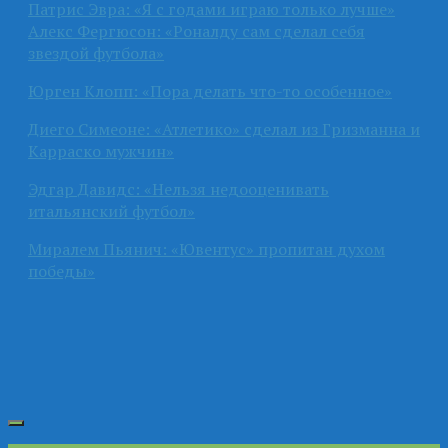
Патрис Эвра: «Я с годами играю только лучше»
Алекс Фергюсон: «Роналду сам сделал себя
звездой футбола»
Юрген Клопп: «Пора делать что-то особенное»
Диего Симеоне: «Атлетико» сделал из Гризманна и
Карраско мужчин»
Эдгар Давидс: «Нельзя недооценивать
итальянский футбол»
Миралем Пьянич: «Ювентус» пропитан духом
победы»