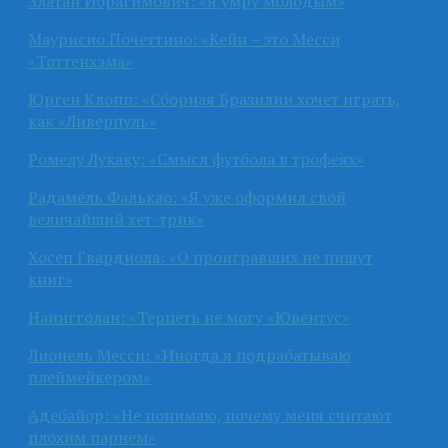
Златан Ибрагимович: «Я умру молодым»
Маурисио Почеттино: «Кейн – это Месси
«Тоттенхэма»
Юрген Клопп: «Сборная Бразилии хочет играть,
как «Ливерпуль»
Ромелу Лукаку: «Смысл футбола в трофеях»
Радамель Фалькао: «Я уже оформил свой
величайший хет-трик»
Хосеп Гвардиола: «О проигравших не пишут
книг»
Наингголан: «Терпеть не могу «Ювентус»
Лионель Месси: «Иногда я подрабатываю
плеймейкером»
Адебайор: «Не понимаю, почему меня считают
плохим парнем»