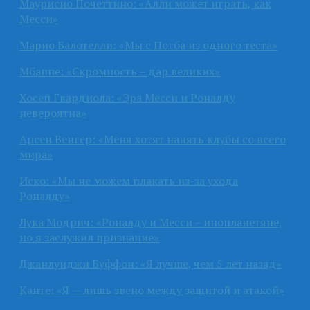
Маурисио Почеттино: «Алли может играть, как
Месси»
Марио Балотелли: «Мы с Погба из одного теста»
Мбаппе: «Скромность – дар великих»
Хосеп Гвардиола: «Эра Месси и Роналду
невероятна»
Арсен Венгер: «Меня хотят нанять клубы со всего
мира»
Иско: «Мы не можем плакать из-за ухода
Роналду»
Лука Модрич: «Роналду и Месси – инопланетяне,
но я заслужил признание»
Джанлуиджи Буффон: «Я лучше, чем 5 лет назад»
Канте: «Я — лишь звено между защитой и атакой»