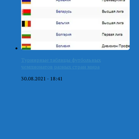
Турнирные таблицы футбольных
чемпионатов разных стран мира
30.08.2021 - 18:41