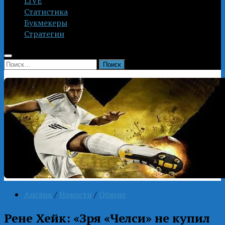
LIVE
Статистика
Букмекеры
Стратегии
Найти:
Англия
/
Новости
/
Общие
Рене Хейк: «Зря «Челси» не купил