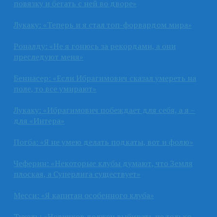
повязку и бегать с ней во дворе»
Лукаку: «Теперь и я стал топ-форвардом мира»
Роналду: «Не я гонюсь за рекордами, а они
преследуют меня»
Беннасер: «Если Ибрагимович сказал умереть на
поле, то все умирают»
Лукаку: «Ибрагимович побеждает для себя, а я –
для «Интера»
Погба: «Я не умею делать подкаты, вот и фолю»
Чеферин: «Некоторые клубы думают, что Земля
плоская, а Суперлига существует»
Месси: «Я капитан особенного клуба»
Тухель: «Новичков должен выбирать не только