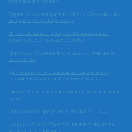
восхищаюсь Роналду»
Туран: «Я мог заиграть за «МЮ» и «Баварию», но
выбрал чёртову «Барселону»
Матич: «Если вас тренирует Моуринью и вы
проигрываете, то лучше убегайте»
Мхитарян: «Я покинул «Арсенал», чтобы снова
веселиться»
Де Брюйне: «Я не слишком отстал по своему
уровню от обладателей Золотого мяча»
Клопп: «Я был уверен в «Ливерпуле», как в своей
жене»
Орье: «Никто, кроме меня, не любил «ПСЖ»
Сарри: «Мог бы устроиться на почту, чтобы не
испытывать давления»