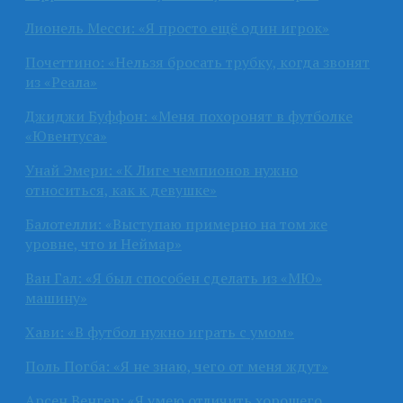
Лионель Месси: «Я просто ещё один игрок»
Почеттино: «Нельзя бросать трубку, когда звонят
из «Реала»
Джиджи Буффон: «Меня похоронят в футболке
«Ювентуса»
Унай Эмери: «К Лиге чемпионов нужно
относиться, как к девушке»
Балотелли: «Выступаю примерно на том же
уровне, что и Неймар»
Ван Гал: «Я был способен сделать из «МЮ»
машину»
Хави: «В футбол нужно играть с умом»
Поль Погба: «Я не знаю, чего от меня ждут»
Арсен Венгер: «Я умею отличить хорошего