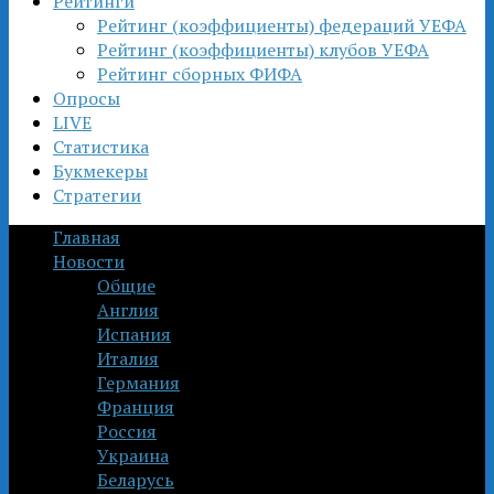
Рейтинги
Рейтинг (коэффициенты) федераций УЕФА
Рейтинг (коэффициенты) клубов УЕФА
Рейтинг сборных ФИФА
Опросы
LIVE
Статистика
Букмекеры
Стратегии
Главная
Новости
Общие
Англия
Испания
Италия
Германия
Франция
Россия
Украина
Беларусь