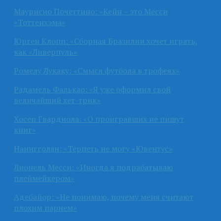
Маурисио Почеттино: «Кейн – это Месси
«Тоттенхэма»
Юрген Клопп: «Сборная Бразилии хочет играть,
как «Ливерпуль»
Ромелу Лукаку: «Смысл футбола в трофеях»
Радамель Фалькао: «Я уже оформил свой
величайший хет-трик»
Хосеп Гвардиола: «О проигравших не пишут
книг»
Наингголан: «Терпеть не могу «Ювентус»
Лионель Месси: «Иногда я подрабатываю
плеймейкером»
Адебайор: «Не понимаю, почему меня считают
плохим парнем»