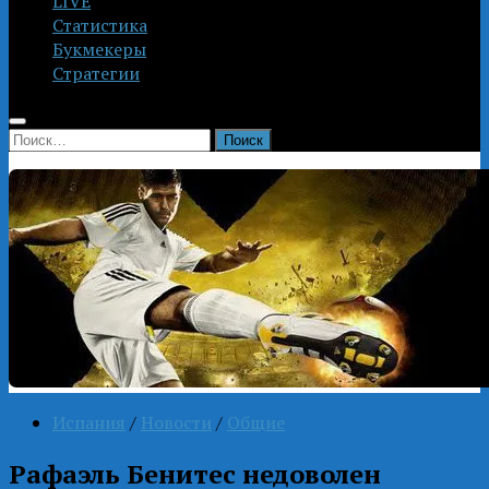
LIVE
Статистика
Букмекеры
Стратегии
Найти:
Испания
/
Новости
/
Общие
Рафаэль Бенитес недоволен