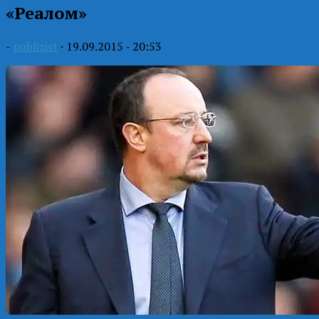
«Реалом»
-
publizist
·
19.09.2015 - 20:53