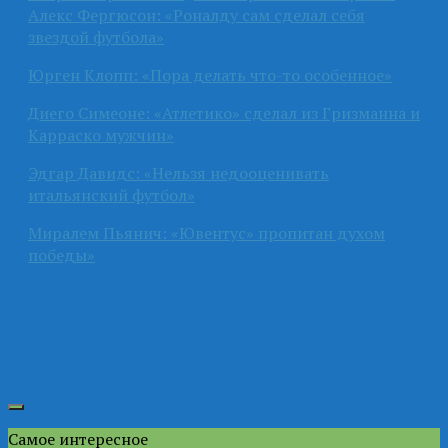
Алекс Фергюсон: «Роналду сам сделал себя
звездой футбола»
Юрген Клопп: «Пора делать что-то особенное»
Диего Симеоне: «Атлетико» сделал из Гризманна и
Карраско мужчин»
Эдгар Давидс: «Нельзя недооценивать
итальянский футбол»
Миралем Пьянич: «Ювентус» пропитан духом
победы»
Самое интересное