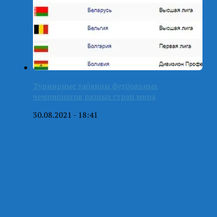
Турнирные таблицы футбольных
чемпионатов разных стран мира
30.08.2021 - 18:41