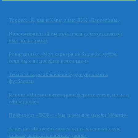
Торрес: «Я, как и Хави, знаю ДНК «Барселоны»
Ибрагимович: «Я бы стал президентом, если бы
был политиком»
Роналдиньо: «Моя карьера не была бы лучше,
если бы я не посещал вечеринки»
Тебас: «Скоро 20 шейхов будут управлять
футболом»
Клопп: «Мне нравятся трансферные слухи, но не о
«Ливерпуле»
Президент «ПСЖ»: «Мы знаем все мысли Мбаппе»
Аллегри: «Бонуччи может купить капитанскую
повязку и бегать с ней во дворе»