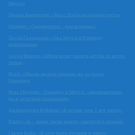
Месси»
Марио Балотелли: «Мы с Погба из одного теста»
Мбаппе: «Скромность – дар великих»
Хосеп Гвардиола: «Эра Месси и Роналду
невероятна»
Арсен Венгер: «Меня хотят нанять клубы со всего
мира»
Иско: «Мы не можем плакать из-за ухода
Роналду»
Лука Модрич: «Роналду и Месси – инопланетяне,
но я заслужил признание»
Джанлуиджи Буффон: «Я лучше, чем 5 лет назад»
Канте: «Я — лишь звено между защитой и атакой»
Гарри Кейн: «Я хочу быть лучшим в мире»