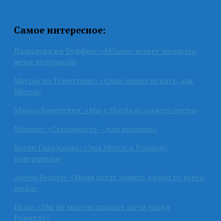
Самое интересное:
Джанлуиджи Буффон: «Мбаппе может называть
меня дедушкой»
Маурисио Почеттино: «Алли может играть, как
Месси»
Марио Балотелли: «Мы с Погба из одного теста»
Мбаппе: «Скромность – дар великих»
Хосеп Гвардиола: «Эра Месси и Роналду
невероятна»
Арсен Венгер: «Меня хотят нанять клубы со всего
мира»
Иско: «Мы не можем плакать из-за ухода
Роналду»