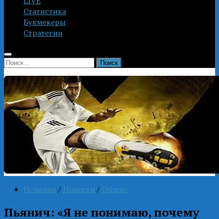
LIVE
Статистика
Букмекеры
Стратегии
Найти:
Испания
/
Новости
/
Общие
Пьянич: «Я не понимаю, почему