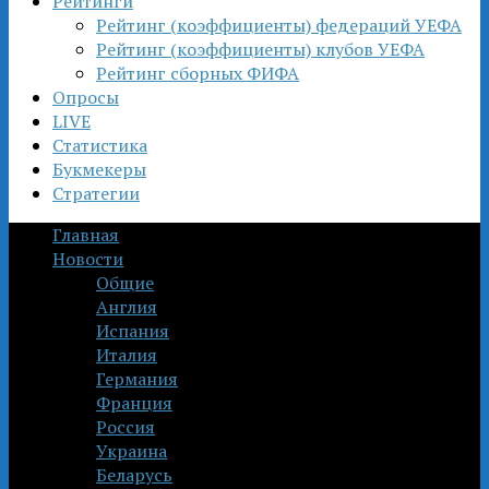
Рейтинги
Рейтинг (коэффициенты) федераций УЕФА
Рейтинг (коэффициенты) клубов УЕФА
Рейтинг сборных ФИФА
Опросы
LIVE
Статистика
Букмекеры
Стратегии
Главная
Новости
Общие
Англия
Испания
Италия
Германия
Франция
Россия
Украина
Беларусь