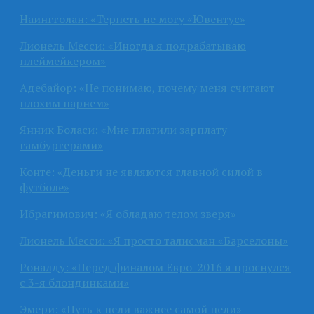
Наингголан: «Терпеть не могу «Ювентус»
Лионель Месси: «Иногда я подрабатываю
плеймейкером»
Адебайор: «Не понимаю, почему меня считают
плохим парнем»
Янник Боласи: «Мне платили зарплату
гамбургерами»
Конте: «Деньги не являются главной силой в
футболе»
Ибрагимович: «Я обладаю телом зверя»
Лионель Месси: «Я просто талисман «Барселоны»
Роналду: «Перед финалом Евро-2016 я проснулся
с 3-я блондинками»
Эмери: «Путь к цели важнее самой цели»