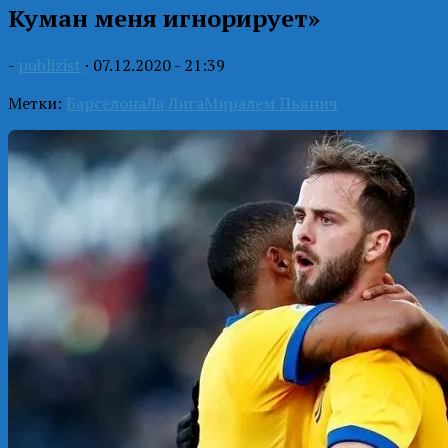
Куман меня игнорирует»
-
publizist
·
07.12.2020 - 21:39
Метки:
Барселона
Ла Лига
Миралем Пьянич