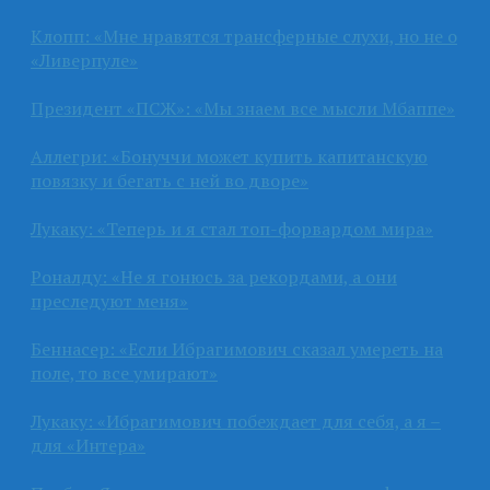
Клопп: «Мне нравятся трансферные слухи, но не о
«Ливерпуле»
Президент «ПСЖ»: «Мы знаем все мысли Мбаппе»
Аллегри: «Бонуччи может купить капитанскую
повязку и бегать с ней во дворе»
Лукаку: «Теперь и я стал топ-форвардом мира»
Роналду: «Не я гонюсь за рекордами, а они
преследуют меня»
Беннасер: «Если Ибрагимович сказал умереть на
поле, то все умирают»
Лукаку: «Ибрагимович побеждает для себя, а я –
для «Интера»