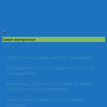
Самое интересное
Торрес: «Я, как и Хави, знаю ДНК «Барселоны»
Ибрагимович: «Я бы стал президентом, если бы
был политиком»
Роналдиньо: «Моя карьера не была бы лучше,
если бы я не посещал вечеринки»
Тебас: «Скоро 20 шейхов будут управлять
футболом»