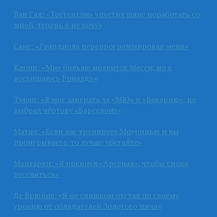
Ван Гал: «Тоттенхэм» упустил шанс поработать со
мной, теперь я не хочу»
Сане: «Гвардиола перепрограммировал меня»
Клопп: «Мне больше нравится Месси, но я
восхищаюсь Роналду»
Туран: «Я мог заиграть за «МЮ» и «Баварию», но
выбрал чёртову «Барселону»
Матич: «Если вас тренирует Моуринью и вы
проигрываете, то лучше убегайте»
Мхитарян: «Я покинул «Арсенал», чтобы снова
веселиться»
Де Брюйне: «Я не слишком отстал по своему
уровню от обладателей Золотого мяча»