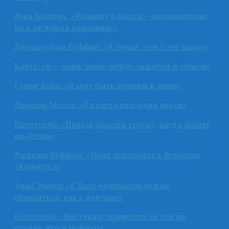
Лука Модрич: «Роналду и Месси – инопланетяне,
но я заслужил признание»
Джанлуиджи Буффон: «Я лучше, чем 5 лет назад»
Канте: «Я — лишь звено между защитой и атакой»
Гарри Кейн: «Я хочу быть лучшим в мире»
Лионель Месси: «Я просто ещё один игрок»
Почеттино: «Нельзя бросать трубку, когда звонят
из «Реала»
Джиджи Буффон: «Меня похоронят в футболке
«Ювентуса»
Унай Эмери: «К Лиге чемпионов нужно
относиться, как к девушке»
Балотелли: «Выступаю примерно на том же
уровне, что и Неймар»