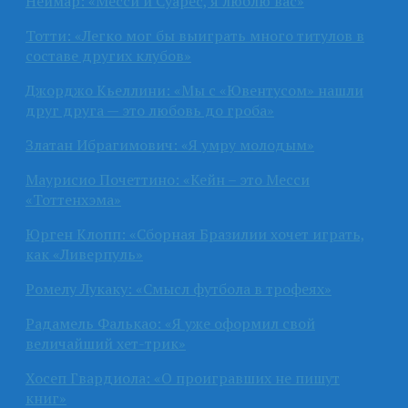
Неймар: «Месси и Суарес, я люблю вас»
Тотти: «Легко мог бы выиграть много титулов в
составе других клубов»
Джорджо Кьеллини: «Мы с «Ювентусом» нашли
друг друга — это любовь до гроба»
Златан Ибрагимович: «Я умру молодым»
Маурисио Почеттино: «Кейн – это Месси
«Тоттенхэма»
Юрген Клопп: «Сборная Бразилии хочет играть,
как «Ливерпуль»
Ромелу Лукаку: «Смысл футбола в трофеях»
Радамель Фалькао: «Я уже оформил свой
величайший хет-трик»
Хосеп Гвардиола: «О проигравших не пишут
книг»