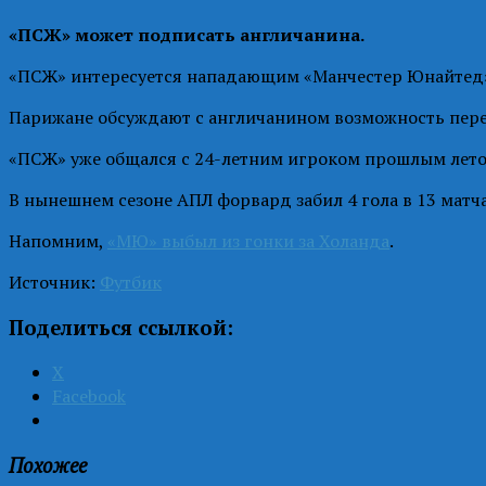
«ПСЖ» может подписать англичанина.
«ПСЖ» интересуется нападающим «Манчестер Юнайтед
Парижане обсуждают с англичанином возможность перех
«ПСЖ» уже общался с 24-летним игроком прошлым летом
В нынешнем сезоне АПЛ форвард забил 4 гола в 13 матча
Напомним,
«МЮ» выбыл из гонки за Холанда
.
Источник:
Футбик
Поделиться ссылкой:
X
Facebook
Похожее