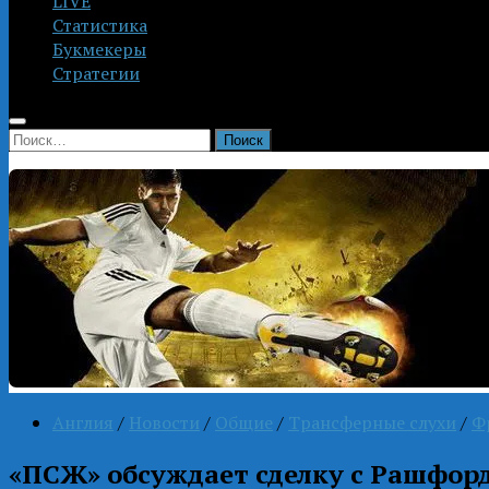
LIVE
Статистика
Букмекеры
Стратегии
Найти:
Англия
/
Новости
/
Общие
/
Трансферные слухи
/
Ф
«ПСЖ» обсуждает сделку с Рашфор