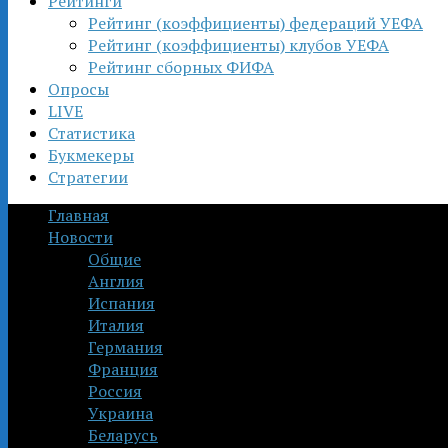
Рейтинги
Рейтинг (коэффициенты) федераций УЕФА
Рейтинг (коэффициенты) клубов УЕФА
Рейтинг сборных ФИФА
Опросы
LIVE
Статистика
Букмекеры
Стратегии
Главная
Новости
Общие
Англия
Испания
Италия
Германия
Франция
Россия
Украина
Беларусь