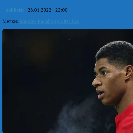
-
publizist
·
28.01.2022 - 22:00
Метки:
Маркус Рашфорд
МЮ
ПСЖ