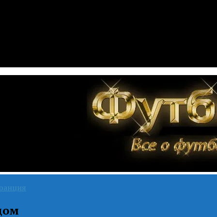
ранция
дом