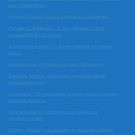
как «Ливерпуль»
Ромелу Лукаку: «Смысл футбола в трофеях»
Радамель Фалькао: «Я уже оформил свой
величайший хет-трик»
Хосеп Гвардиола: «О проигравших не пишут
книг»
Наингголан: «Терпеть не могу «Ювентус»
Лионель Месси: «Иногда я подрабатываю
плеймейкером»
Адебайор: «Не понимаю, почему меня считают
плохим парнем»
Янник Боласи: «Мне платили зарплату
гамбургерами»
Конте: «Деньги не являются главной силой в