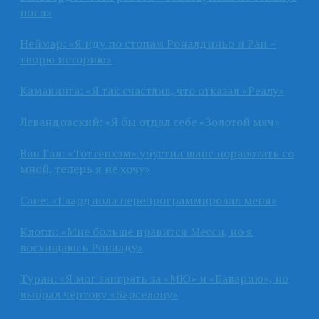
ноги»
Неймар: «Я иду по стопам Роналдиньо и Раи –
творю историю»
Камавинга: «Я так счастлив, что отказал «Реалу»
Левандовский: «Я бы отдал себе «Золотой мяч»
Ван Гал: «Тоттенхэм» упустил шанс поработать со
мной, теперь я не хочу»
Сане: «Гвардиола перепрограммировал меня»
Клопп: «Мне больше нравится Месси, но я
восхищаюсь Роналду»
Туран: «Я мог заиграть за «МЮ» и «Баварию», но
выбрал чёртову «Барселону»