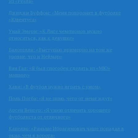
из «Реала»
Джиджи Буффон: «Меня похоронят в футболке
«Ювентуса»
Унай Эмери: «К Лиге чемпионов нужно
относиться, как к девушке»
Балотелли: «Выступаю примерно на том же
уровне, что и Неймар»
Ван Гал: «Я был способен сделать из «МЮ»
машину»
Хави: «В футбол нужно играть с умом»
Поль Погба: «Я не знаю, чего от меня ждут»
Арсен Венгер: «Я умею отличить хорошего
футболиста от отличного»
Капелло: «Раньше Ибрагимович чаще попадал в
окна, чем в ворота»