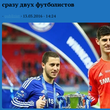
сразу двух футболистов
-
publizist
·
13.03.2016 - 14:24