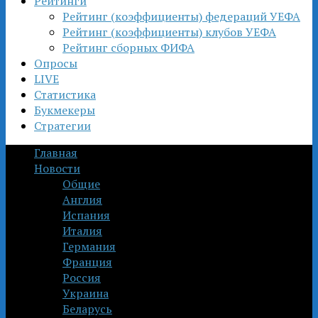
Рейтинги
Рейтинг (коэффициенты) федераций УЕФА
Рейтинг (коэффициенты) клубов УЕФА
Рейтинг сборных ФИФА
Опросы
LIVE
Статистика
Букмекеры
Стратегии
Главная
Новости
Общие
Англия
Испания
Италия
Германия
Франция
Россия
Украина
Беларусь