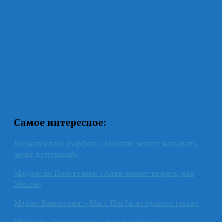
Самое интересное:
Джанлуиджи Буффон: «Мбаппе может называть
меня дедушкой»
Маурисио Почеттино: «Алли может играть, как
Месси»
Марио Балотелли: «Мы с Погба из одного теста»
Мбаппе: «Скромность – дар великих»