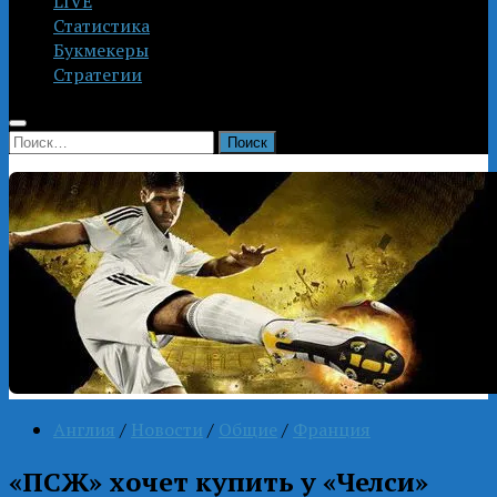
LIVE
Статистика
Букмекеры
Стратегии
Найти:
Англия
/
Новости
/
Общие
/
Франция
«ПСЖ» хочет купить у «Челси»