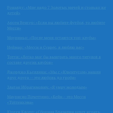
Роналду: «Мне надо 7 Золотых мячей и столько же
детей»
Арсен Венгер: «Если вы любите футбол, то любите
Месси»
Моуриньо: «После меня остаются топ-клубы»
Неймар: «Месси и Суарес, я люблю вас»
Тотти: «Легко мог бы выиграть много титулов в
составе других клубов»
Джорджо Кьеллини: «Мы с «Ювентусом» нашли
друг друга — это любовь до гроба»
Златан Ибрагимович: «Я умру молодым»
Маурисио Почеттино: «Кейн – это Месси
«Тоттенхэма»
Юрген Клопп: «Сборная Бразилии хочет играть,