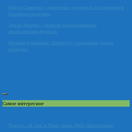
Диего Симеоне: «Атлетико» сделал из Гризманна и
Карраско мужчин»
Эдгар Давидс: «Нельзя недооценивать
итальянский футбол»
Миралем Пьянич: «Ювентус» пропитан духом
победы»
Самое интересное
Торрес: «Я, как и Хави, знаю ДНК «Барселоны»