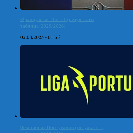
Французская Лига 1 (результаты,
таблица-2025/2026)
03.04.2023 - 01:35
Чемпионат Португалии (результаты,