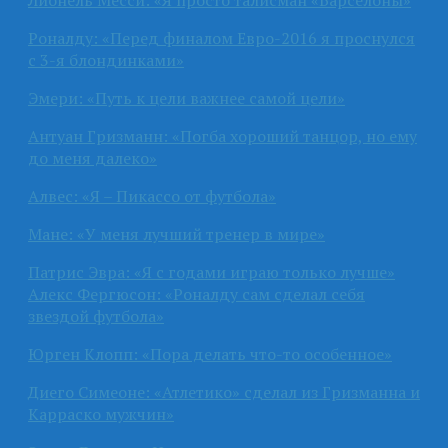
Лионель Месси: «Я просто талисман «Барселоны»
Роналду: «Перед финалом Евро-2016 я проснулся
с 3-я блондинками»
Эмери: «Путь к цели важнее самой цели»
Антуан Гризманн: «Погба хороший танцор, но ему
до меня далеко»
Алвес: «Я – Пикассо от футбола»
Мане: «У меня лучший тренер в мире»
Патрис Эвра: «Я с годами играю только лучше»
Алекс Фергюсон: «Роналду сам сделал себя
звездой футбола»
Юрген Клопп: «Пора делать что-то особенное»
Диего Симеоне: «Атлетико» сделал из Гризманна и
Карраско мужчин»