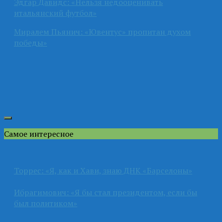
Эдгар Давидс: «Нельзя недооценивать
итальянский футбол»
Миралем Пьянич: «Ювентус» пропитан духом
победы»
Самое интересное
Торрес: «Я, как и Хави, знаю ДНК «Барселоны»
Ибрагимович: «Я бы стал президентом, если бы
был политиком»