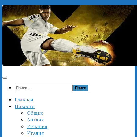
Перейти
к
содержимому
Найти:
Главная
Новости
Общие
Англия
Испания
Италия