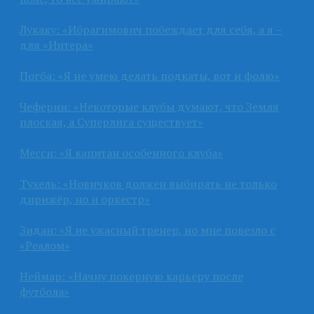
Лукаку: «Ибрагимович побеждает для себя, а я –
для «Интера»
Погба: «Я не умею делать подкаты, вот и фолю»
Чеферин: «Некоторые клубы думают, что Земля
плоская, а Суперлига существует»
Месси: «Я капитан особенного клуба»
Тухель: «Новичков должен выбирать не только
дирижёр, но и оркестр»
Зидан: «Я не ужасный тренер, но мне повезло с
«Реалом»
Неймар: «Начну покерную карьеру после
футбола»