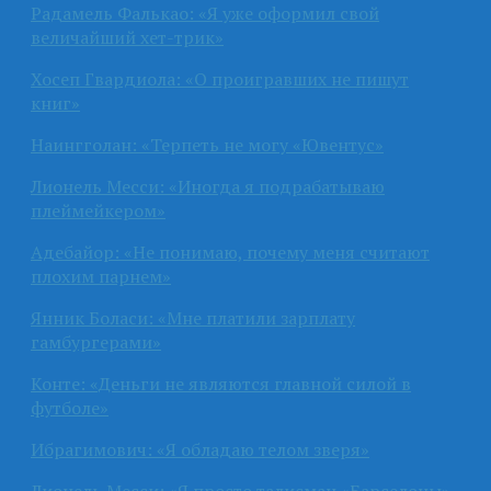
Радамель Фалькао: «Я уже оформил свой
величайший хет-трик»
Хосеп Гвардиола: «О проигравших не пишут
книг»
Наингголан: «Терпеть не могу «Ювентус»
Лионель Месси: «Иногда я подрабатываю
плеймейкером»
Адебайор: «Не понимаю, почему меня считают
плохим парнем»
Янник Боласи: «Мне платили зарплату
гамбургерами»
Конте: «Деньги не являются главной силой в
футболе»
Ибрагимович: «Я обладаю телом зверя»