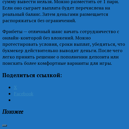
сумму вывести нельзя. Можно разместить от 1 пари.
Если оно сыграет выплата будет перечислена на
реальный баланс. Затем деньгами размещается
распоряжаться без ограничений.
Фрибеты — отличный шанс начать сотрудничество с
онлайн-конторой без вложений. Можно
протестировать условия, сроки выплат, убедиться, что
букмекер действительно выводит деньги. После чего
легко принять решение о пополнении депозита или
поискать более комфортные варианты для игры.
Поделиться ссылкой:
X
Facebook
Похожее