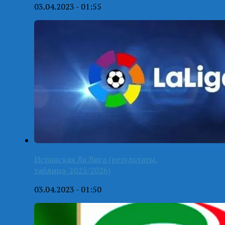
03.04.2023 - 01:55
Испанская Ла Лига (результаты,
таблица-2025/2026)
03.04.2023 - 01:50