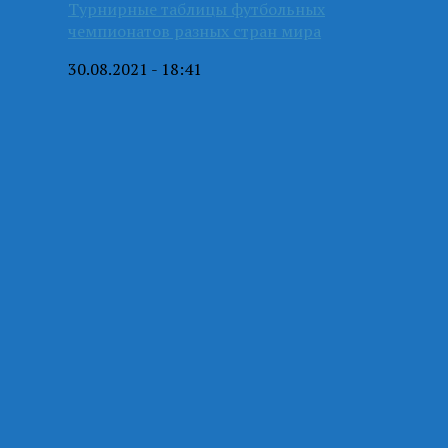
Турнирные таблицы футбольных
чемпионатов разных стран мира
30.08.2021 - 18:41