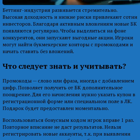
Беттинг-индустрия развивается стремительно.
Высокая доходность и низкие риски привлекают сотни
инвесторов. Благодаря активным вложениям новые БК
появляются регулярно. Чтобы выделиться на фоне
конкурентов, они запускают выгодные акции. Игроки
могут найти букмекерские конторы с промокодами и
начать ставить без вложений.
Что следует знать и учитывать?
Промокоды — слово или фраза, иногда с добавлением
цифр. Позволяет получить от БК дополнительное
поощрение. Для его начисления нужно указать купон в
регистрационной форме или специальном поле в ЛК.
Подарок будет предоставлен моментально.
Воспользоваться бонусным кодом игрок вправе 1 раз.
Повторное вписание не даст результатов. Нельзя
регистрировать новые аккаунты, т.к. при выявлении