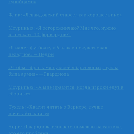
«убийцами»
Флик: «Левандовский стареет как хорошее вино»
Моуринью: «Я осторожничаю? Мне что, нужно
выпускать 10 форвардов?»
«Я надел футболку «Реала» и почувствовал
неладное» — Педри
«Чтобы забрать мяч у моей «Барселоны», нужна
была армия» — Гвардиола
Моуринью: «А мне нравится, когда игроки едут в
сборные»
Тухель: «Хватит читать о Вернере, лучше
почитайте книгу»
Анри: «Гвардиола слишком помешан на тактике,
это его проблема»