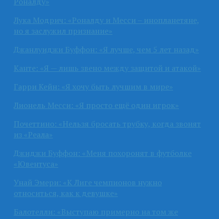
Роналду»
Лука Модрич: «Роналду и Месси – инопланетяне,
но я заслужил признание»
Джанлуиджи Буффон: «Я лучше, чем 5 лет назад»
Канте: «Я — лишь звено между защитой и атакой»
Гарри Кейн: «Я хочу быть лучшим в мире»
Лионель Месси: «Я просто ещё один игрок»
Почеттино: «Нельзя бросать трубку, когда звонят
из «Реала»
Джиджи Буффон: «Меня похоронят в футболке
«Ювентуса»
Унай Эмери: «К Лиге чемпионов нужно
относиться, как к девушке»
Балотелли: «Выступаю примерно на том же