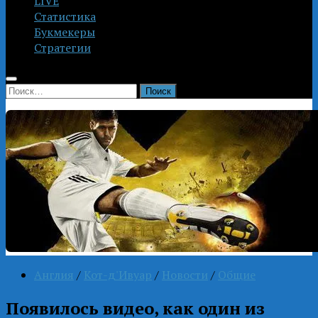
LIVE
Статистика
Букмекеры
Стратегии
Найти:
Англия
/
Кот-д'Ивуар
/
Новости
/
Общие
Появилось видео, как один из