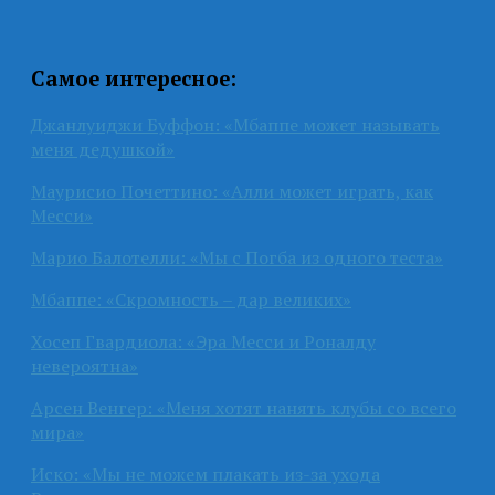
Самое интересное:
Джанлуиджи Буффон: «Мбаппе может называть
меня дедушкой»
Маурисио Почеттино: «Алли может играть, как
Месси»
Марио Балотелли: «Мы с Погба из одного теста»
Мбаппе: «Скромность – дар великих»
Хосеп Гвардиола: «Эра Месси и Роналду
невероятна»
Арсен Венгер: «Меня хотят нанять клубы со всего
мира»
Иско: «Мы не можем плакать из-за ухода