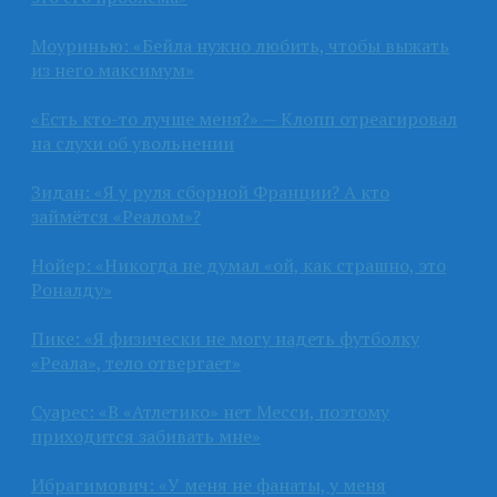
Моуринью: «Бейла нужно любить, чтобы выжать
из него максимум»
«Есть кто-то лучше меня?» — Клопп отреагировал
на слухи об увольнении
Зидан: «Я у руля сборной Франции? А кто
займётся «Реалом»?
Нойер: «Никогда не думал «ой, как страшно, это
Роналду»
Пике: «Я физически не могу надеть футболку
«Реала», тело отвергает»
Суарес: «В «Атлетико» нет Месси, поэтому
приходится забивать мне»
Ибрагимович: «У меня не фанаты, у меня