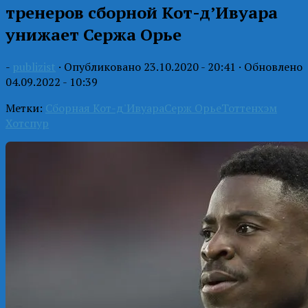
тренеров сборной Кот-д’Ивуара
унижает Сержа Орье
-
publizist
· Опубликовано
23.10.2020 - 20:41
· Обновлено
04.09.2022 - 10:39
Метки:
Сборная Кот-д'Ивуара
Серж Орье
Тоттенхэм
Хотспур