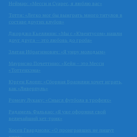
Неймар: «Месси и Суарес, я люблю вас»
Тотти: «Легко мог бы выиграть много титулов в
составе других клубов»
Джорджо Кьеллини: «Мы с «Ювентусом» нашли
друг друга — это любовь до гроба»
Златан Ибрагимович: «Я умру молодым»
Маурисио Почеттино: «Кейн – это Месси
«Тоттенхэма»
Юрген Клопп: «Сборная Бразилии хочет играть,
как «Ливерпуль»
Ромелу Лукаку: «Смысл футбола в трофеях»
Радамель Фалькао: «Я уже оформил свой
величайший хет-трик»
Хосеп Гвардиола: «О проигравших не пишут
книг»