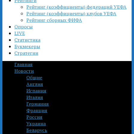
Рейтинги
Рейтинг (коэффициенты) федераций УЕФА
Рейтинг (коэффициенты) клубов УЕФА
Рейтинг сборных ФИФА
Опросы
LIVE
Статистика
Букмекеры
Стратегии
Главная
Новости
Общие
Англия
Испания
Италия
Германия
Франция
Россия
Украина
Беларусь