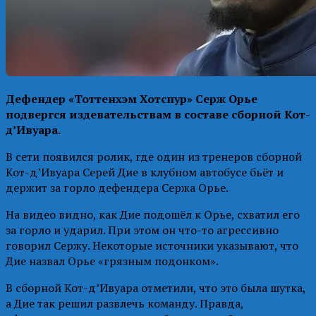
Дефендер «Тоттенхэм Хотспур» Серж Орье
подвергся издевательствам в составе сборной Кот-
д’Ивуара.
В сети появился ролик, где один из тренеров сборной
Кот-д’Ивуара Серей Дие в клубном автобусе бьёт и
держит за горло дефендера Сержа Орье.
На видео видно, как Дие подошёл к Орье, схватил его
за горло и ударил. При этом он что-то агрессивно
говорил Сержу. Некоторые источники указывают, что
Дие назвал Орье «грязным подонком».
В сборной Кот-д’Ивуара отметили, что это была шутка,
а Дие так решил развлечь команду. Правда,