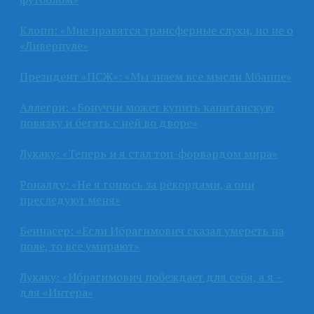
Клопп: «Мне нравятся трансферные слухи, но не о
«Ливерпуле»
Президент «ПСЖ»: «Мы знаем все мысли Мбаппе»
Аллегри: «Бонуччи может купить капитанскую
повязку и бегать с ней во дворе»
Лукаку: «Теперь и я стал топ-форвардом мира»
Роналду: «Не я гонюсь за рекордами, а они
преследуют меня»
Беннасер: «Если Ибрагимович сказал умереть на
поле, то все умирают»
Лукаку: «Ибрагимович побеждает для себя, а я –
для «Интера»