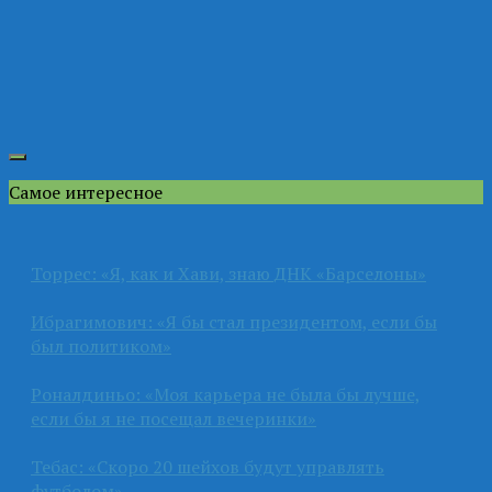
Самое интересное
Торрес: «Я, как и Хави, знаю ДНК «Барселоны»
Ибрагимович: «Я бы стал президентом, если бы
был политиком»
Роналдиньо: «Моя карьера не была бы лучше,
если бы я не посещал вечеринки»
Тебас: «Скоро 20 шейхов будут управлять
футболом»