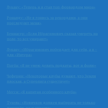
Лукаку: «Теперь и я стал топ-форвардом мира»
Роналду: «Не я гонюсь за рекордами, а они
преследуют меня»
Беннасер: «Если Ибрагимович сказал умереть на
поле, то все умирают»
Лукаку: «Ибрагимович побеждает для себя, а я –
для «Интера»
Погба: «Я не умею делать подкаты, вот и фолю»
Чеферин: «Некоторые клубы думают, что Земля
плоская, а Суперлига существует»
Месси: «Я капитан особенного клуба»
Тухель: «Новичков должен выбирать не только
дирижёр, но и оркестр»