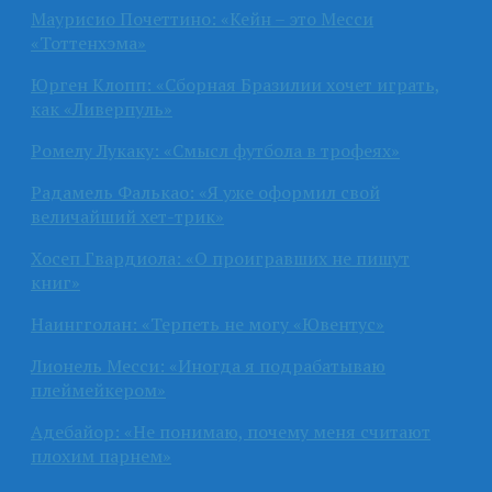
Маурисио Почеттино: «Кейн – это Месси
«Тоттенхэма»
Юрген Клопп: «Сборная Бразилии хочет играть,
как «Ливерпуль»
Ромелу Лукаку: «Смысл футбола в трофеях»
Радамель Фалькао: «Я уже оформил свой
величайший хет-трик»
Хосеп Гвардиола: «О проигравших не пишут
книг»
Наингголан: «Терпеть не могу «Ювентус»
Лионель Месси: «Иногда я подрабатываю
плеймейкером»
Адебайор: «Не понимаю, почему меня считают
плохим парнем»