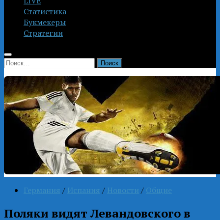
LIVE
Статистика
Букмекеры
Стратегии
Найти:
Германия
/
Испания
/
Новости
/
Общие
Поляки видят Левандовского в