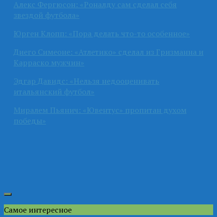
Алекс Фергюсон: «Роналду сам сделал себя
звездой футбола»
Юрген Клопп: «Пора делать что-то особенное»
Диего Симеоне: «Атлетико» сделал из Гризманна и
Карраско мужчин»
Эдгар Давидс: «Нельзя недооценивать
итальянский футбол»
Миралем Пьянич: «Ювентус» пропитан духом
победы»
Самое интересное