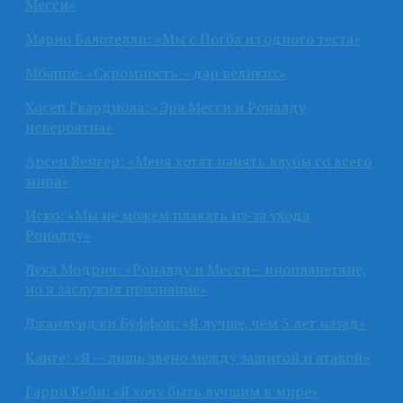
Месси»
Марио Балотелли: «Мы с Погба из одного теста»
Мбаппе: «Скромность – дар великих»
Хосеп Гвардиола: «Эра Месси и Роналду
невероятна»
Арсен Венгер: «Меня хотят нанять клубы со всего
мира»
Иско: «Мы не можем плакать из-за ухода
Роналду»
Лука Модрич: «Роналду и Месси – инопланетяне,
но я заслужил признание»
Джанлуиджи Буффон: «Я лучше, чем 5 лет назад»
Канте: «Я — лишь звено между защитой и атакой»
Гарри Кейн: «Я хочу быть лучшим в мире»