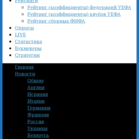
Рейтинги
Рейтинг (коэффициенты) федераций УЕФА
Рейтинг (коэффициенты) клубов УЕФА
Рейтинг сборных ФИФА
Опросы
LIVE
Статистика
Букмекеры
Стратегии
Главная
Новости
Общие
Англия
Испания
Италия
Германия
Франция
Россия
Украина
Беларусь