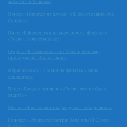
займётся «Реалом»?
Нойер: «Никогда не думал «ой, как страшно, это
Роналду»
Пике: «Я физически не могу надеть футболку
«Реала», тело отвергает»
Суарес: «В «Атлетико» нет Месси, поэтому
приходится забивать мне»
Ибрагимович: «У меня не фанаты, у меня
верующие»
Пепе: «Когда я пришёл в «Реал», там не было
защиты»
Месси: «Я легко мог бы разрушить «Барселону»
Роналду: «Лучше посмотрю бокс или UFC, чем
футбол»