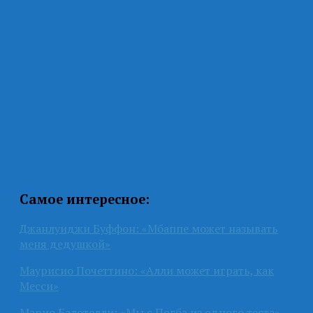
Самое интересное:
Джанлуиджи Буффон: «Мбаппе может называть
меня дедушкой»
Маурисио Почеттино: «Алли может играть, как
Месси»
Марио Балотелли: «Мы с Погба из одного теста»