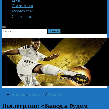
LIVE
Статистика
Букмекеры
Стратегии
Найти:
Англия
/
Новости
/
Общие
Пеллегрини: «Выводы будем