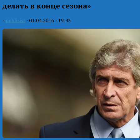
делать в конце сезона»
-
publizist
·
01.04.2016 - 19:43