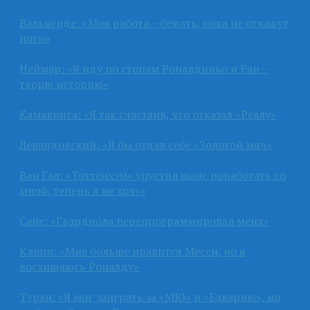
Вальверде: «Моя работа – бежать, пока не откажут
ноги»
Неймар: «Я иду по стопам Роналдиньо и Раи –
творю историю»
Камавинга: «Я так счастлив, что отказал «Реалу»
Левандовский: «Я бы отдал себе «Золотой мяч»
Ван Гал: «Тоттенхэм» упустил шанс поработать со
мной, теперь я не хочу»
Сане: «Гвардиола перепрограммировал меня»
Клопп: «Мне больше нравится Месси, но я
восхищаюсь Роналду»
Туран: «Я мог заиграть за «МЮ» и «Баварию», но