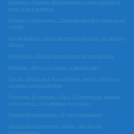
Капелло: «Раньше Ибрагимович чаще попадал в
окна, чем в ворота»
Роналду: «Мне надо 7 Золотых мячей и столько же
детей»
Арсен Венгер: «Если вы любите футбол, то любите
Месси»
Моуриньо: «После меня остаются топ-клубы»
Неймар: «Месси и Суарес, я люблю вас»
Тотти: «Легко мог бы выиграть много титулов в
составе других клубов»
Джорджо Кьеллини: «Мы с «Ювентусом» нашли
друг друга — это любовь до гроба»
Златан Ибрагимович: «Я умру молодым»
Маурисио Почеттино: «Кейн – это Месси
«Тоттенхэма»