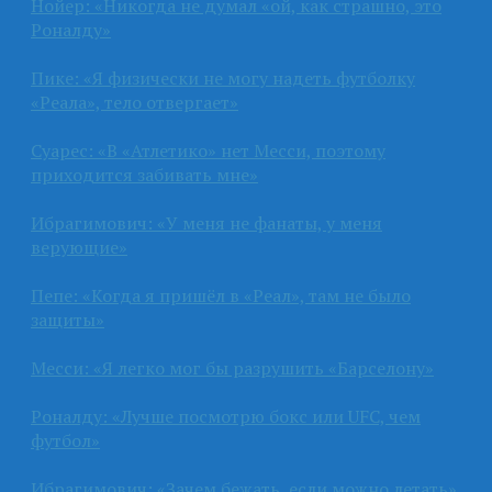
Нойер: «Никогда не думал «ой, как страшно, это
Роналду»
Пике: «Я физически не могу надеть футболку
«Реала», тело отвергает»
Суарес: «В «Атлетико» нет Месси, поэтому
приходится забивать мне»
Ибрагимович: «У меня не фанаты, у меня
верующие»
Пепе: «Когда я пришёл в «Реал», там не было
защиты»
Месси: «Я легко мог бы разрушить «Барселону»
Роналду: «Лучше посмотрю бокс или UFC, чем
футбол»
Ибрагимович: «Зачем бежать, если можно летать»