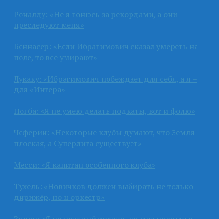
Роналду: «Не я гонюсь за рекордами, а они
преследуют меня»
Беннасер: «Если Ибрагимович сказал умереть на
поле, то все умирают»
Лукаку: «Ибрагимович побеждает для себя, а я –
для «Интера»
Погба: «Я не умею делать подкаты, вот и фолю»
Чеферин: «Некоторые клубы думают, что Земля
плоская, а Суперлига существует»
Месси: «Я капитан особенного клуба»
Тухель: «Новичков должен выбирать не только
дирижёр, но и оркестр»
Зидан: «Я не ужасный тренер, но мне повезло с