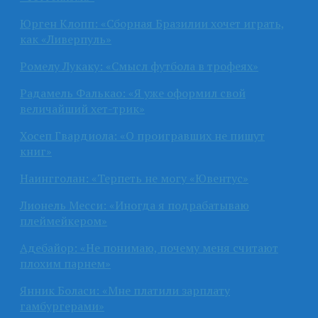
Юрген Клопп: «Сборная Бразилии хочет играть,
как «Ливерпуль»
Ромелу Лукаку: «Смысл футбола в трофеях»
Радамель Фалькао: «Я уже оформил свой
величайший хет-трик»
Хосеп Гвардиола: «О проигравших не пишут
книг»
Наингголан: «Терпеть не могу «Ювентус»
Лионель Месси: «Иногда я подрабатываю
плеймейкером»
Адебайор: «Не понимаю, почему меня считают
плохим парнем»
Янник Боласи: «Мне платили зарплату
гамбургерами»