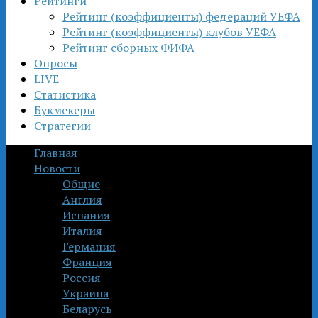
Рейтинги
Рейтинг (коэффициенты) федераций УЕФА
Рейтинг (коэффициенты) клубов УЕФА
Рейтинг сборных ФИФА
Опросы
LIVE
Статистика
Букмекеры
Стратегии
Главная
Новости
Общие
Англия
Испания
Италия
Германия
Франция
Россия
Украина
Беларусь