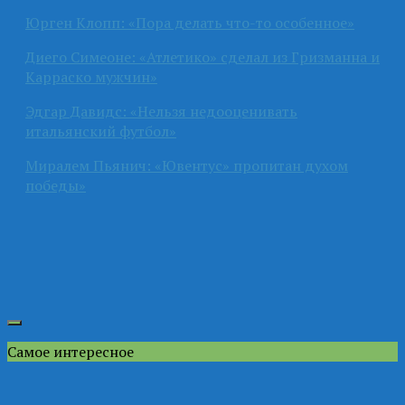
Юрген Клопп: «Пора делать что-то особенное»
Диего Симеоне: «Атлетико» сделал из Гризманна и
Карраско мужчин»
Эдгар Давидс: «Нельзя недооценивать
итальянский футбол»
Миралем Пьянич: «Ювентус» пропитан духом
победы»
Самое интересное